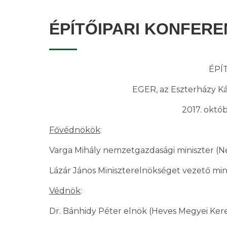
ÉPÍTŐIPARI KONFERE
ÉPÍ
EGER, az Eszterházy Ká
2017. októb
Fővédnökök
:
Varga Mihály nemzetgazdasági miniszter (
Lázár János Miniszterelnökséget vezető min
Védnök
:
Dr. Bánhidy Péter elnök (Heves Megyei Ker