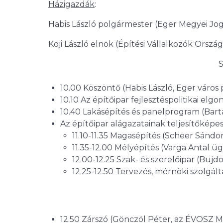
Házigazdák
:
Habis László polgármester (Eger Megyei J
Koji László elnök (Építési Vállalkozók Orsz
10.00 Köszöntő (Habis László, Eger város
10.10 Az építőipar fejlesztéspolitikai el
10.40 Lakásépítés és panelprogram (Barta
Az építőipar alágazatainak teljesítőképe
11.10-11.35 Magasépítés (Scheer Sándor
11.35-12.00 Mélyépítés (Varga Antal üg
12.00-12.25 Szak- és szerelőipar (Bujd
12.25-12.50 Tervezés, mérnöki szolgál
12.50 Zárszó (Gönczöl Péter, az ÉVOSZ M