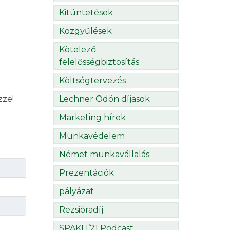
Kitüntetések
Közgyűlések
Kötelező
felelősségbiztosítás
Költségtervezés
Lechner Ödön díjasok
zze!
Marketing hírek
Munkavédelem
Német munkavállalás
Prezentációk
pályázat
Rezsióradíj
SPAKLI’21 Podcast