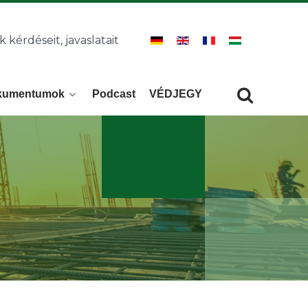
k kérdéseit, javaslatait
kumentumok
Podcast
VÉDJEGY
Keresés
KERESÉS