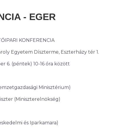
NCIA - EGER
TŐIPARI KONFERENCIA
roly Egyetem Díszterme, Eszterházy tér 1.
er 6. (péntek) 10-16 óra között
Nemzetgazdasági Minisztérium)
iszter (Miniszterelnökség)
eskedelmi és Iparkamara)