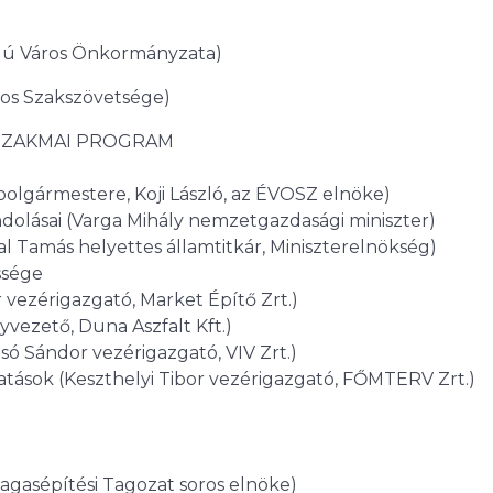
ogú Város Önkormányzata)
ágos Szakszövetsége)
SZAKMAI PROGRAM
 polgármestere, Koji László, az ÉVOSZ elnöke)
gondolásai (Varga Mihály nemzetgazdasági miniszter)
l Tamás helyettes államtitkár, Miniszterelnökség)
ssége
 vezérigazgató, Market Építő Zrt.)
yvezető, Duna Aszfalt Kft.)
osó Sándor vezérigazgató, VIV Zrt.)
tatások (Keszthelyi Tibor vezérigazgató, FŐMTERV Zrt.)
agasépítési Tagozat soros elnöke)