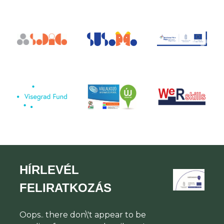
HÍRLEVÉL
FELIRATKOZÁS
Oops.. there don\'t appear to be