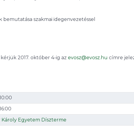
nak bemutatása szakmai idegenvezetéssel
 kérjük 2017. október 4-ig az
evosz@evosz.hu
címre jele
10:00
16:00
y Károly Egyetem Díszterme