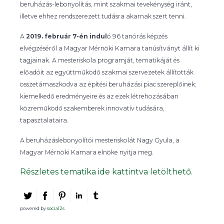
beruházás-lebonyolítás, mint szakmai tevekénység iránt,
illetve ehhez rendszerezett tudásra akarnak szert tenni.
A
2019. február 7-én indul
ó 96 tanórás képzés
elvégzéséről a Magyar Mérnöki Kamara tanúsítványt állít ki
tagjainak. A mesteriskola programját, tematikáját és
előadóit az együttműködő szakmai szervezetek állították
összetámaszkodva az építési beruházási piac szereplőinek;
kiemelkedő eredményeire és az ezek létrehozásában
közreműködő szakemberek innovatív tudására,
tapasztalataira.
A beruházáslebonyolítói mesteriskolát Nagy Gyula, a
Magyar Mérnöki Kamara elnöke nyitja meg.
Részletes tematika ide kattintva letölthető.
powered by
social2s