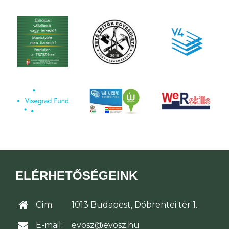
ELÉRHETŐSÉGEINK
Cím:
1013 Budapest, Döbrentei tér 1.
E-mail:
evosz@evosz.hu