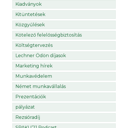
Kiadványok
Kitüntetések
Közgyűlések
Kötelező felelősségbiztosítás
Költségtervezés
Lechner Ödön díjasok
Marketing hírek
Munkavédelem
Német munkavállalás
Prezentációk
pályázat
Rezsióradíj
SPAKLI’21 Podcast