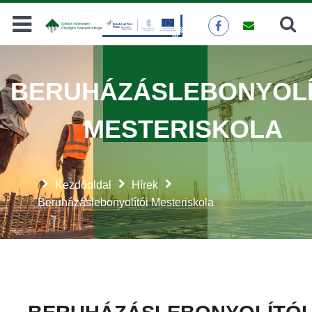
Keresés
KERESÉS
BERUHÁZÁSLEBONYOLÍ
MESTERISKOLA
Kezdőoldal
Hírek
Beruházáslebonyolítói Mesteriskola