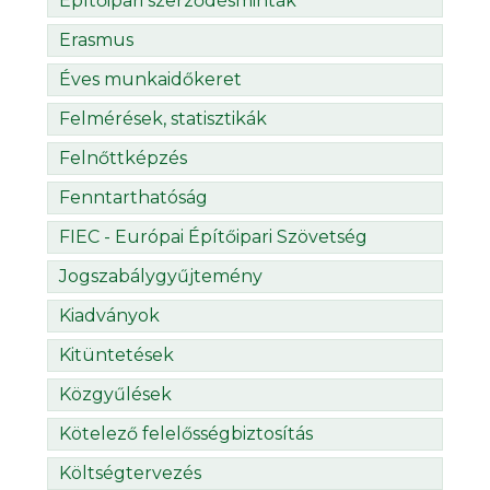
Építőipari szerződésminták
Erasmus
Éves munkaidőkeret
Felmérések, statisztikák
Felnőttképzés
Fenntarthatóság
FIEC - Európai Építőipari Szövetség
Jogszabálygyűjtemény
Kiadványok
Kitüntetések
Közgyűlések
Kötelező felelősségbiztosítás
Költségtervezés