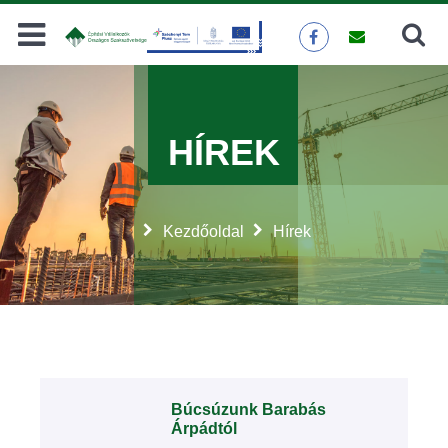
Keresés
KERESÉS
HÍREK
Kezdőoldal
Hírek
Búcsúzunk Barabás
Árpádtól