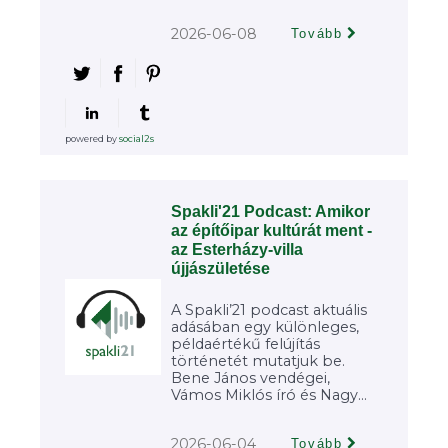
2026-06-08
Tovább
powered by
social2s
Spakli'21 Podcast: Amikor
az építőipar kultúrát ment -
az Esterházy-villa
újjászületése
A Spakli’21 podcast aktuális
adásában egy különleges,
példaértékű felújítás
történetét mutatjuk be.
Bene János vendégei,
Vámos Miklós író és Nagy...
2026-06-04
Tovább