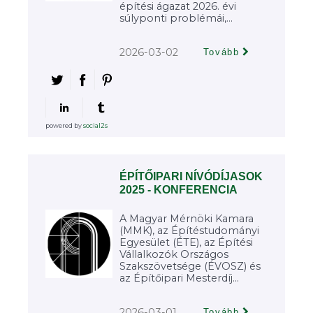
építési ágazat 2026. évi
súlyponti problémái,...
2026-03-02
Tovább
powered by
social2s
ÉPÍTŐIPARI NÍVÓDÍJASOK
2025 - KONFERENCIA
A Magyar Mérnöki Kamara
(MMK), az Építéstudományi
Egyesület (ÉTE), az Építési
Vállalkozók Országos
Szakszövetsége (ÉVOSZ) és
az Építőipari Mesterdíj...
2026-03-01
Tovább