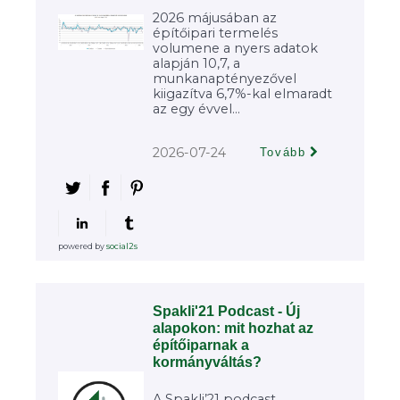
2026 májusában az
építőipari termelés
volumene a nyers adatok
alapján 10,7, a
munkanaptényezővel
kiigazítva 6,7%-kal elmaradt
az egy évvel...
2026-07-24
Tovább
powered by
social2s
Spakli'21 Podcast - Új
alapokon: mit hozhat az
építőiparnak a
kormányváltás?
A Spakli’21 podcast