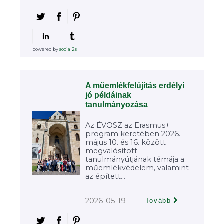
powered by
social2s
A műemlékfelújítás erdélyi
jó példáinak
tanulmányozása
Az ÉVOSZ az Erasmus+
program keretében 2026.
május 10. és 16. között
megvalósított
tanulmányútjának témája a
műemlékvédelem, valamint
az épített...
2026-05-19
Tovább