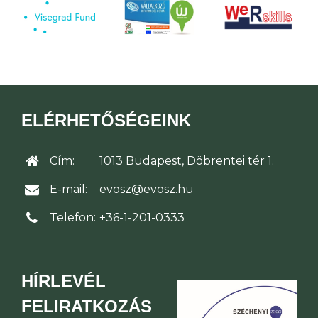
ELÉRHETŐSÉGEINK
Cím:
1013 Budapest, Döbrentei tér 1.
E-mail:
evosz@evosz.hu
Telefon:
+36-1-201-0333
HÍRLEVÉL
FELIRATKOZÁS