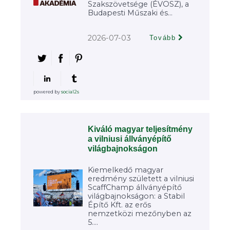
Szakszövetsége (ÉVOSZ), a
Budapesti Műszaki és...
2026-07-03
Tovább
powered by
social2s
Kiváló magyar teljesítmény
a vilniusi állványépítő
világbajnokságon
Kiemelkedő magyar
eredmény született a vilniusi
ScaffChamp állványépítő
világbajnokságon: a Stabil
Építő Kft. az erős
nemzetközi mezőnyben az
5....