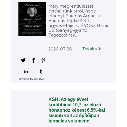
Mély megrendüléssel
értesültünk arról, hogy
elhunyt Barabás Árpád, a
Barabás Téglakő Kft.
ügyvezetője, az ÉVOSZ Hazai
Építőanyag-gyártó
Tagozatának...
2026-07-28
Tovább
powered by
social2s
KSH: Az egy évvel
korábbinál 10,7, az előző
hónaphoz képest 6,5%-kal
kisebb volt az építőipari
termelés volumene