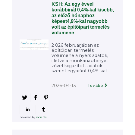
KSH: Az egy évvel
korábbinál 0,4%-kal kisebb,
az előző hónaphoz
képest4,9%-kal nagyobb
volt az építőipari termelés
volumene
2 026 februárjában az
építőipari termelés
volumene a nyers adatok,
illetve a munkanapténye‐
zővel kiigazított adatok
szerint egyaránt 0,4%-kal...
2026-04-13
Tovább
powered by
social2s