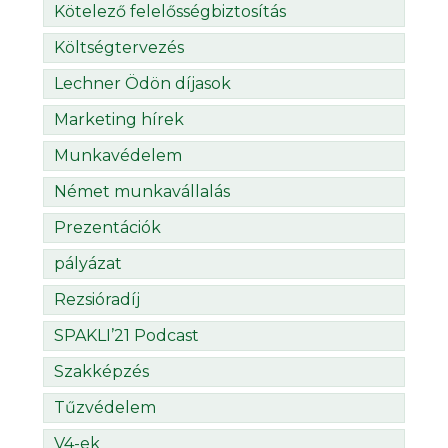
Kötelező felelősségbiztosítás
Költségtervezés
Lechner Ödön díjasok
Marketing hírek
Munkavédelem
Német munkavállalás
Prezentációk
pályázat
Rezsióradíj
SPAKLI’21 Podcast
Szakképzés
Tűzvédelem
V4-ek