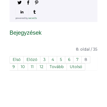
powered by
social2s
Bejegyzések
8. oldal / 35
Első
Előző
3
4
5
6
7
8
9
10
11
12
Tovább
Utolsó