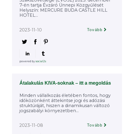
Szakszövetsége (ÉVOSZ) 2023. december
7-én tartja Évzáró Ünnepi Közgyűlését
Helyszín: MERCURE BUDA CASTLE HILL
HOTEL...
2023-11-10
Tovább
powered by
social2s
Átalakulás KIVA-soknak – itt a megoldás
Minden vállalkozás életében fontos, hogy
időközönként áttekintse jogi és adózási
struktúráját, hiszen a dinamikusan változó
jogszabályi környezetben...
2023-11-08
Tovább