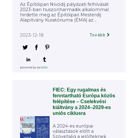
Az Építőipari Nívódíj pályázati felhívását
2023-ban huszonharmadik alkalommal
hirdette meg az Építőipari Mesterdíj
Alapítvány Kuratóriuma (ÉMA) az...
2023-12-18
Tovább
powered by
social2s
FIEC: Egy rugalmas és
fenntartható Európa közös
felépítése – Cselekvési
kiáltvány a 2024–2029-es
uniós ciklusra
A 2024-es európai
választások előtt a
Szövetség a jelölteknek