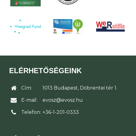
ELÉRHETŐSÉGEINK
Cím:
1013 Budapest, Döbrentei tér 1.
E-mail:
evosz@evosz.hu
Telefon:
+36-1-201-0333