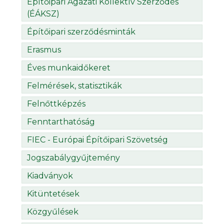
Építőipari Ágazati Kollektív Szerződés
(ÉÁKSZ)
Építőipari szerződésminták
Erasmus
Éves munkaidőkeret
Felmérések, statisztikák
Felnőttképzés
Fenntarthatóság
FIEC - Európai Építőipari Szövetség
Jogszabálygyűjtemény
Kiadványok
Kitüntetések
Közgyűlések