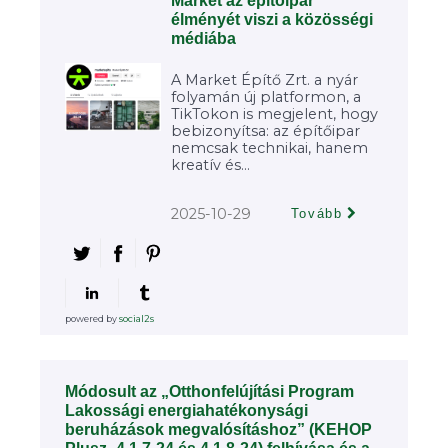
Market az építőipar
élményét viszi a közösségi
médiába
A Market Építő Zrt. a nyár
folyamán új platformon, a
TikTokon is megjelent, hogy
bebizonyítsa: az építőipar
nemcsak technikai, hanem
kreatív és...
2025-10-29
Tovább
powered by
social2s
Módosult az „Otthonfelújítási Program
Lakossági energiahatékonysági
beruházások megvalósításhoz” (KEHOP