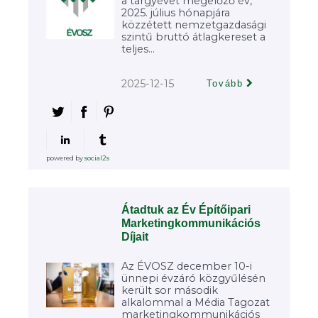
a tárgyévet megelőző év,
2025. július hónapjára
közzétett nemzetgazdasági
szintű bruttó átlagkereset a
teljes...
2025-12-15
Tovább
powered by
social2s
Átadtuk az Év Építőipari
Marketingkommunikációs
Díjait
Az ÉVOSZ december 10-i
ünnepi évzáró közgyűlésén
került sor második
alkalommal a Média Tagozat
marketingkommunikációs