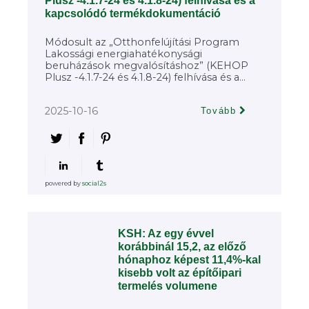
Plusz -4.1.7-24 és 4.1.8-24) felhívása és a
kapcsolódó termékdokumentáció
Módosult az „Otthonfelújítási Program
Lakossági energiahatékonysági
beruházások megvalósításhoz” (KEHOP
Plusz -4.1.7-24 és 4.1.8-24) felhívása és a...
2025-10-16
Tovább
powered by
social2s
KSH: Az egy évvel
korábbinál 15,2, az előző
hónaphoz képest 11,4%-kal
kisebb volt az építőipari
termelés volumene