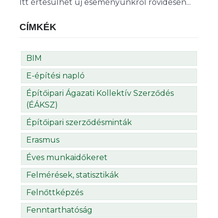
Itt értesülhet új eseményünkről rövidesen...
CÍMKÉK
BIM
E-építési napló
Építőipari Ágazati Kollektív Szerződés
(ÉÁKSZ)
Építőipari szerződésminták
Erasmus
Éves munkaidőkeret
Felmérések, statisztikák
Felnőttképzés
Fenntarthatóság