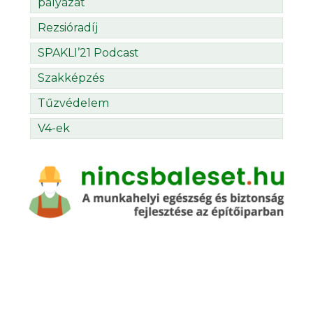
pályázat
Rezsióradíj
SPAKLI’21 Podcast
Szakképzés
Tűzvédelem
V4-ek