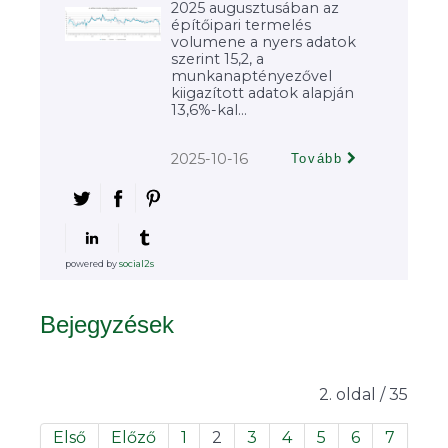
2025 augusztusában az
építőipari termelés
volumene a nyers adatok
szerint 15,2, a
munkanaptényezővel
kiigazított adatok alapján
13,6%-kal...
2025-10-16
Tovább
powered by
social2s
Bejegyzések
2. oldal / 35
Első
Előző
1
2
3
4
5
6
7