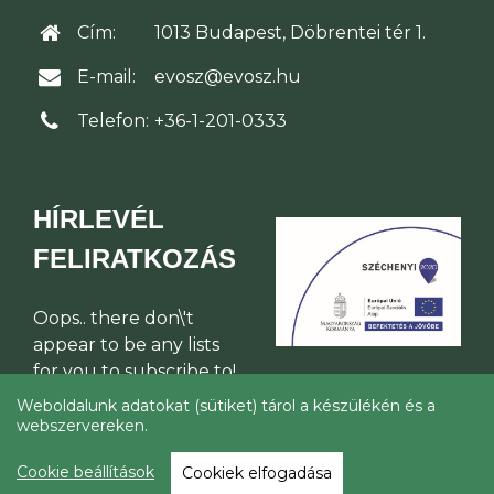
Cím:
1013 Budapest, Döbrentei tér 1.
E-mail:
evosz@evosz.hu
Telefon:
+36-1-201-0333
HÍRLEVÉL
FELIRATKOZÁS
Oops.. there don\'t
appear to be any lists
for you to subscribe to!
Weboldalunk adatokat (sütiket) tárol a készülékén és a
webszervereken.
© Építési Vállalkozók Országos
Szakszövetsége 2026
Cookie beállítások
Cookiek elfogadása