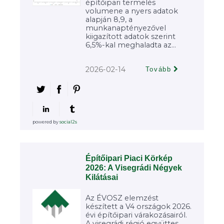
építőipari termelés
volumene a nyers adatok
alapján 8,9, a
munkanaptényezővel
kiigazított adatok szerint
6,5%-kal meghaladta az...
2026-02-14
Tovább
powered by
social2s
Építőipari Piaci Körkép
2026: A Visegrádi Négyek
Kilátásai
Az ÉVOSZ elemzést
készített a V4 országok 2026.
évi építőipari várakozásairól.
A visegrádi régió együttes