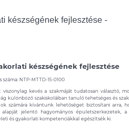
i készségének fejlesztése -
korlati készségének fejlesztése
s száma: NTP-MTTD-15-0100
 viszonylag kevés a szakmáját tudatosan választó, mot
zág különböző szakiskoláiban tanuló tehetséges és sza
alok számára kívántunk lehetőséget biztosítani arra, 
alapját jelentő hagyományos épületszerkezetek, a 
leti és gyakorlati kompetenciákkal egészítsék ki.