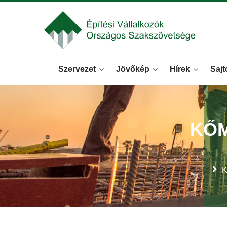
Szervezet
Jövőkép
Hírek
Sajt
KŐ
K