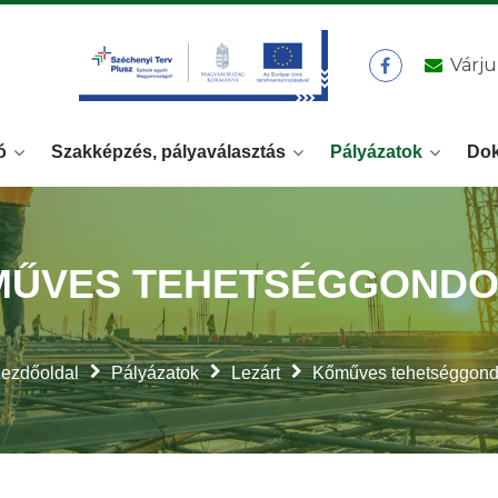
Várju
ó
Szakképzés, pályaválasztás
Pályázatok
Do
MŰVES TEHETSÉGGONDO
ezdőoldal
Pályázatok
Lezárt
Kőműves tehetséggon