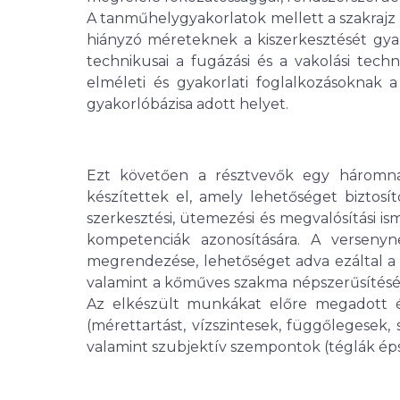
A tanműhelygyakorlatok mellett a szakrajz 
hiányzó méreteknek a kiszerkesztését gyak
technikusai a fugázási és a vakolási techn
elméleti és gyakorlati foglalkozásoknak 
gyakorlóbázisa adott helyet.
Ezt követően a résztvevők egy háromna
készítettek el, amely lehetőséget biztosít
szerkesztési, ütemezési és megvalósítási i
kompetenciák azonosítására. A versenyn
megrendezése, lehetőséget adva ezáltal a
valamint a kőműves szakma népszerűsítésére
Az elkészült munkákat előre megadott ér
(mérettartást, vízszintesek, függőlegesek,
valamint szubjektív szempontok (téglák épsé