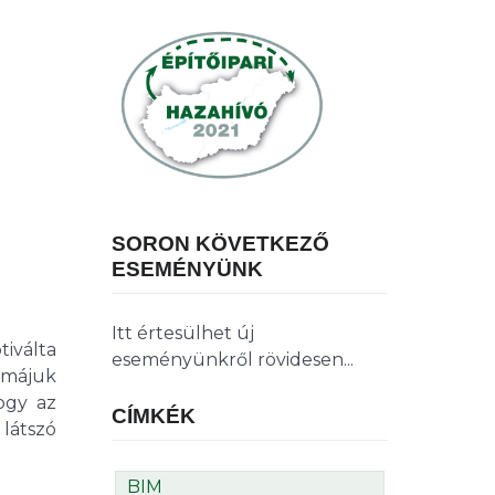
SORON KÖVETKEZŐ
ESEMÉNYÜNK
Itt értesülhet új
iválta
eseményünkről rövidesen...
kmájuk
hogy az
CÍMKÉK
látszó
BIM