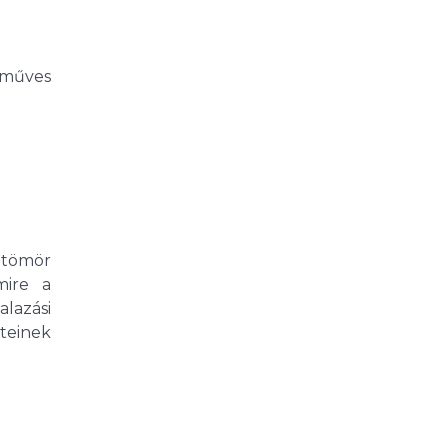
őműves
 tömör
mire a
lazási
eteinek