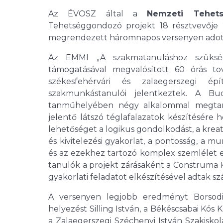
Az ÉVOSZ által a
Nemzeti Tehet
Tehetséggondozó projekt 18 résztvevője 20
megrendezett háromnapos versenyen adott s
Az EMMI „A szakmatanuláshoz szükség
támogatásával megvalósított 60 órás tov
székesfehérvári és zalaegerszegi é
szakmunkástanulói jelentkeztek. A Bu
tanműhelyében négy alkalommal megtart
jelentő látszó téglafalazatok készítésére
lehetőséget a logikus gondolkodást, a krea
és kivitelezési gyakorlat, a pontosság, a m
és az ezekhez tartozó komplex szemlélet els
tanulók a projekt zárásaként a Construma K
gyakorlati feladatot elkészítésével adtak s
A versenyen legjobb eredményt Borsodi
helyezést Silling István, a Békéscsabai Kós
a Zalaegerszegi Széchenyi István Szakiskol