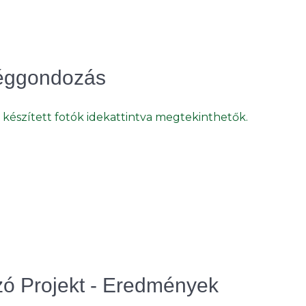
séggondozás
észített fotók idekattintva megtekinthetők.
 Projekt - Eredmények