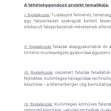
A tehetséggondozó projekt tematikája:
I. foglalkozás:
Tudásszint felmérés, tehetség
egy falszerkezet szakrajzát kellett kisz
elkészült falszerkezetek méreteinek ellenő
II. foglalkozás:
falazási alapgyakorlatok és 
történő munkavégzés gyakorlása egyszerű
III. foglalkozás:
összetett falazási feladatok
fejlődése, különleges hézagolásai technológi
készítése – a Wienerberger cég bemutatója
IV. foglalkozás:
Különleges kőműves falazati 
ramonád készítése, vakolási technikák gyako