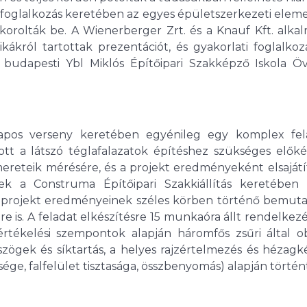
foglalkozás keretében az egyes épületszerkezeti eleme
orolták be. A Wienerberger Zrt. és a Knauf Kft. alkal
ikákról tartottak prezentációt, és gyakorlati foglalkoz
a budapesti Ybl Miklós Építőipari Szakképző Iskola Öv
pos verseny keretében egyénileg egy komplex fel
ott a látszó téglafalazatok építéshez szükséges előkés
smereteik mérésére, és a projekt eredményeként elsajátí
ek a Construma Építőipari Szakkiállítás keretében 
 projekt eredményeinek széles körben történő bemutat
 is. A feladat elkészítésre 15 munkaóra állt rendelkez
tékelési szempontok alapján háromfős zsűri által ob
 szögek és síktartás, a helyes rajzértelmezés és hézagk
ge, falfelület tisztasága, összbenyomás) alapján történt