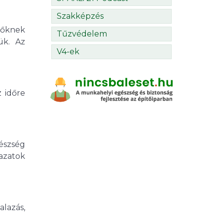
Szakképzés
ezőknek
Tűzvédelem
ük. Az
V4-ek
z időre
készség
lazatok
alazás,