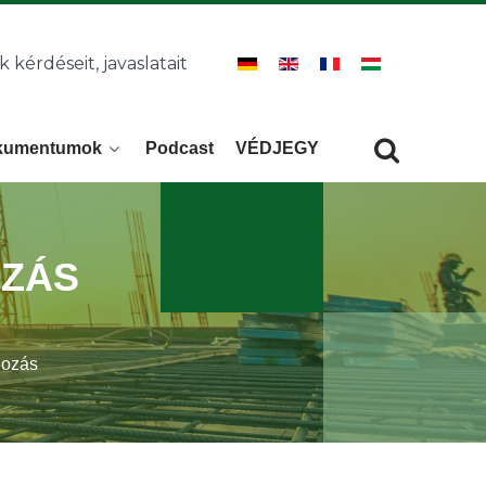
k kérdéseit, javaslatait
kumentumok
Podcast
VÉDJEGY
Keresés
KERESÉS
ZÁS
dozás