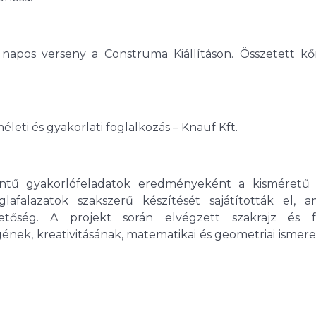
 napos verseny a Construma Kiállításon. Összetett k
leti és gyakorlati foglalkozás – Knauf Kft.
intű gyakorlófeladatok eredményeként a kisméretű
églafalazatok szakszerű készítését sajátították el, a
tőség. A projekt során elvégzett szakrajz és fa
gének, kreativitásának, matematikai és geometriai ismer