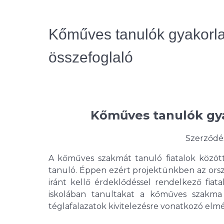
Kőműves tanulók gyakorlat
összefoglaló
Kőműves tanulók gya
Szerződé
A kőműves szakmát tanuló fiatalok között
tanuló. Éppen ezért projektünkben az ors
iránt kellő érdeklődéssel rendelkező fiat
iskolában tanultakat a kőműves szakma 
téglafalazatok kivitelezésre vonatkozó elmé