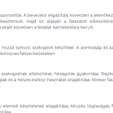
azonosítás. A bevezető eligazítást követően a jelentk
erkeszteniük, majd ez alapján a falazatot elkészíteni
rzését követően a feladat kiértékelésre került.
a hozzá tartozó szakrajzok készítése. A pontosság és a
 kőműves falszerkezeteken.
 szakrajzának elkészítése, hézagolás gyakorlása. Rajz
ák és a helyes eszköz-használat elsajátítása. Klinker fa
.
elemek készítésnek elsajátítása, kitűzés, téglavágás, f
rlása.