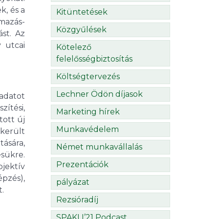
k, és a
Kitüntetések
mazás-
Közgyűlések
ást. Az
 utcai
Kötelező
felelősségbiztosítás
Költségtervezés
Lechner Ödön díjasok
adatot
zítési,
Marketing hírek
tott új
Munkavédelem
került
ására,
Német munkavállalás
ésükre.
Prezentációk
jektív
épzés),
pályázat
.
Rezsióradíj
SPAKLI’21 Podcast