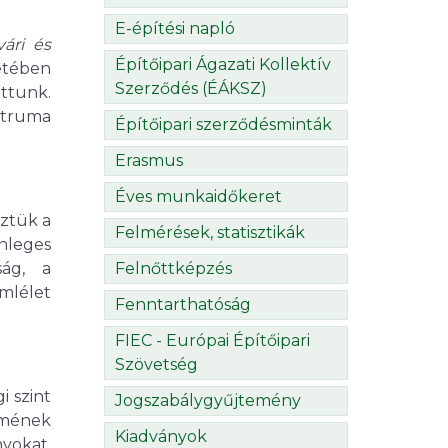
E-építési napló
vári és
Építőipari Ágazati Kollektív
retében
Szerződés (ÉÁKSZ)
ttunk.
struma
Építőipari szerződésminták
Erasmus
Éves munkaidőkeret
eztük a
Felmérések, statisztikák
nleges
Felnőttképzés
ság, a
mlélet
Fenntarthatóság
FIEC - Európai Építőipari
Szövetség
i szint
Jogszabálygyűjtemény
emének
Kiadványok
nyokat.