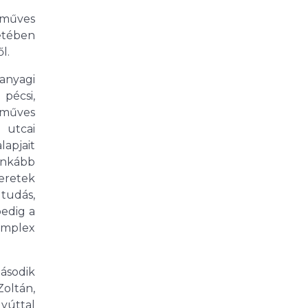
műves
etében
l.
anyagi
pécsi,
őműves
 utcai
apjait
ginkább
meretek
 tudás,
pedig a
komplex
ásodik
Zoltán,
gyúttal