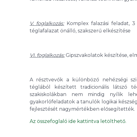
V. foglalkozás:
Komplex falazási feladat, 3
téglafalazat önálló, szakszerű elkészítése
VI. foglalkozás:
Gipszvakolatok készítése, elmé
A résztvevők a különböző nehézségi sz
téglából készített tradicionális látszó t
szakiskolákban nem mindig nyílik lehe
gyakorlófeladatok a tanulók logikai készsé
fejlesztését nagymértékben elősegítették.
Az összefoglaló ide kattintva letölthető.