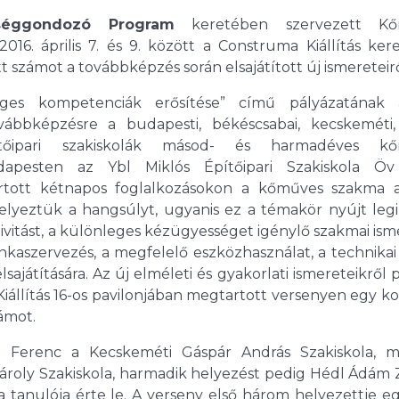
séggondozó Program
keretében szervezett Kő
16. április 7. és 9. között a Construma Kiállítás ker
zámot a továbbképzés során elsajátított új ismereteirő
es kompetenciák erősítése” című pályázatának 
ábbképzésre a budapesti, békéscsabai, kecskeméti, 
pítőipari szakiskolák másod- és harmadéves k
dapesten az Ybl Miklós Építőipari Szakiskola Öv
ott kétnapos foglalkozásokon a kőműves szakma al
 helyeztük a hangsúlyt, ugyanis ez a témakör nyújt le
tivitást, a különleges kézügyességet igénylő szakmai is
unkaszervezés, a megfelelő eszközhasználat, a technikai
ajátítására. Az új elméleti és gyakorlati ismereteikről 
iállítás 16-os pavilonjában megtartott versenyen egy 
zámot.
 Ferenc a Kecskeméti Gáspár András Szakiskola, m
 Károly Szakiskola, harmadik helyezést pedig Hédl Ádám 
a tanulója érte le. A verseny első három helyezettje e