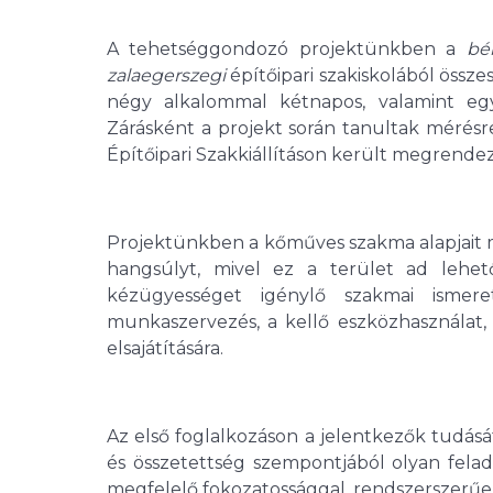
A tehetséggondozó projektünkben a
bé
zalaegerszegi
építőipari szakiskolából össz
négy alkalommal kétnapos, valamint egy
Zárásként a projekt során tanultak mérés
Építőipari Szakkiállításon került megrendez
Projektünkben a kőműves szakma alapjait m
hangsúlyt, mivel ez a terület ad lehető
kézügyességet igénylő szakmai ismeret
munkaszervezés, a kellő eszközhasználat,
elsajátítására.
Az első foglalkozáson a jelentkezők tudásá
és összetettség szempontjából olyan fela
megfelelő fokozatossággal, rendszerszerűen