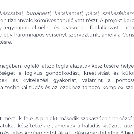
késcsabai, budapesti, kecskeméti, pécsi, székesfehér-
esen tizennyolc kőműves tanuló vett részt. A projekt ke
 egynapos elmélet és gyakorlati foglalkozást tarto
re egy háromnapos versenyt szerveztünk, amely a Con
ésre.
agában foglaló látszó téglafalazatok készítésére hely
séget a logikus gondolkodást, kreativitást és külö
ek és kivitelezési gyakorlat, valamint a pontos
 a technikai tudás és az ezekhez tartozó komplex sze
t mértük fele. A projekt második szakaszában nehézség
datokat készítettek el, amelyek a haladás kitűzött üt
 és teljes körűen pótolták a tudásukban fellelhető hiá