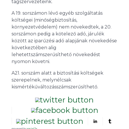
tagszervezeteink.
A 19. sorszámon lévő egyéb szolgáltatás
költségei (minőségbiztosítás,
környezetvédelem) nem növekedtek, a 20.
sorszámon pedig a kötelező adó, járulék
között az iparűzési adó alapjának növekedése
következtében alig
lehetettszámszerűsíthető növekedést
nyomon követni.
A21. sorszám alatt a biztosítási költségek
szerepelnek, melynélcsak
kismértékűváltozásszámszerűsíthető.
powered by
social2s