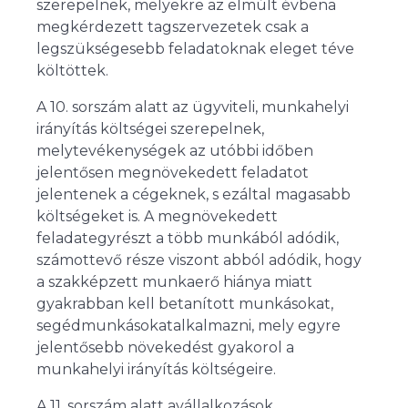
szerepelnek, melyekre az elmúlt évbena
megkérdezett tagszervezetek csak a
legszükségesebb feladatoknak eleget téve
költöttek.
A 10. sorszám alatt az ügyviteli, munkahelyi
irányítás költségei szerepelnek,
melytevékenységek az utóbbi időben
jelentősen megnövekedett feladatot
jelentenek a cégeknek, s ezáltal magasabb
költségeket is. A megnövekedett
feladategyrészt a több munkából adódik,
számottevő része viszont abból adódik, hogy
a szakképzett munkaerő hiánya miatt
gyakrabban kell betanított munkásokat,
segédmunkásokatalkalmazni, mely egyre
jelentősebb növekedést gyakorol a
munkahelyi irányítás költségeire.
A 11. sorszám alatt avállalkozások