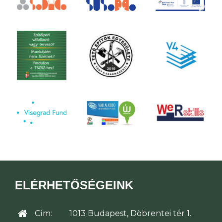
ELÉRHETŐSÉGEINK
Cím:
1013 Budapest, Döbrentei tér 1.