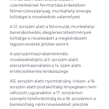
üzemelésének fenntartása érdekében
felmerülőrezsianyag, munkahelyi energia
költségei is növekedtek valamelyest.
A 12. sorszám alatt a felvonulás, munkahelyi
berendezkedés, ideiglenes létesítmények
költsége is növekedett a megkérdezett
tagszervezetek jelzése szerint.
A szerszámhasználatminimális
növekedésétjelzi a13. sorszám alatti
szerszámhasználatés a 14. szám alatti
értékcsökkenési leírásösszege.
A15. sorszám alatti nyomtatvány, írószer, a 16.
sorszám alatti postaköltség lényegesen nem
változott,ugyanakkor a 17. sorszámon
szereplő telefonköltség és a 18. sorszámon a
bankköltség némi növekedését jelezték