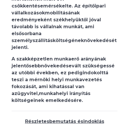
csökkentésemérsékelte. Az építőipari
vállalkozásokmobilitásának
eredményeként székhelyüktől jóval
távolabb is vállalnak munkát, ami
elsősorbana
személyszállításköltségéneknövekedését
jelenti.
A szakképzetlen munkaerő arányának
jelentősebbnövekedésevált szükségessé
az utóbbi években, ez pedigindokolttá
teszi a mérnöki helyi munkavezetés
fokozását, ami kihatással van
azügyvitel,munkahelyi irányítás
költségeinek emelkedésére.
Részletesbemutatás ésindoklás