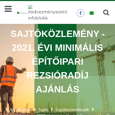
Keresés
KERESÉS
SAJTÓKÖZLEMÉNY -
2021. ÉVI MINIMÁLIS
ÉPÍTŐIPARI
REZSIÓRADÍJ
AJÁNLÁS
Kezdőoldal
Sajtó
Sajtóközlemények