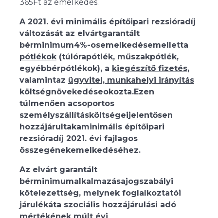
365Ft az emelkedés.
A 2021. évi minimális építőipari rezsióradíj
változását az elvártgarantált
bérminimum4%-osemelkedésemelletta
pótlékok
(túlórapótlék, műszakpótlék,
egyébbérpótlékok), a
kiegészítő fizetés
,
valamintaz
ügyvitel, munkahelyi irányítás
költségnövekedéseokozta.Ezen
túlmenően acsoportos
személyszállításköltségeijelentősen
hozzájárultakaminimális építőipari
rezsióradíj 2021. évi fajlagos
összegénekemelkedéséhez.
Az elvárt garantált
bérminimumalkalmazásajogszabályi
kötelezettség, melynek foglalkoztatói
járulékáta szociális hozzájárulási adó
mértékének múlt évi