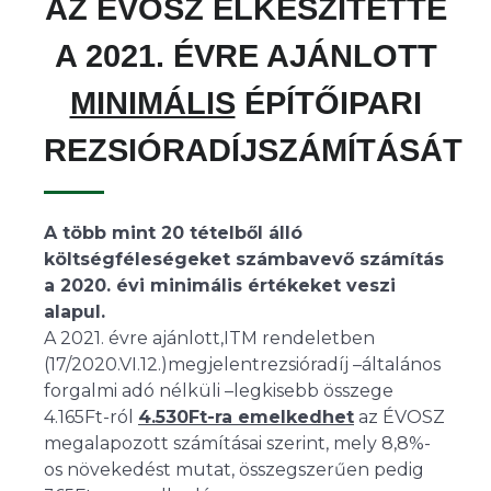
AZ ÉVOSZ ELKÉSZÍTETTE
A 2021. ÉVRE AJÁNLOTT
MINIMÁLIS
ÉPÍTŐIPARI
REZSIÓRADÍJSZÁMÍTÁSÁT
A több mint 20 tételből álló
költségféleségeket számbavevő számítás
a 2020. évi minimális értékeket veszi
alapul.
A 2021. évre ajánlott,ITM rendeletben
(17/2020.VI.12.)megjelentrezsióradíj –általános
forgalmi adó nélküli –legkisebb összege
4.165Ft-ról
4.530Ft-ra emelkedhet
az ÉVOSZ
megalapozott számításai szerint, mely 8,8%-
os növekedést mutat, összegszerűen pedig