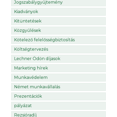
Jogszabálygyűjtemény
Kiadványok
Kitüntetések
Közgyűlések
Kötelező felelősségbiztosítás
Költségtervezés
Lechner Ödön díjasok
Marketing hírek
Munkavédelem
Német munkavállalás
Prezentációk
pályázat
Rezsióradíj