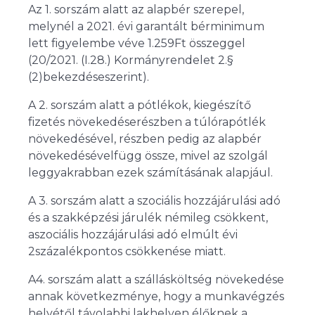
Az 1. sorszám alatt az alapbér szerepel,
melynél a 2021. évi garantált bérminimum
lett figyelembe véve 1.259Ft összeggel
(20/2021. (I.28.) Kormányrendelet 2.§
(2)bekezdéseszerint).
A 2. sorszám alatt a pótlékok, kiegészítő
fizetés növekedéserészben a túlórapótlék
növekedésével, részben pedig az alapbér
növekedésévelfügg össze, mivel az szolgál
leggyakrabban ezek számításának alapjául.
A 3. sorszám alatt a szociális hozzájárulási adó
és a szakképzési járulék némileg csökkent,
aszociális hozzájárulási adó elmúlt évi
2százalékpontos csökkenése miatt.
A4. sorszám alatt a szállásköltség növekedése
annak következménye, hogy a munkavégzés
helyétől távolabbi lakhelyen élőknek a