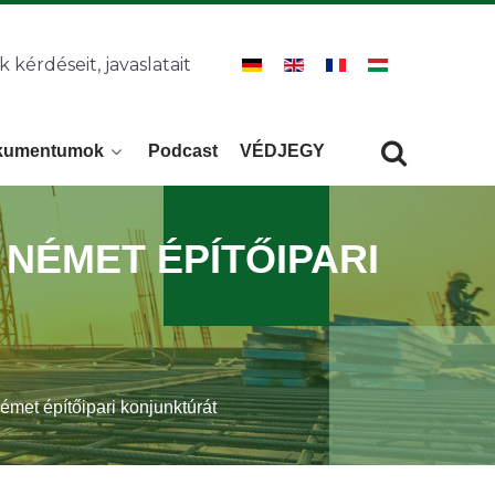
k kérdéseit, javaslatait
kumentumok
Podcast
VÉDJEGY
Keresés
KERESÉS
 NÉMET ÉPÍTŐIPARI
émet építőipari konjunktúrát