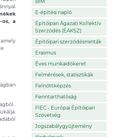
BIM
ánnyal
E-építési napló
rmékek
-os, a
Építőipari Ágazati Kollektív
Szerződés (ÉÁKSZ)
 amely
Építőipari szerződésminták
e.
Erasmus
Éves munkaidőkeret
Felmérések, statisztikák
zágban
Felnőttképzés
Fenntarthatóság
agból.
FIEC - Európai Építőipari
ukálja.
Szövetség
adából
Jogszabálygyűjtemény