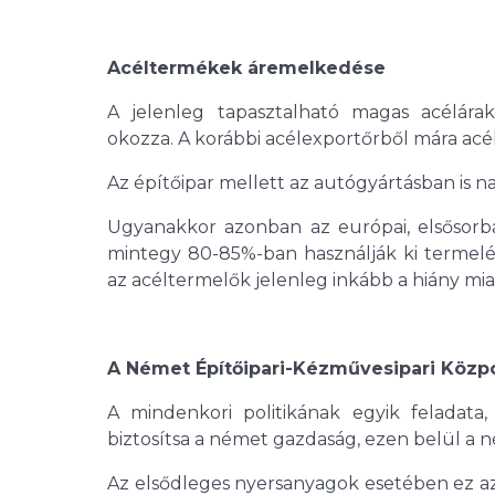
Acéltermékek áremelkedése
A jelenleg tapasztalható magas acélár
okozza. A korábbi acélexportőrből mára acél
Az építőipar mellett az autógyártásban is 
Ugyanakkor azonban az európai, elsősorban
mintegy 80-85%-ban használják ki termelés
az acéltermelők jelenleg inkább a hiány mi
A Német Építőipari-Kézművesipari Közpo
A mindenkori politikának egyik feladata,
biztosítsa a német gazdaság, ezen belül a n
Az elsődleges nyersanyagok esetében ez azt 