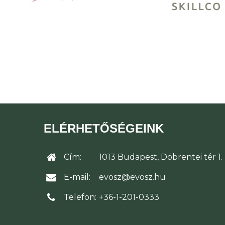
ELÉRHETŐSÉGEINK
Cím:
1013 Budapest, Döbrentei tér 1.
E-mail:
evosz@evosz.hu
Telefon:
+36-1-201-0333