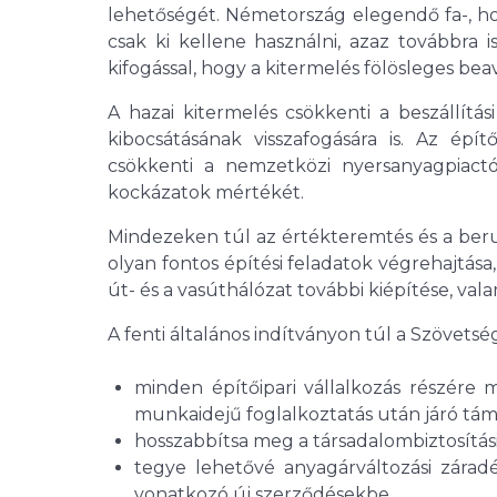
lehetőségét. Németország elegendő fa-, hom
csak ki kellene használni, azaz továbbra 
kifogással, hogy a kitermelés fölösleges b
A hazai kitermelés csökkenti a beszállít
kibocsátásának visszafogására is. Az épí
csökkenti a nemzetközi nyersanyagpiactól
kockázatok mértékét.
Mindezeken túl az értékteremtés és a beru
olyan fontos építési feladatok végrehajtása
út- és a vasúthálózat további kiépítése, val
A fenti általános indítványon túl a Szövetsé
minden építőipari vállalkozás részére m
munkaidejű foglalkoztatás után járó tá
hosszabbítsa meg a társadalombiztosítás
tegye lehetővé anyagárváltozási zárad
vonatkozó új szerződésekbe