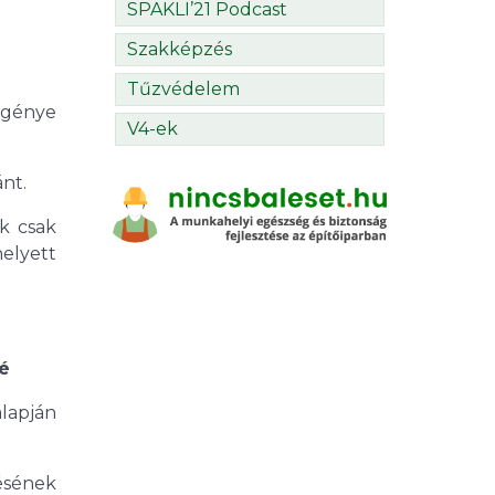
SPAKLI’21 Podcast
Szakképzés
Tűzvédelem
igénye
V4-ek
nt.
k csak
helyett
é
lapján
lésének