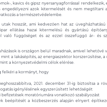
ok-, kavics és gipsz nyersanyagforrással rendelkezik,
is engedélyezni azok kitermelését és nem megtiltani a
eavatkozás a természetvédelembe.
ási utak hosszát, ami kedvezően hat az üvegházhatású
tőipar ellátása hazai kitermelésű és gyártású építőan
 való függőséget és az ezzel összefüggő ár- és szál
házások is országon belül maradnak, amivel lehetővé v
, mint a lakásépítés, az energiaszektor korszerűsítése, 
amint a környezetvédelmi célok elérése.
g felkéri a kormányt, hogy
eghosszabbítva, 2021. december 31-ig biztosítsa a röv
mogatás igénylésének egyszerűsített lehetőségét
i befizetések moratóriumára vonatkozó szabályozást
ék beépítését a közbeszerzés alapján elnyert építkez