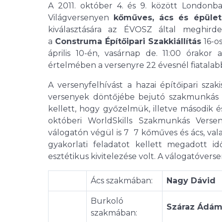
A 2011. október 4. és 9. között Londonb
Világversenyen
kőműves, ács és épület
kiválasztására az ÉVOSZ által meghird
a
Construma Építőipari Szakkiállítás
16-o
április 10-én, vasárnap de. 11:00 órakor
értelmében a versenyre 22 évesnél fiatala
A versenyfelhívást a hazai építőipari sza
versenyek döntőjébe bejutó szakmunkás fi
kellett, hogy győzelmük, illetve második 
októberi WorldSkills Szakmunkás Verse
válogatón végül is 7  7 kőműves és ács, v
gyakorlati feladatot kellett megadott id
esztétikus kivitelezése volt. A válogatóvers
Ács szakmában:
Nagy Dávid
Burkoló
Száraz Ádá
szakmában: