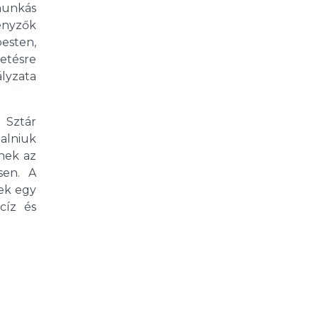
munkás
enyzők
sten,
etésre
lyzata
a Sztár
alniuk
nek az
sen. A
nek egy
cíz és