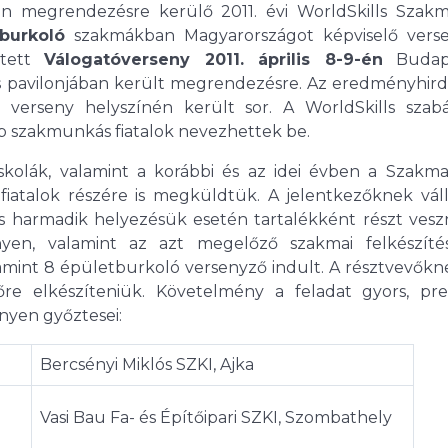
an megrendezésre kerülő 2011. évi WorldSkills Szak
burkoló
szakmákban Magyarországot képviselő vers
etett
Válogatóverseny 2011. április 8-9-én
Budape
s pavilonjában került megrendezésre. Az eredményhird
 a verseny helyszínén került sor. A WorldSkills szabá
bb szakmunkás fiatalok nevezhettek be.
kiskolák, valamint a korábbi és az idei évben a Szakm
atalok részére is megküldtük. A jelentkezőknek váll
és harmadik helyezésük esetén tartalékként részt vesz
nyen, valamint az azt megelőző szakmai felkészíté
alamint 8 épületburkoló versenyző indult. A résztvevők
őre elkészíteniük. Követelmény a feladat gyors, pre
enyen győztesei:
Bercsényi Miklós SZKI, Ajka
m
Vasi Bau Fa- és Építőipari SZKI, Szombathely