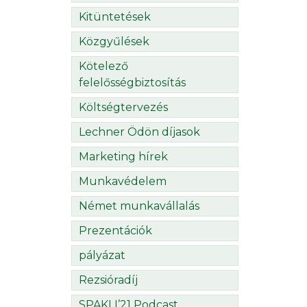
Kitüntetések
Közgyűlések
Kötelező
felelősségbiztosítás
Költségtervezés
Lechner Ödön díjasok
Marketing hírek
Munkavédelem
Német munkavállalás
Prezentációk
pályázat
Rezsióradíj
SPAKLI’21 Podcast