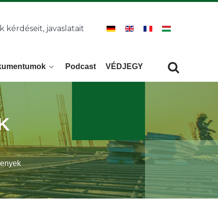
k kérdéseit, javaslatait
kumentumok
Podcast
VÉDJEGY
Keresés
KERESÉS
K
senyek