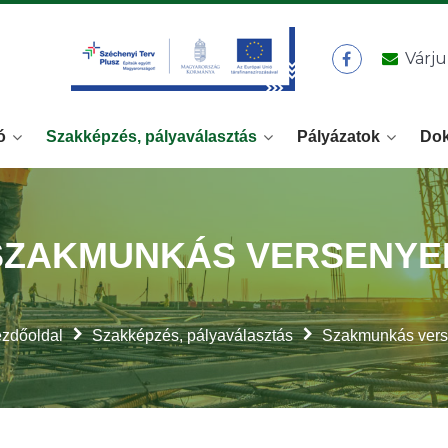
Várju
ó
Szakképzés, pályaválasztás
Pályázatok
Do
SZAKMUNKÁS VERSENYE
zdőoldal
Szakképzés, pályaválasztás
Szakmunkás ver