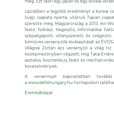
meg. Ezt idén egy japán és egy koreai vers
Lipcsében a legjobb eredményt a koreai cs
Svájc csapata nyerte, utánuk Tajvan csap
szerezte meg. Magyarország a 2013. évi Worl
festő, fodrász, hegesztő, informatikai hál
szépségápoló, villanyszerelő és virágköt
kőműves versenyzők kiválasztását az ÉVOSZ k
Világosi Zoltán ács versenyző a világ tí
középmezőnyben végzett, míg Tatai Endre b
asztalos, kozmetikus, festő és mechatroni
követelményeit.
A versennyel kapcsolatban továb
a
www.skillshungary.hu
honlapokon találha
Éremtáblázat
.