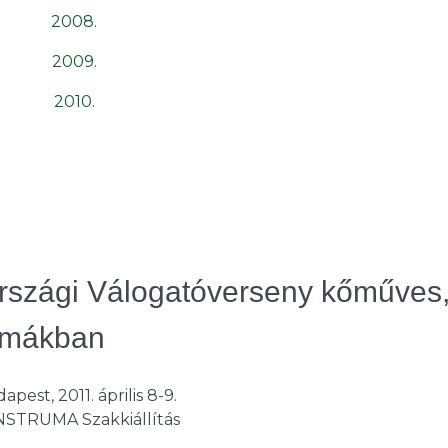
2008.
2009.
2010.
rszági Válogatóverseny kőműves
akmákban
apest, 2011. április 8-9.
STRUMA Szakkiállítás