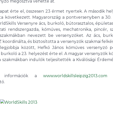
enyző megosztva vehette át.
apat érte el, összesen 23 érmet nyertek. A második he
ata következett. Magyarország a pontversenyben a 30. 
dSkills Versenyre ács, burkoló, bútorasztalos, épületas
ózati rendszergazda, kőműves, mechatronika, pincér, s
ő szakmákban nevezett be versenyzőket. Az ács, burk
oordinálta, és biztosította a versenyzők szakmai felkés
z legjobbja között, Hefkó János kőműves versenyző p
urkoló a 23. helyezést érte el. A magyar versenyzők k
ka szakmákban indulók teljesítették a Kiválósági Érde
bi információk a
www.worldskillsleipzig2013.com
il
tó.