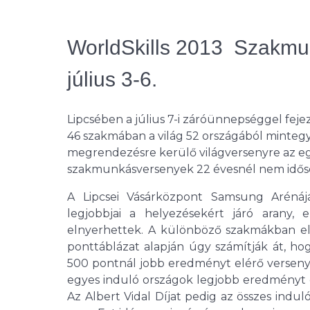
WorldSkills 2013  Szakmu
július 3-6.
Lipcsében a július 7-i záróünnepséggel fej
46 szakmában a világ 52 országából minteg
megrendezésre kerülő világversenyre az 
szakmunkásversenyek 22 évesnél nem időse
A Lipcsei Vásárközpont Samsung Arén
legjobbjai a helyezésekért járó arany,
elnyerhettek. A különböző szakmákban el
ponttáblázat alapján úgy számítják át, h
500 pontnál jobb eredményt elérő versen
egyes induló országok legjobb eredményt e
Az Albert Vidal Díjat pedig az összes ind