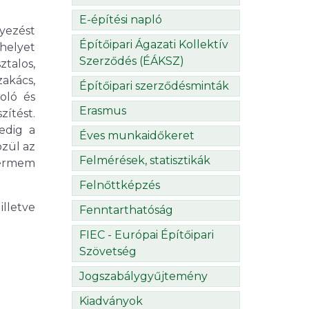
E-építési napló
lyezést
Építőipari Ágazati Kollektív
helyet
Szerződés (ÉÁKSZ)
ztalos,
zakács,
Építőipari szerződésminták
oló és
Erasmus
zítést.
edig a
Éves munkaidőkeret
özül az
Felmérések, statisztikák
mérmem
Felnőttképzés
letve
Fenntarthatóság
FIEC - Európai Építőipari
Szövetség
Jogszabálygyűjtemény
Kiadványok