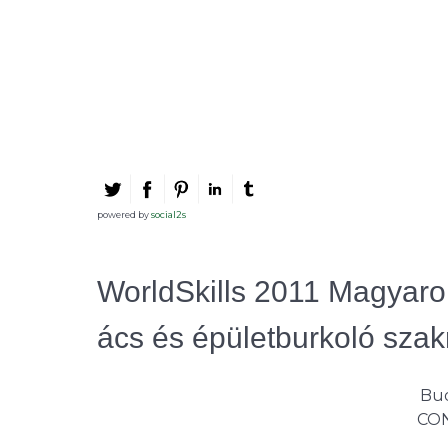
powered by
social2s
WorldSkills 2011 Magyaro
ács és épületburkoló sz
Bud
CON