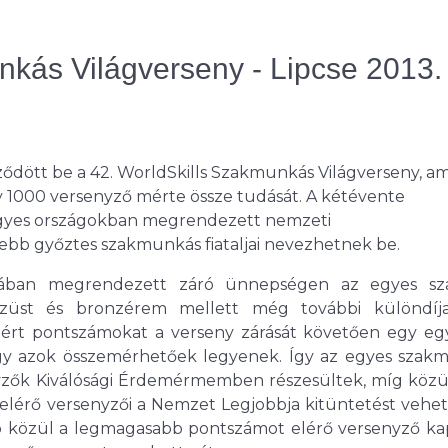
nkás Világverseny - Lipcse 2013.
eződött be a 42. WorldSkills Szakmunkás Világverseny, a
y 1000 versenyző mérte össze tudását. A kétévente
egyes országokban megrendezett nemzeti
bb győztes szakmunkás fiataljai nevezhetnek be.
ájában megrendezett záró ünnepségen az egyes s
 ezüst és bronzérem mellett még további különdíja
ért pontszámokat a verseny zárását követően egy eg
ogy azok összemérhetőek legyenek. Így az egyes szak
yzők Kiválósági Érdemérmemben részesültek, míg közü
lérő versenyzői a Nemzet Legjobbja kitüntetést vehett
uló közül a legmagasabb pontszámot elérő versenyző ka