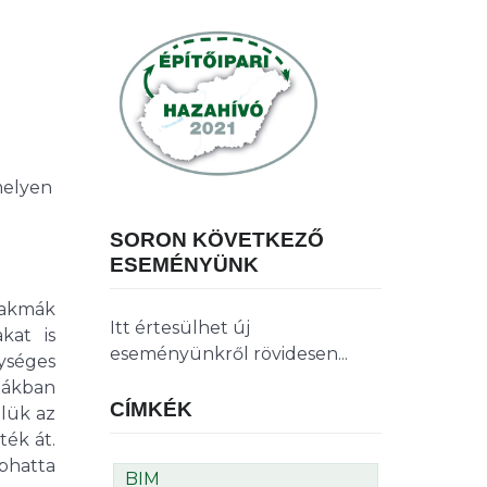
melyen
SORON KÖVETKEZŐ
ESEMÉNYÜNK
zakmák
Itt értesülhet új
kat is
eseményünkről rövidesen...
ységes
mákban
CÍMKÉK
lük az
ék át.
phatta
BIM