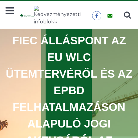
Keresés
KERESÉS
FIEC ÁLLÁSPONT AZ
EU WLC
ÜTEMTERVÉRŐL ÉS AZ
EPBD
FELHATALMAZÁSON
ALAPULÓ JOGI