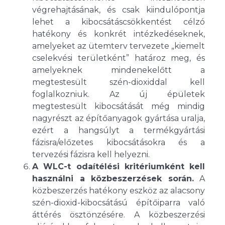
végrehajtásának, és csak kiindulópontja
lehet a kibocsátáscsökkentést célzó
hatékony és konkrét intézkedéseknek,
amelyeket az ütemterv tervezete „kiemelt
cselekvési területként” határoz meg, és
amelyeknek mindenekelőtt a
megtestesült szén-dioxiddal kell
foglalkozniuk. Az új épületek
megtestesült kibocsátását még mindig
nagyrészt az építőanyagok gyártása uralja,
ezért a hangsúlyt a termékgyártási
fázisra/előzetes kibocsátásokra és a
tervezési fázisra kell helyezni.
A WLC-t odaítélési kritériumként kell
használni a közbeszerzések során.
A
közbeszerzés hatékony eszköz az alacsony
szén-dioxid-kibocsátású építőiparra való
áttérés ösztönzésére. A közbeszerzési