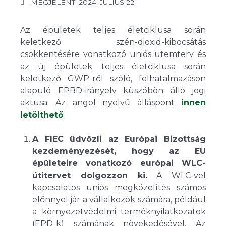
MEGJELENT: 2024. JÚLIUS 22.
Az épületek teljes életciklusa során
keletkező szén-dioxid-kibocsátás
csökkentésére vonatkozó uniós ütemterv és
az új épületek teljes életciklusa során
keletkező GWP-ről szóló, felhatalmazáson
alapuló EPBD-irányelv küszöbön álló jogi
aktusa. Az angol nyelvű álláspont
innen
letölthető
.
A FIEC üdvözli az Európai Bizottság
kezdeményezését, hogy az EU
épületeire vonatkozó európai WLC-
útitervet dolgozzon ki.
A WLC-vel
kapcsolatos uniós megközelítés számos
előnnyel jár a vállalkozók számára, például
a környezetvédelmi terméknyilatkozatok
(EPD-k) számának növekedésével. Az