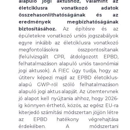
alapuló jogi aktushoz, valamint az
életciklusra vonatkozó adatok
összehasonlíthatóságának és az
eredmények megbízhatóságának
biztosításához.
Az építésre és az
épületekre vonatkozó uniós jogszabályok
egyre inkább az életciklusra vonatkozó
megfontolásokra összpontosítanak
(felülvizsgált CPR, átdolgozott EPBD,
felhatalmazáson alapuló uniós taxonómiai
jogi aktusok). A FIEC úgy tudja, hogy az
útiterv képezi majd az EPBD életciklus-
alapú GWP-ről szóló felhatalmazáson
alapuló jogi aktus alapját. Az ütemtervnek
jó alapot kell nyújtania ahhoz, hogy 2026-
ig könnyen érthető, közös, az egész EU-ra
kiterjedő számítási módszertan jöjjön létre
az EPBD hatékony végrehajtása
érdekében. A módszertani