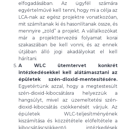
elfogadásában. Az ügyfél számára
egyértelművé kell tenni, hogy mi a célja az
LCA-nak az egész projektre vonatkozóan,
mit számítanak ki és hasonlítanak össze, és
mennyire „zöld” a projekt. A vállalkozókat
már a projekttervezési folyamat korai
szakaszában be kell vonni, és az ennek
útjában álló jogi akadályokat el kell
hárítani.
A WLC ütemtervet konkrét
intézkedésekkel kell alátámasztani az
épületek szén-dioxid-mentesítésére.
Egyetértünk azzal, hogy a megtestesült
szén-dioxid-kibocsátásra helyezzük a
hangsúlyt, mivel az üzemeltetési szén-
dioxid-kibocsátás csökkenését várjuk. Az
épületek WLC-teljesítményének
kiszámítása és közzététele előfeltétele a
kibocsátáscsökkentő intézkedések