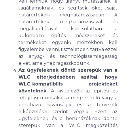
kell lenniük, hogy „irányt mutassanak” a
tagállamoknak, és segítsék őket saját
határértékeik meghatározásában. A
határértékek meghatározásával és
megállapításával kapcsolatban a
különböző építési módszereket és
termékeket egyenlő mértékben kell
figyelembe venni, tiszteletben tartva ezzel
az anyag- és technológiasemlegesség
elvét, amelyhez ragaszkodunk.
Az ügyfeleknek döntő szerepük van a
WLC elterjedésében azáltal, hogy
WLC-kompatibilis projekteket
követelnek.
A kivitelezők az építési és
felújítási munkákat a megrendelő vagy a
beruházó kívánságai és a tervezők
elképzelései szerint végzik. Ezért az
ügyfeleknek és a beruházóknak döntő
szerepük van a WLC megközelítés