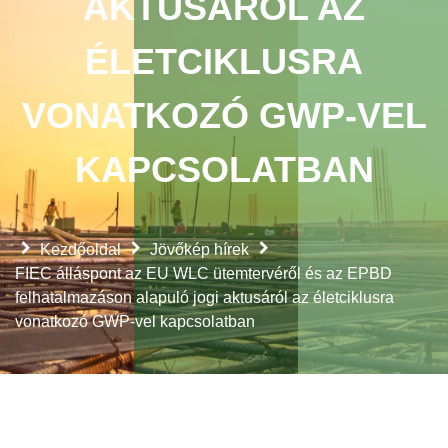
AKTUSÁRÓL AZ
ÉLETCIKLUSRA
VONATKOZÓ GWP-VEL
KAPCSOLATBAN
Kezdőoldal
Jövőkép hírek
FIEC álláspont az EU WLC ütemtervéről és az EPBD
felhatalmazáson alapuló jogi aktusáról az életciklusra
vonatkozó GWP-vel kapcsolatban