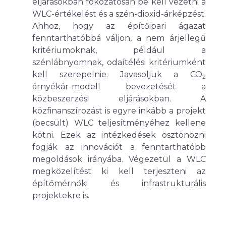
eljárásokban fokozatosan be kell vezetni a
WLC-értékelést és a szén-dioxid-árképzést.
Ahhoz, hogy az építőipari ágazat
fenntarthatóbbá váljon, a nem árjellegű
kritériumoknak, például a
szénlábnyomnak, odaítélési kritériumként
kell szerepelnie. Javasoljuk a CO
2
árnyékár-modell bevezetését a
közbeszerzési eljárásokban. A
közfinanszírozást is egyre inkább a projekt
(becsült) WLC teljesítményéhez kellene
kötni. Ezek az intézkedések ösztönözni
fogják az innovációt a fenntarthatóbb
megoldások irányába. Végezetül a WLC
megközelítést ki kell terjeszteni az
építőmérnöki és infrastrukturális
projektekre is.