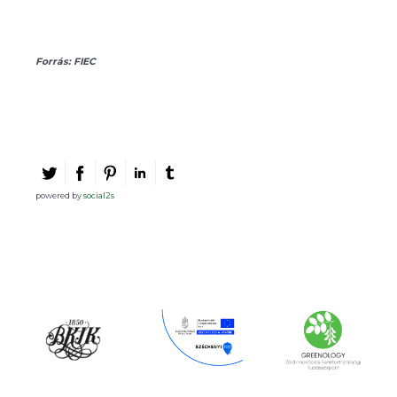
Forrás: FIEC
powered by
social2s