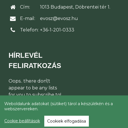
Cím:
1013 Budapest, Döbrentei tér 1.
E-mail:
evosz@evosz.hu
Telefon:
+36-1-201-0333
HÍRLEVÉL
FELIRATKOZÁS
Oops.. there don\'t
appear to be any lists
for you to subscribe to!
Weboldalunk adatokat (sütiket) tárol a készülékén és a
webszervereken.
© Építési Vállalkozók Országos
Szakszövetsége 2026
Cookie beállítások
Cookiek elfogadása