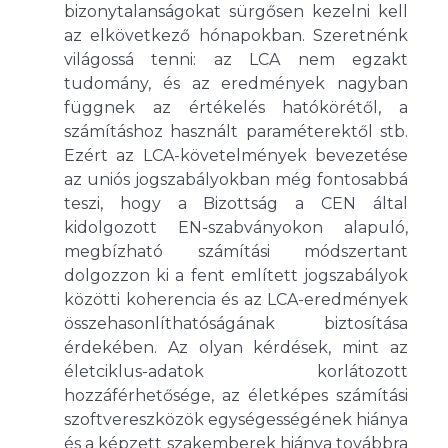
bizonytalanságokat sürgősen kezelni kell
az elkövetkező hónapokban. Szeretnénk
világossá tenni: az LCA nem egzakt
tudomány, és az eredmények nagyban
függnek az értékelés hatókörétől, a
számításhoz használt paraméterektől stb.
Ezért az LCA-követelmények bevezetése
az uniós jogszabályokban még fontosabbá
teszi, hogy a Bizottság a CEN által
kidolgozott EN-szabványokon alapuló,
megbízható számítási módszertant
dolgozzon ki a fent említett jogszabályok
közötti koherencia és az LCA-eredmények
összehasonlíthatóságának biztosítása
érdekében. Az olyan kérdések, mint az
életciklus-adatok korlátozott
hozzáférhetősége, az életképes számítási
szoftvereszközök egységességének hiánya
és a képzett szakemberek hiánya továbbra