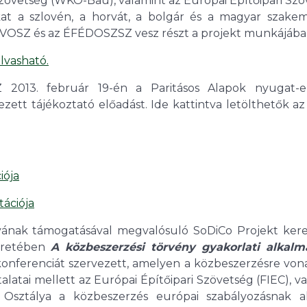
Szövetség (WKÖ-Bau), valamint az Európai Építőipari Sz
ikat a szlovén, a horvát, a bolgár és a magyar szake
ÉVOSZ és az ÉFÉDOSZSZ vesz részt a projekt munkájába
olvasható.
013. február 19-én a Paritásos Alapok nyugat-e
zett tájékoztató előadást. Ide kattintva letölthetők az
iója
ációja
lyának támogatásával megvalósuló SoDiCo Projekt ker
keretében
A közbeszerzési törvény gyakorlati alkalm
nferenciát szervezett, amelyen a közbeszerzésre von
latai mellett az Európai Építőipari Szövetség (FIEC), v
 Osztálya a közbeszerzés európai szabályozásnak ak