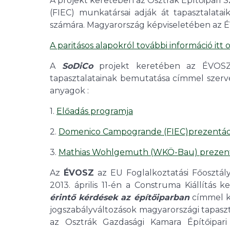
A projekt keretében az Osztrák Építőipari 
(FIEC) munkatársai adják át tapasztalata
számára. Magyarország képviseletében az 
A paritásos alapokról további információ itt 
A
SoDiCo
projekt keretében az ÉVOSZ 2
tapasztalatainak bemutatása címmel szerve
anyagok :
1.
Előadás programja
2.
Domenico Campogrande (FIEC)prezentác
3.
Mathias Wohlgemuth (WKÖ-Bau) prezent
Az
ÉVOSZ
az EU Foglalkoztatási Főosztá
2013. április 11-én a Construma Kiállítás 
érintő kérdések az építőiparban
címmel ko
jogszabályváltozások magyarországi tapaszta
az Osztrák Gazdasági Kamara Építőipari