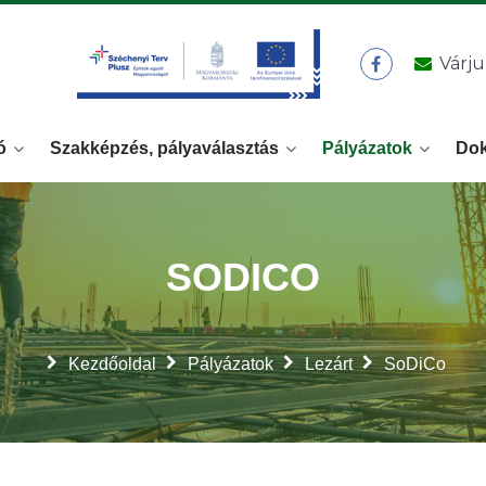
Várju
ó
Szakképzés, pályaválasztás
Pályázatok
Do
SODICO
Kezdőoldal
Pályázatok
Lezárt
SoDiCo