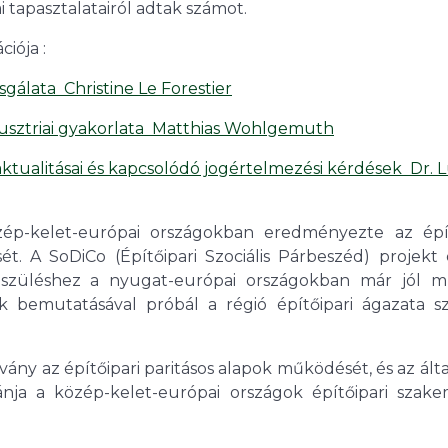
i tapasztalatairól adtak számot.
iója :
gálata  Christine Le Forestier
usztriai gyakorlata  Matthias Wohlgemuth
tualitásai és kapcsolódó jogértelmezési kérdések  Dr. 
zép-kelet-európai országokban eredményezte az épít
ét. A SoDiCo (Építőipari Szociális Párbeszéd) projekt
lkészüléshez a nyugat-európai országokban már jól 
nak bemutatásával próbál a régió építőipari ágazata s
ány az építőipari paritásos alapok működését, és az ált
ánja a közép-kelet-európai országok építőipari szake