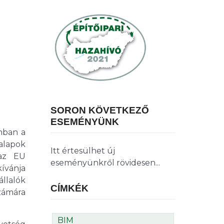
SORON KÖVETKEZŐ
ESEMÉNYÜNK
nban a
alapok
Itt értesülhet új
 az EU
eseményünkről rövidesen...
ívánja
állalók
CÍMKÉK
számára
BIM