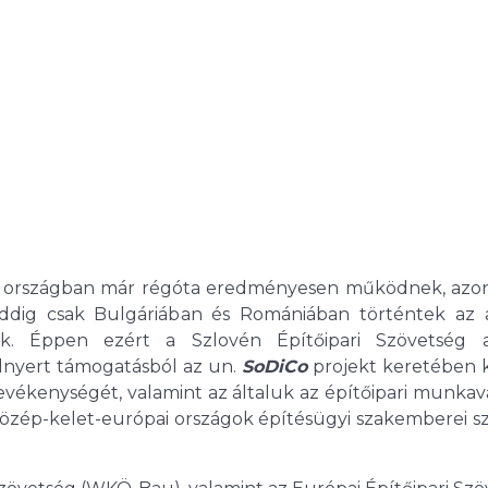
ai országban már régóta eredményesen működnek, azo
eddig csak Bulgáriában és Romániában történtek az 
ek. Éppen ezért a Szlovén Építőipari Szövetség
elnyert támogatásból az un.
SoDiCo
projekt keretében k
vékenységét, valamint az általuk az építőipari munkav
 közép-kelet-európai országok építésügyi szakemberei 