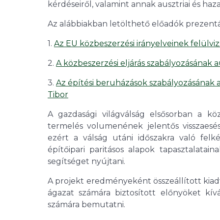
kérdéseiről, valamint annak ausztriai és haza
Az alábbiakban letölthető előadók prezentác
1.
Az EU közbeszerzési irányelveinek felülvizs
2.
A közbeszerzési eljárás szabályozásának a
3.
Az építési beruházások szabályozásának ak
Tibor
A gazdasági világválság elsősorban a kö
termelés volumenének jelentős visszaesés
ezért a válság utáni időszakra való fe
építőipari paritásos alapok tapasztalatai
segítséget nyújtani.
A projekt eredményeként összeállított kiadv
ágazat számára biztosított előnyöket kív
számára bemutatni.