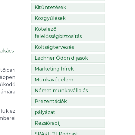
Kitüntetések
Közgyűlések
Kötelező
felelősségbiztosítás
Költségtervezés
Lukács
Lechner Ödön díjasok
Marketing hírek
őipari
 éppen
Munkavédelem
működő
Német munkavállalás
zámára
Prezentációk
aluk az
pályázat
mberei
Rezsióradíj
SPAKLI’21 Podcast