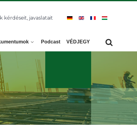
k kérdéseit, javaslatait
kumentumok
Podcast
VÉDJEGY
Keresés
KERESÉS