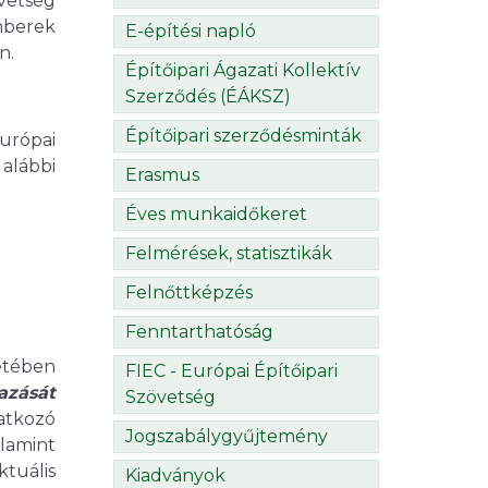
övetség
mberek
E-építési napló
n.
Építőipari Ágazati Kollektív
Szerződés (ÉÁKSZ)
Építőipari szerződésminták
urópai
 alábbi
Erasmus
Éves munkaidőkeret
Felmérések, statisztikák
Felnőttképzés
Fenntarthatóság
etében
FIEC - Európai Építőipari
azását
Szövetség
atkozó
Jogszabálygyűjtemény
alamint
tuális
Kiadványok