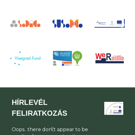
HÍRLEVÉL
FELIRATKOZÁS
Oops.. there don\'t appear to be