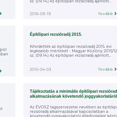
sz. (09.14.) Az építőipari rezsióradíj ajánlott...
2016-09-19
Tovább
Építőipari rezsióradíj 2015.
Kihirdették az építőipari rezsióradíj 2015. évi
jról
legkisebb mértékét - Magyar Közlöny 2015/12
-ában
sz. (09.14.) Az építőipari rezsióradíj ajánlott...
2015-04-03
Tovább
Tájékoztatás a minimális építőipari rezsiórad
alkalmazásának követendő joggyakorlatáról
Az ÉVOSZ tagszervezetei nevében az építőipa
az
rezsióradíj alkalmazásával kapcsolatban a
követendő joggyakorlatról állásfoglalást kért