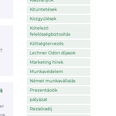
Kiadványok
Kitüntetések
Közgyűlések
Kötelező
felelősségbiztosítás
Költségtervezés
7.
Lechner Ödön díjasok
Marketing hírek
Munkavédelem
Német munkavállalás
Prezentációk
íj
pályázat
ri
Rezsióradíj
ünk