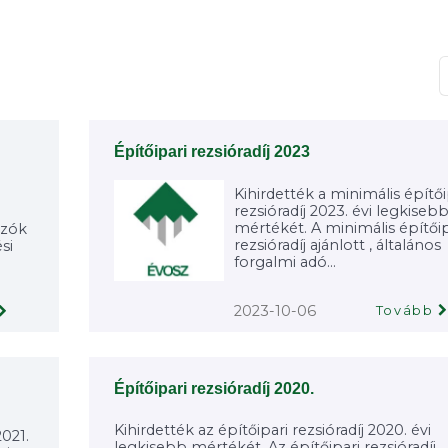
T
Építőipari rezsióradíj 2023
Kihirdették a minimális építői
rezsióradíj 2023. évi legkiseb
mértékét. A minimális építőip
ozók
rezsióradíj ajánlott , általános
si
forgalmi adó...
2023-10-06
Tovább
Építőipari rezsióradíj 2020.
Kihirdették az építőipari rezsióradíj 2020. évi
2021.
legkisebb mértékét. Az építőipari rezsióradíj