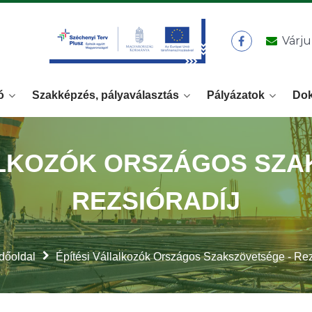
Várju
ó
Szakképzés, pályaválasztás
Pályázatok
Do
ALKOZÓK ORSZÁGOS SZA
REZSIÓRADÍJ
dőoldal
Építési Vállalkozók Országos Szakszövetsége - Rez