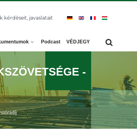
k kérdéseit, javaslatait
kumentumok
Podcast
VÉDJEGY
Keresés
KERESÉS
KSZÖVETSÉGE -
sióradíj