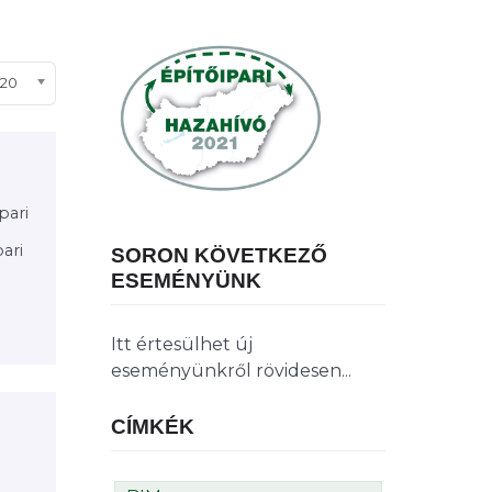
ételek #
20
pari
b
ari
SORON KÖVETKEZŐ
ESEMÉNYÜNK
Itt értesülhet új
eseményünkről rövidesen...
CÍMKÉK