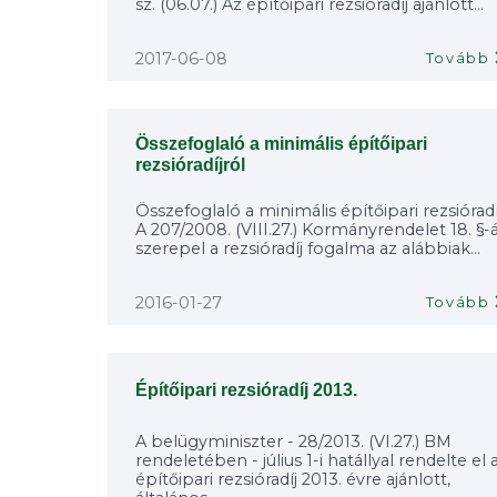
sz. (06.07.) Az építőipari rezsióradíj ajánlott...
2017-06-08
Tovább
Összefoglaló a minimális építőipari
rezsióradíjról
Összefoglaló a minimális építőipari rezsióradí
A 207/2008. (VIII.27.) Kormányrendelet 18. §
szerepel a rezsióradíj fogalma az alábbiak...
2016-01-27
Tovább
Építőipari rezsióradíj 2013.
A belügyminiszter - 28/2013. (VI.27.) BM
rendeletében - július 1-i hatállyal rendelte el 
építőipari rezsióradíj 2013. évre ajánlott,