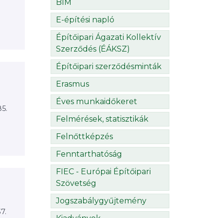
BIM
E-építési napló
Építőipari Ágazati Kollektív
Szerződés (ÉÁKSZ)
Építőipari szerződésminták
Erasmus
Éves munkaidőkeret
5.
.
Felmérések, statisztikák
Felnőttképzés
Fenntarthatóság
FIEC - Európai Építőipari
Szövetség
Jogszabálygyűjtemény
7.