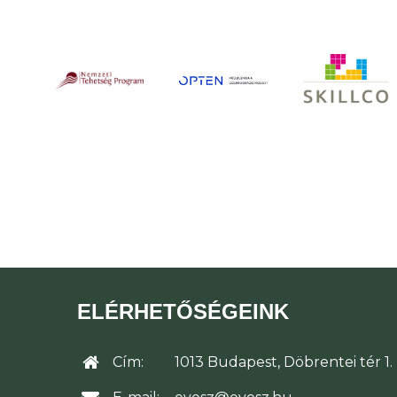
ELÉRHETŐSÉGEINK
Cím:
1013 Budapest, Döbrentei tér 1.