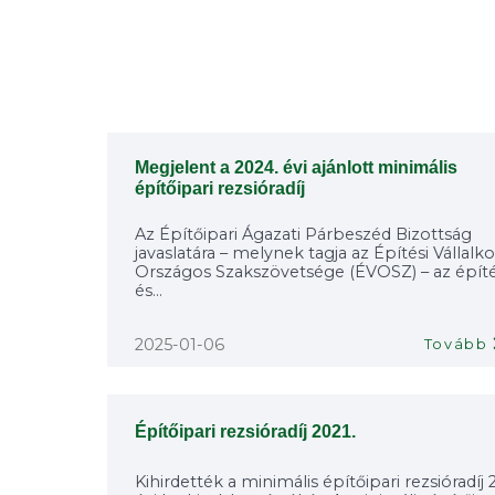
Megjelent a 2024. évi ajánlott minimális
építőipari rezsióradíj
Az Építőipari Ágazati Párbeszéd Bizottság
javaslatára – melynek tagja az Építési Vállalk
Országos Szakszövetsége (ÉVOSZ) – az építé
és...
2025-01-06
Tovább
Építőipari rezsióradíj 2021.
Kihirdették a minimális építőipari rezsióradíj 