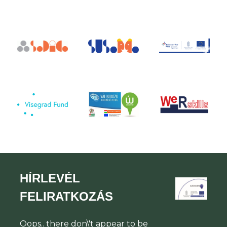
HÍRLEVÉL
FELIRATKOZÁS
Oops.. there don\'t appear to be