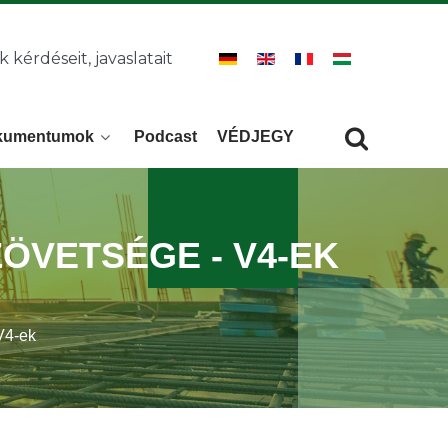
k kérdéseit, javaslatait
kumentumok
Podcast
VÉDJEGY
Keresés
KERESÉS
ÖVETSÉGE - V4-EK
V4-ek