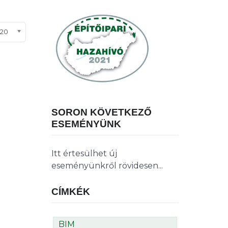
ételek #
20
SORON KÖVETKEZŐ
ESEMÉNYÜNK
Itt értesülhet új
eseményünkről rövidesen...
CÍMKÉK
BIM