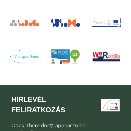
HÍRLEVÉL
FELIRATKOZÁS
Oops.. there don\'t appear to be