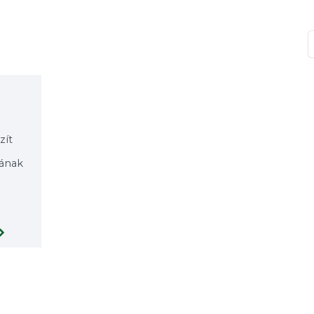
T
zít
rának