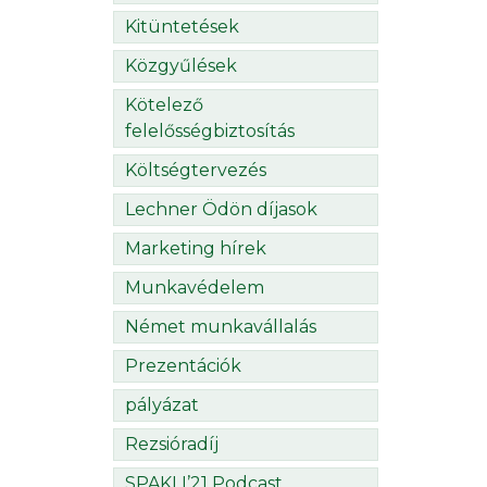
Kitüntetések
Közgyűlések
Kötelező
felelősségbiztosítás
Költségtervezés
Lechner Ödön díjasok
Marketing hírek
Munkavédelem
Német munkavállalás
Prezentációk
pályázat
Rezsióradíj
SPAKLI’21 Podcast