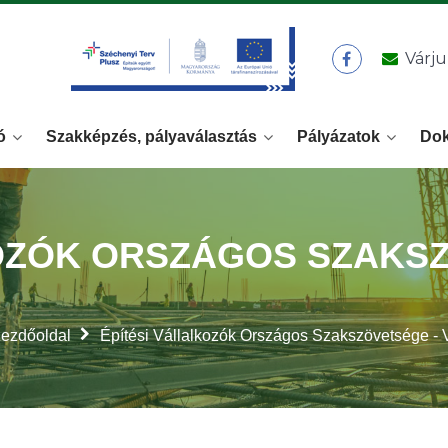
Várju
ó
Szakképzés, pályaválasztás
Pályázatok
Do
OZÓK ORSZÁGOS SZAKSZ
ezdőoldal
Építési Vállalkozók Országos Szakszövetsége - 