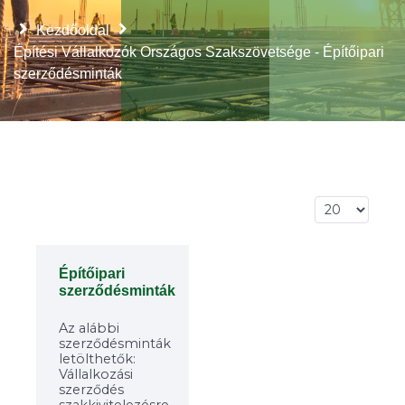
Kezdőoldal
Építési Vállalkozók Országos Szakszövetsége - Építőipari
szerződésminták
Tételek #
Építőipari
szerződésminták
Az alábbi
szerződésminták
letölthetők:
Vállalkozási
szerződés
szakkivitelezésre