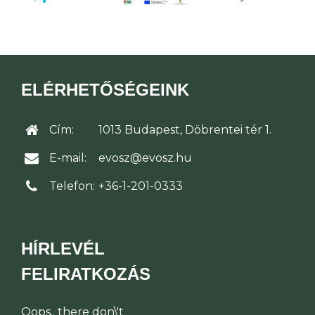
ELÉRHETŐSÉGEINK
Cím:
1013 Budapest, Döbrentei tér 1.
E-mail:
evosz@evosz.hu
Telefon:
+36-1-201-0333
HÍRLEVÉL
FELIRATKOZÁS
Oops.. there don\'t