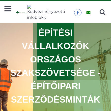
Keresés
KERESÉS
ÉPÍTÉSI
VÁLLALKOZÓK
ORSZÁGOS
SZAKSZÖVETSÉGE -
ÉPÍTŐIPARI
SZERZŐDÉSMINTÁK