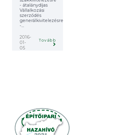
- átalánydíjas
Vállalkozási
szerződés
generálkivitelezésre
-...
2016-
Tovább
01-
05