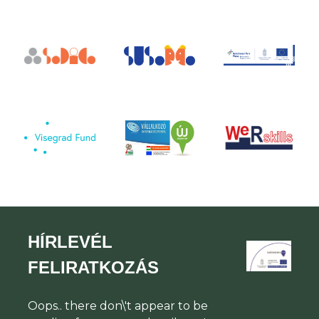
HÍRLEVÉL
FELIRATKOZÁS
Oops.. there don\'t appear to be