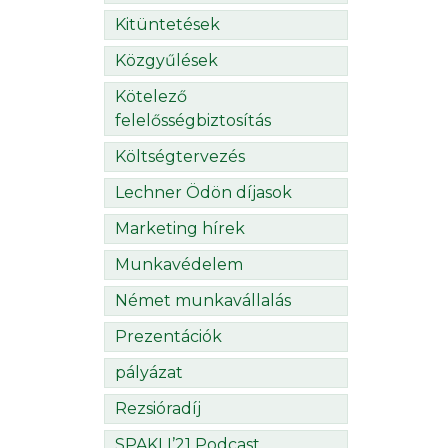
Kitüntetések
Közgyűlések
Kötelező
felelősségbiztosítás
Költségtervezés
Lechner Ödön díjasok
Marketing hírek
Munkavédelem
Német munkavállalás
Prezentációk
pályázat
Rezsióradíj
SPAKLI’21 Podcast