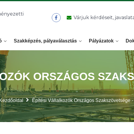
Várjuk kérdéseit, javaslata
ó
Szakképzés, pályaválasztás
Pályázatok
Do
KOZÓK ORSZÁGOS SZAKS
Kezdőoldal
Építési Vállalkozók Országos Szakszövetsége -