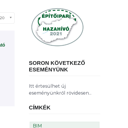
ételek #
20
ató
SORON KÖVETKEZŐ
ESEMÉNYÜNK
Itt értesülhet új
eseményünkről rövidesen...
CÍMKÉK
BIM