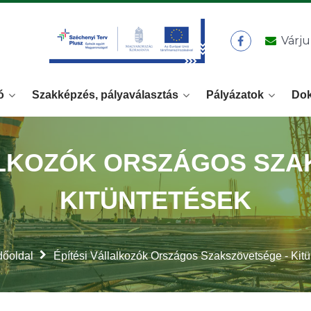
Várju
ó
Szakképzés, pályaválasztás
Pályázatok
Do
ALKOZÓK ORSZÁGOS SZA
KITÜNTETÉSEK
őoldal
Építési Vállalkozók Országos Szakszövetsége - Kitü