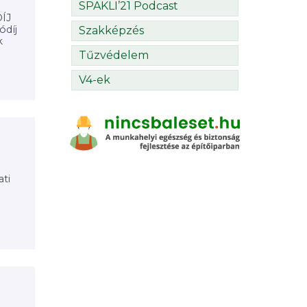
SPAKLI’21 Podcast
ÍJ
díj
Szakképzés
k
Tűzvédelem
V4-ek
ti