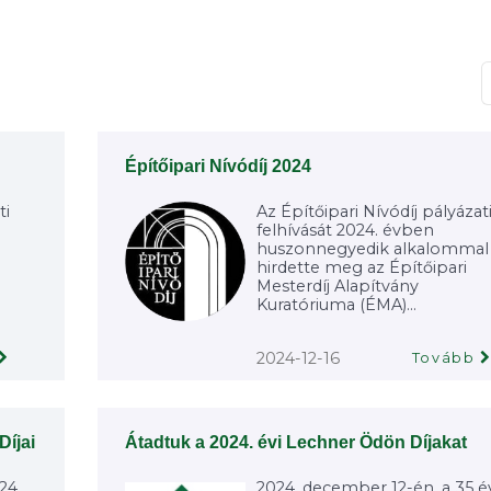
T
Építőipari Nívódíj 2024
ti
Az Építőipari Nívódíj pályázat
felhívását 2024. évben
huszonnegyedik alkalommal
hirdette meg az Építőipari
Mesterdíj Alapítvány
Kuratóriuma (ÉMA)...
2024-12-16
Tovább
Díjai
Átadtuk a 2024. évi Lechner Ödön Díjakat
24.
2024. december 12-én, a 35 é