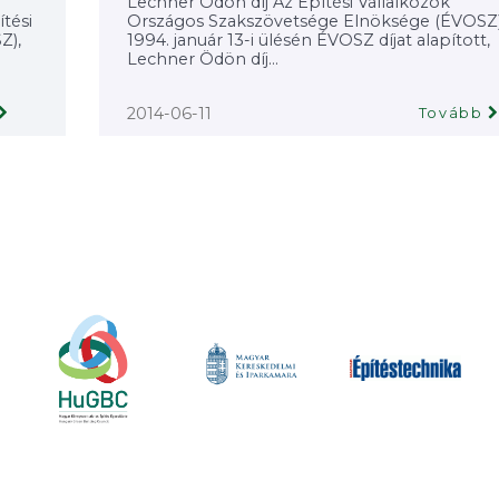
Lechner Ödön díj Az Építési Vállalkozók
ítési
Országos Szakszövetsége Elnöksége (ÉVOSZ
Z),
1994. január 13-i ülésén ÉVOSZ díjat alapított,
Lechner Ödön díj...
2014-06-11
Tovább