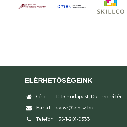
ELÉRHETŐSÉGEINK
Cím:
1013 Budapest, Döbrentei tér 1.
E-mail:
evosz@evosz.hu
Telefon:
+36-1-201-0333