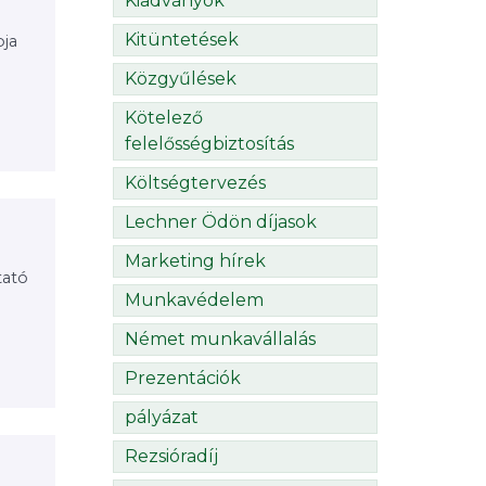
Kiadványok
Kitüntetések
pja
Közgyűlések
Kötelező
felelősségbiztosítás
Költségtervezés
Lechner Ödön díjasok
Marketing hírek
tató
Munkavédelem
Német munkavállalás
Prezentációk
pályázat
Rezsióradíj