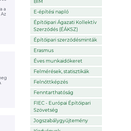
BIM
a a
E-építési napló
 Az
Építőipari Ágazati Kollektív
Szerződés (ÉÁKSZ)
Építőipari szerződésminták
Erasmus
Éves munkaidőkeret
Felmérések, statisztikák
meg
Felnőttképzés
.
Fenntarthatóság
FIEC - Európai Építőipari
Szövetség
Jogszabálygyűjtemény