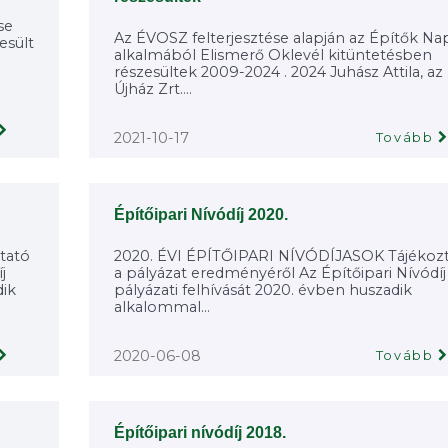
se
Az ÉVOSZ felterjesztése alapján az Építők Na
esült
alkalmából Elismerő Oklevél kitüntetésben
részesültek 2009-2024 . 2024 Juhász Attila, az
Újház Zrt....
2021-10-17
Tovább
Építőipari Nívódíj 2020.
tató
2020. ÉVI ÉPÍTŐIPARI NÍVÓDÍJASOK Tájékoz
j
a pályázat eredményéről Az Építőipari Nívódíj
dik
pályázati felhívását 2020. évben huszadik
alkalommal...
2020-06-08
Tovább
Építőipari nívódíj 2018.