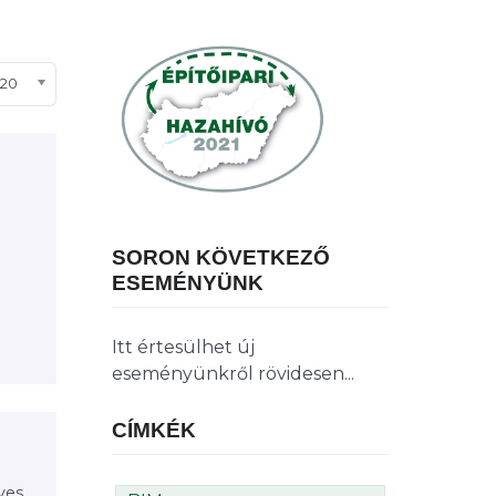
ételek #
20
i
SORON KÖVETKEZŐ
ESEMÉNYÜNK
Itt értesülhet új
eseményünkről rövidesen...
CÍMKÉK
ves