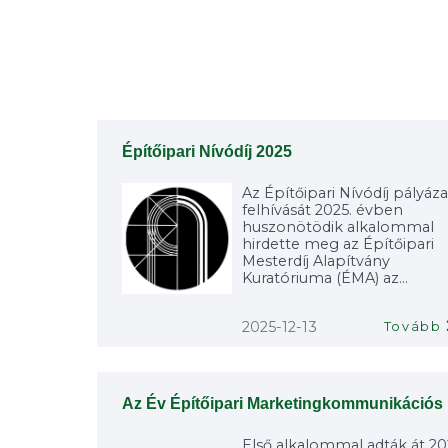
Építőipari Nívódíj 2025
Az Építőipari Nívódíj pályáza
felhívását 2025. évben
huszonötödik alkalommal
hirdette meg az Építőipari
Mesterdíj Alapítvány
Kuratóriuma (ÉMA) az...
2025-12-13
Tovább
Az Év Építőipari Marketingkommunikációs 
Első alkalommal adták át 20