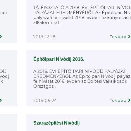
TÁJÉKOZTATÓ A 2018. ÉVI ÉPÍTŐIPARI NÍVÓD
ati
PÁLYÁZAT EREDMÉNYÉRŐL Az Építőipari Nívó
pályázati felhívását 2018. évben tizennyolcadi
alkalommal...
2018-12-18
Tovább
Építőipari Nívódíj 2016.
DÍJ
A 2016. ÉVI ÉPÍTŐIPARI NÍVÓDÍJ PÁLYÁZAT
ódíj
EREDMÉNYÉRŐL Az Építőipari Nívódíj pályáza
ik
felhívását 2016. évben az Építési Vállalkozók
Országos...
2016-05-24
Tovább
Szárazépítési Nívódíj