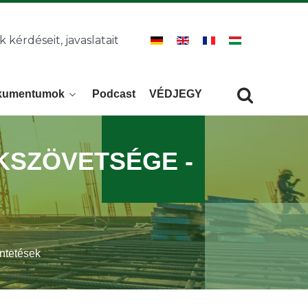
k kérdéseit, javaslatait
kumentumok
Podcast
VÉDJEGY
Keresés
KERESÉS
KSZÖVETSÉGE -
ntetések