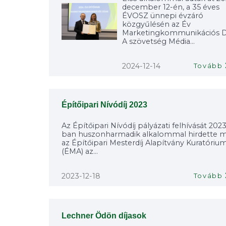
december 12-én, a 35 éves
ÉVOSZ ünnepi évzáró
közgyűlésén az Év
Marketingkommunikációs Díj
A szövetség Média...
2024-12-14
Tovább
Építőipari Nívódíj 2023
Az Építőipari Nívódíj pályázati felhívását 202
ban huszonharmadik alkalommal hirdette 
az Építőipari Mesterdíj Alapítvány Kuratóriu
(ÉMA) az...
2023-12-18
Tovább
Lechner Ödön díjasok