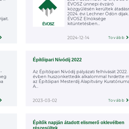
ÉVOSZ ünnepi évzáró
közgyűlésén kerültek átadásr
2024. évi Lechner Ödön díjak.
ait.
ÉVOSZ Elnöksége
kitüntetésben...
2024-12-14
Tovább
Építőipari Nívódíj 2022
3-
Az Építőipari Nívódíj pályázati felhívását 2022.
meg
évben huszonkettedik alkalommal hirdette 
ma
az Építőipari Mesterdíj Alapítvány Kuratóriuma
A...
2023-03-02
Tovább
Építők napján átadott elismerő oklevélben
részesültek