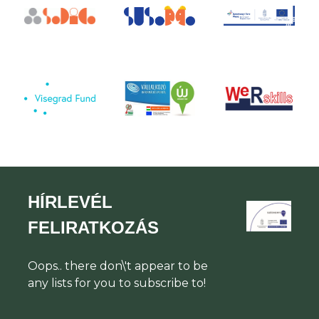
HÍRLEVÉL
FELIRATKOZÁS
Oops.. there don\'t appear to be
any lists for you to subscribe to!