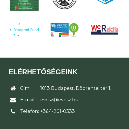
ELÉRHETŐSÉGEINK
Cím:
1013 Budapest, Döbrentei tér 1.
E-mail:
evosz@evosz.hu
Telefon:
+36-1-201-0333