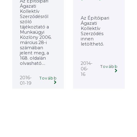
Az Építőipari
Ágazati
Kollektív
Szerződésről
Az Építőipari
szóló
Ágazati
tájékoztató a
Kollektív
Munkaügyi
Szerződés
Közlöny 2006.
innen
március 28-i
letölthető.
számában
jelent meg, a
168. oldalán
olvasható....
2014-
Tovább
06-
16
2016-
Tovább
01-19