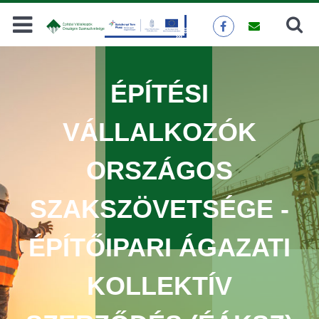
Keresés
KERESÉS
ÉPÍTÉSI
VÁLLALKOZÓK
ORSZÁGOS
SZAKSZÖVETSÉGE -
ÉPÍTŐIPARI ÁGAZATI
KOLLEKTÍV