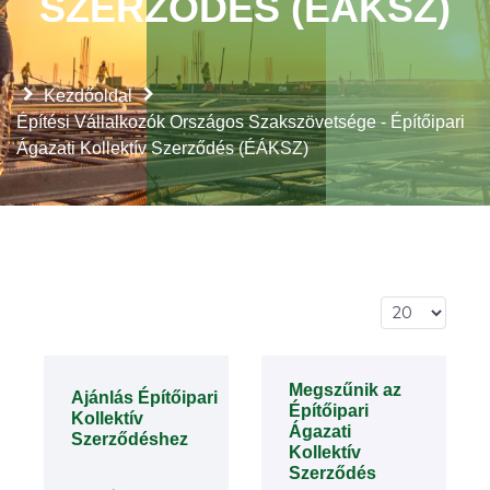
SZERZŐDÉS (ÉÁKSZ)
Kezdőoldal
Építési Vállalkozók Országos Szakszövetsége - Építőipari
Ágazati Kollektív Szerződés (ÉÁKSZ)
Tételek #
Megszűnik az
Ajánlás Építőipari
Építőipari
Kollektív
Ágazati
Szerződéshez
Kollektív
Szerződés