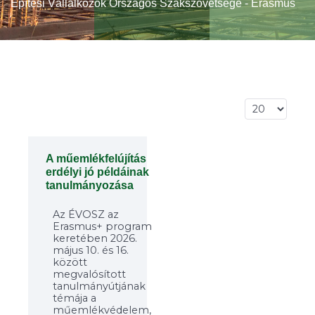
Építési Vállalkozók Országos Szakszövetsége - Erasmus
Tételek #
A műemlékfelújítás
erdélyi jó példáinak
tanulmányozása
Az ÉVOSZ az
Erasmus+ program
keretében 2026.
május 10. és 16.
között
megvalósított
tanulmányútjának
témája a
műemlékvédelem,