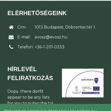
ELÉRHETŐSÉGEINK
Cím:
1013 Budapest, Döbrentei tér 1.
E-mail:
evosz@evosz.hu
Telefon:
+36-1-201-0333
HÍRLEVÉL
FELIRATKOZÁS
Oops.. there don\'t
appear to be any lists
for you to subscribe to!