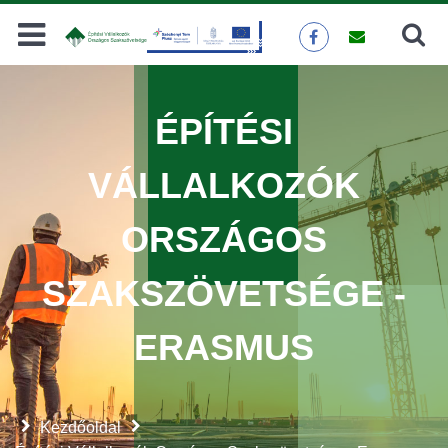
Keresés
KERESÉS
ÉPÍTÉSI
VÁLLALKOZÓK
ORSZÁGOS
SZAKSZÖVETSÉGE -
ERASMUS
Kezdőoldal