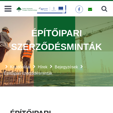
Keresés
KERESÉS
ÉPÍTŐIPARI
SZERZŐDÉSMINTÁK
Kezdőoldal
Hírek
Bejegyzések
Építőipari szerződésminták