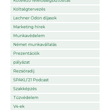
Kötelező felelősségbiztosítás
Költségtervezés
Lechner Ödön díjasok
Marketing hírek
Munkavédelem
Német munkavállalás
Prezentációk
pályázat
Rezsióradíj
SPAKLI’21 Podcast
Szakképzés
Tűzvédelem
V4-ek