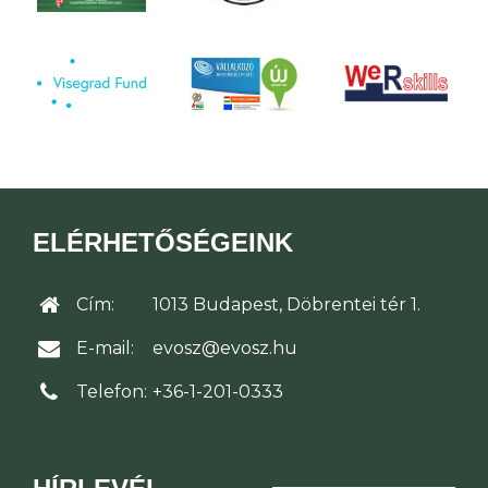
ELÉRHETŐSÉGEINK
Cím:
1013 Budapest, Döbrentei tér 1.
E-mail:
evosz@evosz.hu
Telefon:
+36-1-201-0333