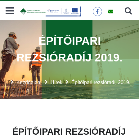
Keresés
KERESÉS
ÉPÍTŐIPARI
REZSIÓRADÍJ 2019.
Kezdőoldal
Hírek
Építőipari rezsióradíj 2019.
ÉPÍTŐIPARI REZSIÓRADÍJ