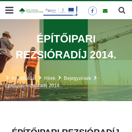
Keresés
KERESÉS
ÉPÍTŐIPARI
REZSIÓRADÍJ 2014.
Kezdőoldal
Hírek
Bejegyzések
Építőipari rezsióradíj 2014.