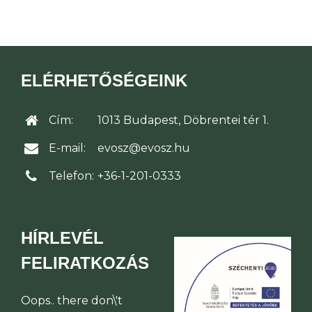
ELÉRHETŐSÉGEINK
Cím:
1013 Budapest, Döbrentei tér 1.
E-mail:
evosz@evosz.hu
Telefon:
+36-1-201-0333
HÍRLEVÉL
FELIRATKOZÁS
Oops.. there don\'t