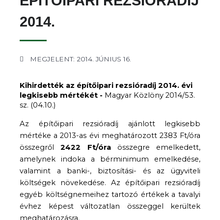
ÉPÍTŐIPARI REZSIÓRADÍJ
2014.
MEGJELENT: 2014. JÚNIUS 16.
Kihirdették az építőipari rezsióradíj 2014. évi
legkisebb mértékét -
Magyar Közlöny 2014/53.
sz. (04.10.)
Az építőipari rezsióradíj ajánlott legkisebb
mértéke a 2013-as évi meghatározott 2383 Ft/óra
összegről
2422 Ft/óra
összegre emelkedett,
amelynek indoka a bérminimum emelkedése,
valamint a banki-, biztosítási- és az ügyviteli
költségek növekedése. Az építőipari rezsióradíj
egyéb költségnemeihez tartozó értékek a tavalyi
évhez képest változatlan összeggel kerültek
meghatározásra.