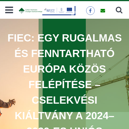
Keresés
KERESÉS
FIEC: EGY RUGALMAS
ÉS FENNTARTHATÓ
EURÓPA KÖZÖS
FELÉPÍTÉSE –
CSELEKVÉSI
KIÁLTVÁNY A 2024–