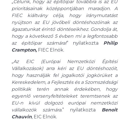
„
Célunk, hogy az építőipar továbbra is az EU
prioritásainak középpontjában maradjon. A
FIEC kiáltvány célja, hogy iránymutatást
nyújtson az EU jövőbeli döntéshozóinak az
ágazatunkat érintő döntéseikhez. Gondolja át,
hogy a következő 5 évben mi a legfontosabb
az építőipar számára!
” nyilatkozta
Philip
Crampton,
FIEC Elnök.
„
Az EIC (Európai Nemzetközi Építési
Vállalkozások) arra kéri az EU döntéshozóit,
hogy használják fel jogalkotói jogkörüket a
Kereskedelem, a Fejlesztés és a Szomszédsági
politikák terén annak érdekében, hogy
egyenlő versenyfeltételeket teremtsenek az
EU-n kívül dolgozó európai nemzetközi
vállalkozók számára.
” nyilatkozta
Benoit
Chauvin
, EIC Elnök.