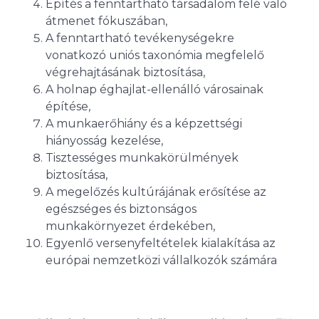
Építés a fenntartható társadalom felé való
átmenet fókuszában,
A fenntartható tevékenységekre
vonatkozó uniós taxonómia megfelelő
végrehajtásának biztosítása,
A holnap éghajlat-ellenálló városainak
építése,
A munkaerőhiány és a képzettségi
hiányosság kezelése,
Tisztességes munkakörülmények
biztosítása,
A megelőzés kultúrájának erősítése az
egészséges és biztonságos
munkakörnyezet érdekében,
Egyenlő versenyfeltételek kialakítása az
európai nemzetközi vállalkozók számára