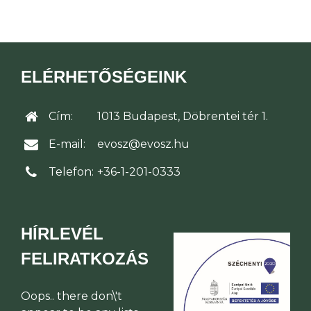
ELÉRHETŐSÉGEINK
Cím:
1013 Budapest, Döbrentei tér 1.
E-mail:
evosz@evosz.hu
Telefon:
+36-1-201-0333
HÍRLEVÉL
FELIRATKOZÁS
Oops.. there don\'t