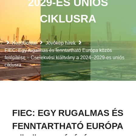
2029-ES UNIÓS
CIKLUSRA
Kezdőoldal
Jövőkép hírek
FIEC: Egy rugalmas és fenntartható Európa közös
felépítése – Cselekvési kiáltvány a 2024–2029-es uniós
ciklusra
FIEC: EGY RUGALMAS ÉS
FENNTARTHATÓ EURÓPA