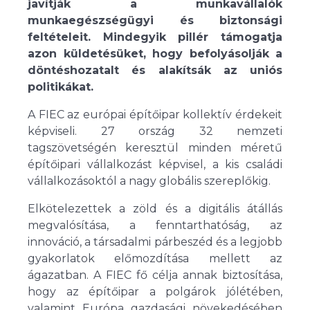
javítják a munkavállalók
munkaegészségügyi és biztonsági
feltételeit. Mindegyik pillér támogatja
azon küldetésüket, hogy befolyásolják a
döntéshozatalt és alakítsák az uniós
politikákat.
A FIEC az európai építőipar kollektív érdekeit
képviseli. 27 ország 32 nemzeti
tagszövetségén keresztül minden méretű
építőipari vállalkozást képvisel, a kis családi
vállalkozásoktól a nagy globális szereplőkig.
Elkötelezettek a zöld és a digitális átállás
megvalósítása, a fenntarthatóság, az
innováció, a társadalmi párbeszéd és a legjobb
gyakorlatok előmozdítása mellett az
ágazatban. A FIEC fő célja annak biztosítása,
hogy az építőipar a polgárok jólétében,
valamint Európa gazdasági növekedésében