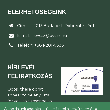
ELÉRHETŐSÉGEINK
Cím:
1013 Budapest, Döbrentei tér 1.
E-mail:
evosz@evosz.hu
Telefon:
+36-1-201-0333
HÍRLEVÉL
FELIRATKOZÁS
Oops.. there don\'t
appear to be any lists
for you to subscribe to!
Weboldalunk adatokat (sütiket) tárol a készülékén és a