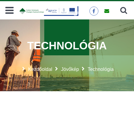
Keresés
KERESÉS
TECHNOLÓGIA
Kezdőoldal
Jövőkép
Technológia