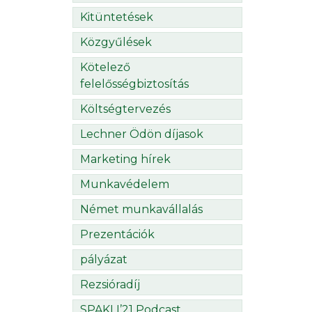
Kitüntetések
Közgyűlések
Kötelező
felelősségbiztosítás
Költségtervezés
Lechner Ödön díjasok
Marketing hírek
Munkavédelem
Német munkavállalás
Prezentációk
pályázat
Rezsióradíj
SPAKLI’21 Podcast