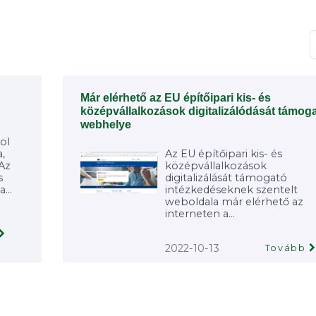
T
Már elérhető az EU építőipari kis- és
középvállalkozások digitalizálódását támog
webhelye
ol
,
Az EU építőipari kis- és
 Az
középvállalkozások
s
digitalizálását támogató
...
intézkedéseknek szentelt
weboldala már elérhető az
interneten a...
2022-10-13
Tovább