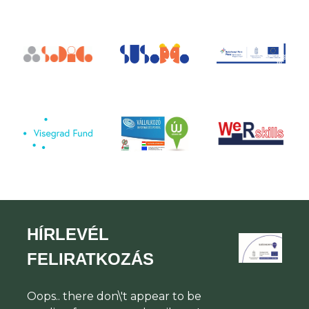
HÍRLEVÉL
FELIRATKOZÁS
Oops.. there don\'t appear to be