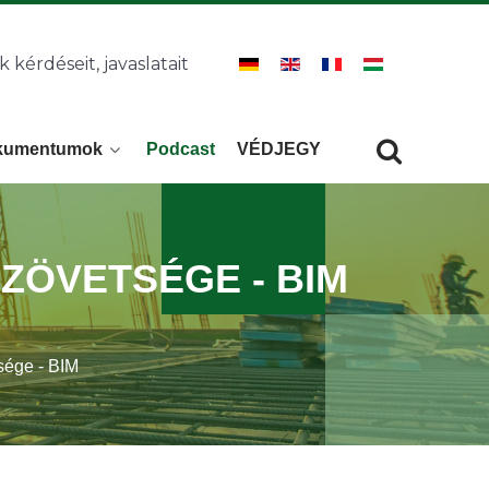
k kérdéseit, javaslatait
kumentumok
Podcast
VÉDJEGY
Keresés
KERESÉS
ZÖVETSÉGE - BIM
sége - BIM