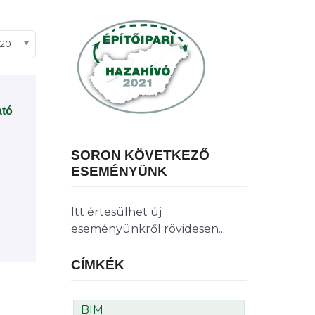
ételek #
20
ató
SORON KÖVETKEZŐ
ESEMÉNYÜNK
Itt értesülhet új
eseményünkről rövidesen...
CÍMKÉK
BIM