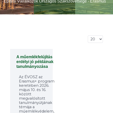
Építési Vállalkozók Országos Szakszövetsége - Erasmus
Tételek #
A műemlékfelújítás
erdélyi jó példáinak
tanulmányozása
Az ÉVOSZ az
Erasmus+ program
keretében 2026.
május 10. és 16.
között
megvalósított
tanulmányútjának
témája a
műemlékvédelem,