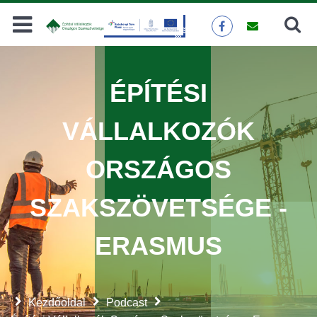
Keresés
KERESÉS
ÉPÍTÉSI
VÁLLALKOZÓK
ORSZÁGOS
SZAKSZÖVETSÉGE -
ERASMUS
Kezdőoldal
Podcast