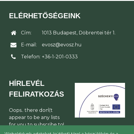
ELÉRHETŐSÉGEINK
Cím:
1013 Budapest, Döbrentei tér 1.
E-mail:
evosz@evosz.hu
Telefon:
+36-1-201-0333
HÍRLEVÉL
FELIRATKOZÁS
Oops.. there don\'t
appear to be any lists
for you to subscribe to!