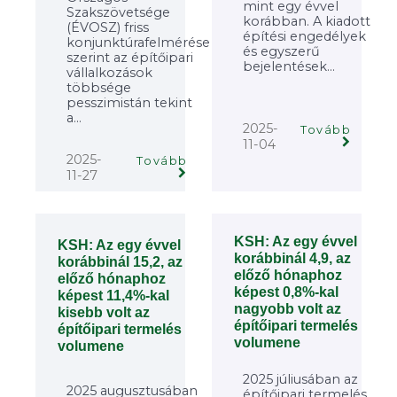
mint egy évvel
Szakszövetsége
korábban. A kiadott
(ÉVOSZ) friss
építési engedélyek
konjunktúrafelmérése
és egyszerű
szerint az építőipari
bejelentések...
vállalkozások
többsége
pesszimistán tekint
a...
2025-
Tovább
11-04
2025-
Tovább
11-27
KSH: Az egy évvel
KSH: Az egy évvel
korábbinál 4,9, az
korábbinál 15,2, az
előző hónaphoz
előző hónaphoz
képest 0,8%-kal
képest 11,4%-kal
nagyobb volt az
kisebb volt az
építőipari termelés
építőipari termelés
volumene
volumene
2025 júliusában az
2025 augusztusában
építőipari termelés