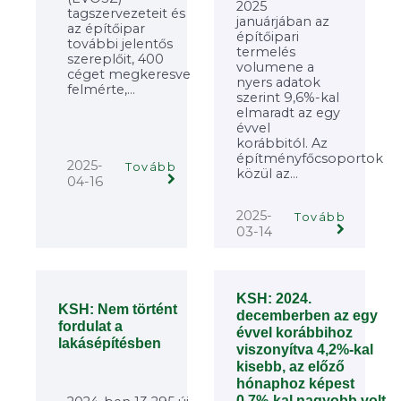
2025
tagszervezeteit és
januárjában az
az építőipar
építőipari
további jelentős
termelés
szereplőit, 400
volumene a
céget megkeresve
nyers adatok
felmérte,...
szerint 9,6%-kal
elmaradt az egy
évvel
korábbitól. Az
építményfőcsoportok
2025-
Tovább
közül az...
04-16
2025-
Tovább
03-14
KSH: 2024.
KSH: Nem történt
decemberben az egy
fordulat a
évvel korábbihoz
lakásépítésben
viszonyítva 4,2%-kal
kisebb, az előző
hónaphoz képest
0,7%-kal nagyobb volt