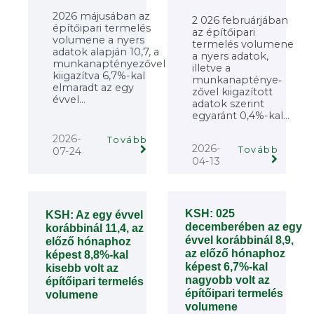
2026 májusában az
2 026 februárjában
építőipari termelés
az építőipari
volumene a nyers
termelés volumene
adatok alapján 10,7, a
a nyers adatok,
munkanaptényezővel
illetve a
kiigazítva 6,7%-kal
munkanapténye‐
elmaradt az egy
zővel kiigazított
évvel...
adatok szerint
egyaránt 0,4%-kal...
2026-
Tovább
2026-
Tovább
07-24
04-13
KSH: 025
KSH: Az egy évvel
decemberében az egy
korábbinál 11,4, az
évvel korábbinál 8,9,
előző hónaphoz
az előző hónaphoz
képest 8,8%-kal
képest 6,7%-kal
kisebb volt az
nagyobb volt az
építőipari termelés
építőipari termelés
volumene
volumene