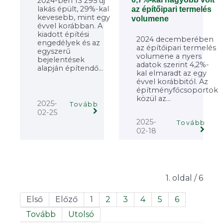
2024-ben 13 295 új
lakás épült, 29%-kal
az építőipari termelés
kevesebb, mint egy
volumene
évvel korábban. A
kiadott építési
2024 decemberében
engedélyek és az
az építőipari termelés
egyszerű
volumene a nyers
bejelentések
adatok szerint 4,2%-
alapján építendő...
kal elmaradt az egy
évvel korábbitól. Az
építményfőcsoportok
közül az...
2025-
Tovább
02-25
2025-
Tovább
02-18
1. oldal / 6
Első
Előző
1
2
3
4
5
6
Tovább
Utolsó