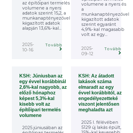
az építőipari termelés
volumene a nyers és
volumene a nyers
a
adatok szerint 15,2, a
munkanaptényezővel
munkanaptényezővel
kiigazított adatok
kiigazított adatok
szerint egyaránt
alapján 13,6%-kal...
4,9%-kal magasabb
volt az egy...
2025-
Tovább
2025-
Tovább
10-16
09-12
KSH: Júniusban az
KSH: Az átadott
egy évvel korábbinál
lakások száma
2,6%-kal nagyobb, az
elmaradt az egy
előző hónaphoz
évvel korábbitól, az
képest 5,3%-kal
engedélyezetteké
kisebb volt az
viszont jelentősen
építőipari termelés
meghaladta azt
volumene
2025 I. félévében
5129 új lakás épült,
2025 júniusában az
15%-kal kevesebb,
építőipari termelés