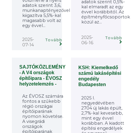
volumene a nyers
adatok szerint 0,5%-
adatok szerint 3,6,
kal elmaradt az egy
munkanaptényezővel
évvel korábbitól. Az
kiigazítva 5,5%-kal
építményfőcsoportok
magasabb volt az
közül az...
egy évvel...
2025-
Tovább
2025-
Tovább
06-16
07-14
SAJTÓKÖZLEMÉNY
KSH: Kiemelkedő
- A V4 országok
számú lakásépítési
építőipara - ÉVOSZ
engedély
helyzetelemzés -
Budapesten
Az ÉVOSZ számára
2025 I.
fontos a szűkebb
negyedévében
régió országai
2704 új lakás épült,
építőiparának
2,7%-kal kevesebb,
nyomon követése.
mint egy évvel
A visegrádi
korábban. A kiadott
országok
építési engedélyek
építőiparának