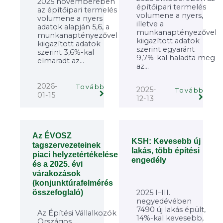
2025 novemberében
építőipari termelés
az építőipari termelés
volumene a nyers,
volumene a nyers
illetve a
adatok alapján 5,6, a
munkanaptényezővel
munkanaptényezővel
kiigazított adatok
kiigazított adatok
szerint egyaránt
szerint 3,6%-kal
9,7%-kal haladta meg
elmaradt az...
az...
2026-
Tovább
2025-
Tovább
01-15
12-13
Az ÉVOSZ
KSH: Kevesebb új
tagszervezeteinek
lakás, több építési
piaci helyzetértékelése
engedély
és a 2025. évi
várakozások
(konjunktúrafelmérés
2025 I–III.
összefoglaló)
negyedévében
7490 új lakás épült,
Az Építési Vállalkozók
14%-kal kevesebb,
Országos