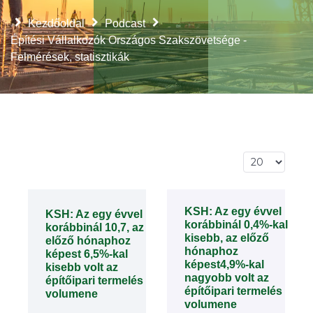
Kezdőoldal
Podcast
Építési Vállalkozók Országos Szakszövetsége -
Felmérések, statisztikák
Tételek #
KSH: Az egy évvel
KSH: Az egy évvel
korábbinál 0,4%-kal
korábbinál 10,7, az
kisebb, az előző
előző hónaphoz
hónaphoz
képest 6,5%-kal
képest4,9%-kal
kisebb volt az
nagyobb volt az
építőipari termelés
építőipari termelés
volumene
volumene