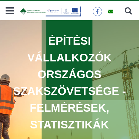
Keresés
KERESÉS
ÉPÍTÉSI
VÁLLALKOZÓK
ORSZÁGOS
SZAKSZÖVETSÉGE -
FELMÉRÉSEK,
STATISZTIKÁK