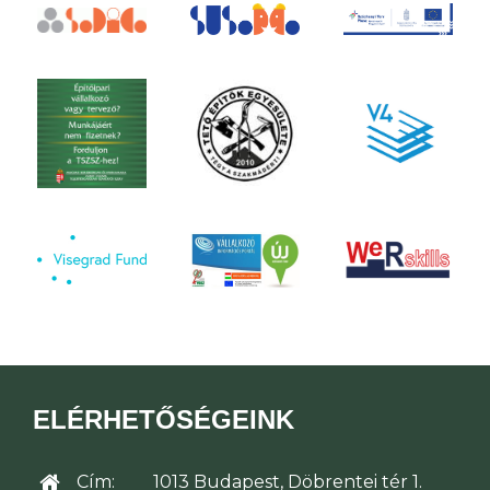
ELÉRHETŐSÉGEINK
Cím:
1013 Budapest, Döbrentei tér 1.