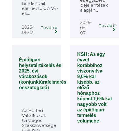
és egyszerű
tendenciáit
bejelentések
elemeztük. A V4-
alapján...
ek...
2025-
Tovább
2025-
05-
Tovább
06-13
07
KSH: Az egy
Építőipari
évvel
helyzetértékelés és
korábbihoz
2025. évi
viszonyítva
várakozások
9,6%-kal
(konjunktúrafelmérés
kisebb, az
összefoglaló)
előző
hónaphoz
képest 1,6%-kal
nagyobb volt
az építőipari
Az Építési
termelés
Vállalkozók
Országos
volumene
Szakszövetsége
(ÉVOSZ)