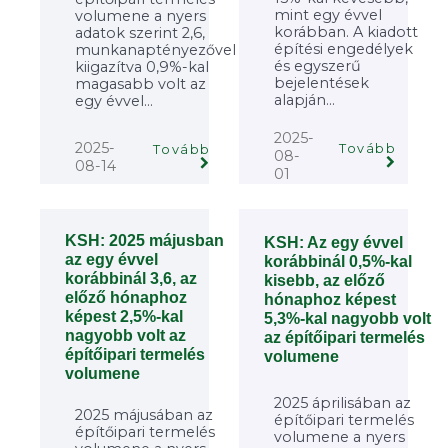
mint egy évvel
volumene a nyers
korábban. A kiadott
adatok szerint 2,6,
építési engedélyek
munkanaptényezővel
és egyszerű
kiigazítva 0,9%-kal
bejelentések
magasabb volt az
alapján...
egy évvel...
2025-
2025-
Tovább
Tovább
08-
08-14
01
KSH: 2025 májusban
KSH: Az egy évvel
az egy évvel
korábbinál 0,5%-kal
korábbinál 3,6, az
kisebb, az előző
előző hónaphoz
hónaphoz képest
képest 2,5%-kal
5,3%-kal nagyobb volt
nagyobb volt az
az építőipari termelés
építőipari termelés
volumene
volumene
2025 áprilisában az
2025 májusában az
építőipari termelés
építőipari termelés
volumene a nyers