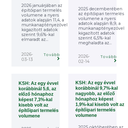
2026 januárjában az
2025 decemberében
építőipari termelés
az építőipari termelés
volumene a nyers
volumene a nyers
adatok alapján 11,4, a
adatok alapján 8,9, a
munkanaptényezővel
munkanaptényezővel
kiigazított adatok
kiigazított adatok
szerint 9,6%-kal
szerint 6,5%-kal
elmaradt az...
meghaladta az...
2026-
Tovább
2026-
Tovább
03-13
02-14
KSH: Az egy évvel
KSH: Az egy évvel
korábbinál 9,7%-kal
korábbinál 5,6, az
nagyobb, az előző
előző hónaphoz
hónaphoz képest
képest 7,3%-kal
1,9%-kal kisebb volt az
kisebb volt az
építőipari termelés
építőipari termelés
volumene
volumene
2025 októberében az