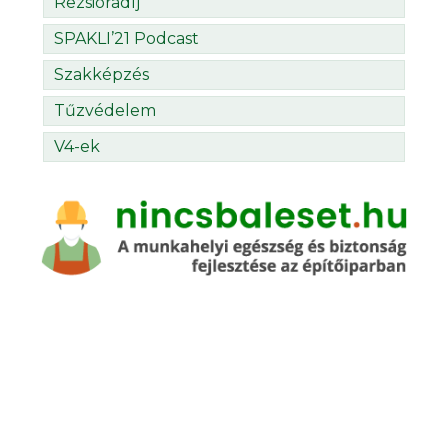
Rezsióradíj
SPAKLI’21 Podcast
Szakképzés
Tűzvédelem
V4-ek