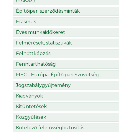
(ÉÁKSZ)
Építőipari szerződésminták
Erasmus
Éves munkaidőkeret
Felmérések, statisztikák
Felnőttképzés
Fenntarthatóság
FIEC - Európai Építőipari Szövetség
Jogszabálygyűjtemény
Kiadványok
Kitüntetések
Közgyűlések
Kötelező felelősségbiztosítás