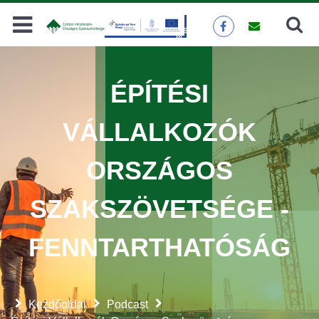
Keresés
KERESÉS
ÉPÍTÉSI
VÁLLALKOZÓK
ORSZÁGOS
SZAKSZÖVETSÉGE -
FENNTARTHATÓSÁG
Kezdőoldal
Podcast