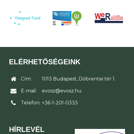
ELÉRHETŐSÉGEINK
Cím:
1013 Budapest, Döbrentei tér 1.
E-mail:
evosz@evosz.hu
Telefon:
+36-1-201-0333
HÍRLEVÉL