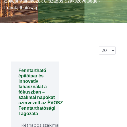
Építési Vállalkozók Országos Szakszövetsége -
Fenntarthatóság
Tételek #
Fenntartható
építőipar és
innovatív
fahasználat a
fókuszban –
szakmai napokat
szervezett az ÉVOSZ
Fenntarthatósági
Tagozata
Kétnapos szakmai