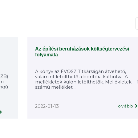
T
Az építési beruházások költségtervezési
folyamata
A könyv az ÉVOSZ Titkárságán átvehető,
SZB)
valamint letölthető a borítóra kattintva. A
án
mellékletek külön letölthetők. Mellékletek: - 1
angú
számú melléklet:...
2022-01-13
Tovább