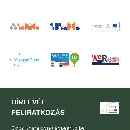
HÍRLEVÉL
FELIRATKOZÁS
Oops.. there don\'t appear to be