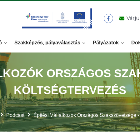
Várju
ó
Szakképzés, pályaválasztás
Pályázatok
Do
ALKOZÓK ORSZÁGOS SZA
KÖLTSÉGTERVEZÉS
Podcast
Építési Vállalkozók Országos Szakszövetsége -