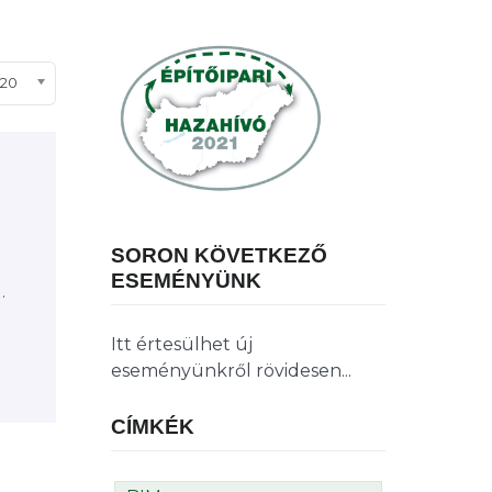
ételek #
20
SORON KÖVETKEZŐ
ESEMÉNYÜNK
.
Itt értesülhet új
eseményünkről rövidesen...
CÍMKÉK