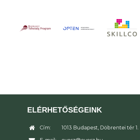
ELÉRHETŐSÉGEINK
Cím:
1013 Budapest, Döbrentei tér 1.