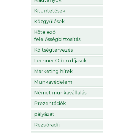
Kiadványok
Kitüntetések
Közgyűlések
Kötelező
felelősségbiztosítás
Költségtervezés
Lechner Ödön díjasok
Marketing hírek
Munkavédelem
Német munkavállalás
Prezentációk
pályázat
Rezsióradíj