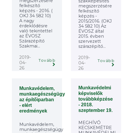
megszerzésére
szakképesítés
felkészítő
megszerzésére
képzés - 2016. (
felkészítő
OKJ 34 582 10)
képzés -
A nagy
2015/2016. (OKJ
érdeklődésre
34 582 10) Az
való tekintettel
ÉVOSZ által
az ÉVOSZ
2015. évben
Szárazépítő
szervezett
Szakmai...
szárazépítő...
2019-
2019-
Tovább
Tovább
04-
04-
26
26
Munkavédelmi
Munkavédelem,
képviselők
munkaegészségügy
továbbképzése
az építőiparban
- 2018.
- elért
szeptember 19.
eredmények
MEGHÍVÓ
Munkavédelem,
KECSKEMÉTRE
munkaegészségügy
MUNKAVÉDELMI