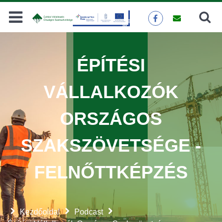
Keresés
KERESÉS
ÉPÍTÉSI
VÁLLALKOZÓK
ORSZÁGOS
SZAKSZÖVETSÉGE -
FELNŐTTKÉPZÉS
Kezdőoldal
Podcast