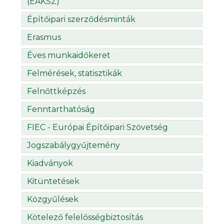
(ÉÁKSZ)
Építőipari szerződésminták
Erasmus
Éves munkaidőkeret
Felmérések, statisztikák
Felnőttképzés
Fenntarthatóság
FIEC - Európai Építőipari Szövetség
Jogszabálygyűjtemény
Kiadványok
Kitüntetések
Közgyűlések
Kötelező felelősségbiztosítás