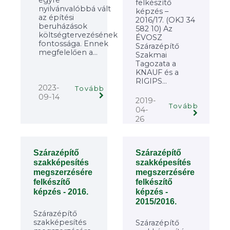
egyre
felkészítő
nyilvánvalóbbá vált
képzés –
az építési
2016/17. (OKJ 34
beruházások
582 10) Az
költségtervezésének
ÉVOSZ
fontossága. Ennek
Szárazépítő
megfelelően a...
Szakmai
Tagozata a
KNAUF és a
RIGIPS...
2023-
Tovább
09-14
2019-
Tovább
04-
26
Szárazépítő
Szárazépítő
szakképesítés
szakképesítés
megszerzésére
megszerzésére
felkészítő
felkészítő
képzés -
képzés - 2016.
2015/2016.
Szárazépítő
szakképesítés
Szárazépítő