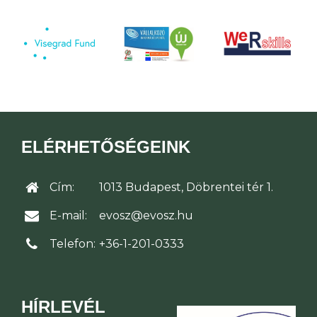
ELÉRHETŐSÉGEINK
Cím:
1013 Budapest, Döbrentei tér 1.
E-mail:
evosz@evosz.hu
Telefon:
+36-1-201-0333
HÍRLEVÉL