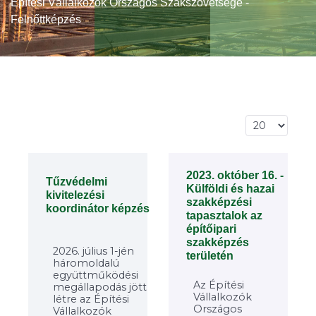
Építési Vállalkozók Országos Szakszövetsége -
Felnőttképzés
Tételek #
2023. október 16. -
Tűzvédelmi
Külföldi és hazai
kivitelezési
szakképzési
koordinátor képzés
tapasztalok az
építőipari
szakképzés
2026. július 1-jén
területén
háromoldalú
együttműködési
Az Építési
megállapodás jött
Vállalkozók
létre az Építési
Országos
Vállalkozók