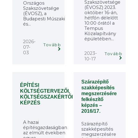
Szakszövetsége
Országos
(ÉVOSZ) 2023.
Szakszövetsége
október 16-án,
(ÉVOSZ), a
hétfőn délelőtt
Budapesti Műszaki
10:00 órától a
és...
Tempus
Közalapítvány
épületében...
2026-
Tovább
07-
03
2023-
Tovább
10-17
Szárazépítő
ÉPÍTÉSI
szakképesítés
KÖLTSÉGTERVEZŐI,
megszerzésére
KÖLTSÉGSZAKÉRTŐI
felkészítő
KÉPZÉS
képzés –
2016/17.
A hazai
Szárazépítő
építésgazdaságban
szakképesítés
az elmúlt években
megszerzésére