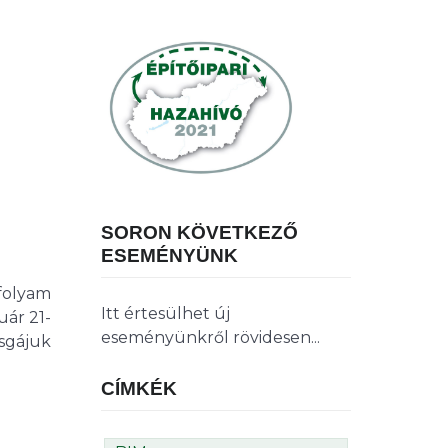
SORON KÖVETKEZŐ
ESEMÉNYÜNK
folyam
Itt értesülhet új
uár 21-
eseményünkről rövidesen...
sgájuk
CÍMKÉK