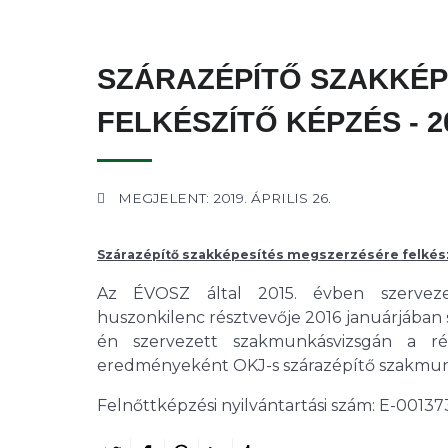
SZÁRAZÉPÍTŐ SZAKKÉP
FELKÉSZÍTŐ KÉPZÉS - 20
MEGJELENT: 2019. ÁPRILIS 26.
Szárazépítő szakképesítés megszerzésére felkészít
Az ÉVOSZ által 2015. évben szervezet
huszonkilenc résztvevője 2016 januárjában s
én szervezett szakmunkásvizsgán a rész
eredményeként OKJ-s szárazépítő szakmunk
Felnőttképzési nyilvántartási szám: E-0013