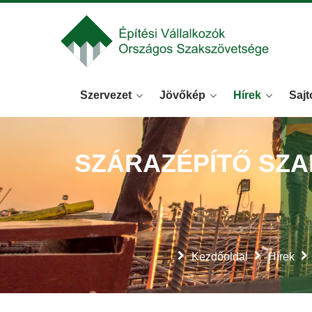
Szervezet
Jövőkép
Hírek
Sajt
SZÁRAZÉPÍTŐ SZA
Kezdőoldal
Hírek