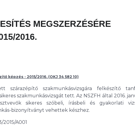
ESÍTÉS MEGSZERZÉSÉRE
15/2016.
ő képzés - 2015/2016. (OKJ 34 582 10)
t szárazépítő szakmunkásvizsgára felkészítő tan
ikeres szakmunkásvizsgát tett. Az NSZFH által 2016. jan
tvevők sikeres szóbeli, írásbeli és gyakorlati viz
ás-bizonyítványt vehettek készhez.
73/2015/A001