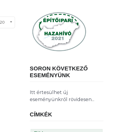
ételek #
20
SORON KÖVETKEZŐ
ESEMÉNYÜNK
Itt értesülhet új
eseményünkről rövidesen...
CÍMKÉK