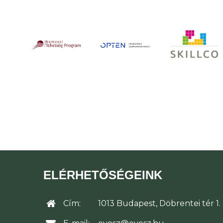
ELÉRHETŐSÉGEINK
Cím:
1013 Budapest, Döbrentei tér 1.