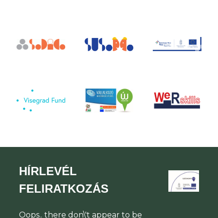
HÍRLEVÉL
FELIRATKOZÁS
Oops.. there don\'t appear to be