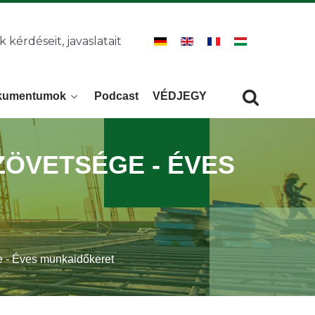
k kérdéseit, javaslatait
kumentumok
Podcast
VÉDJEGY
Keresés
KERESÉS
ÖVETSÉGE - ÉVES
e - Éves munkaidőkeret