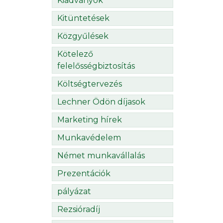
Kiadványok
Kitüntetések
Közgyűlések
Kötelező
felelősségbiztosítás
Költségtervezés
Lechner Ödön díjasok
Marketing hírek
Munkavédelem
Német munkavállalás
Prezentációk
pályázat
Rezsióradíj