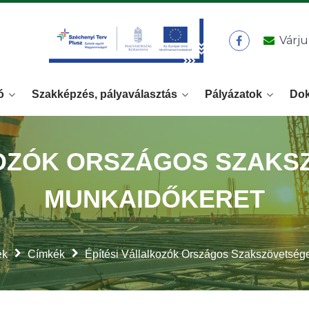
Várju
ó
Szakképzés, pályaválasztás
Pályázatok
Do
KOZÓK ORSZÁGOS SZAKSZ
MUNKAIDŐKERET
ek
Címkék
Építési Vállalkozók Országos Szakszövetség