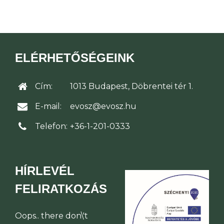
ELÉRHETŐSÉGEINK
Cím:
1013 Budapest, Döbrentei tér 1.
E-mail:
evosz@evosz.hu
Telefon:
+36-1-201-0333
HÍRLEVÉL
FELIRATKOZÁS
Oops.. there don\'t