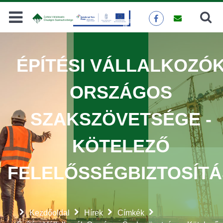
Keresés
KERESÉS
ÉPÍTÉSI VÁLLALKOZÓ
ORSZÁGOS
SZAKSZÖVETSÉGE -
KÖTELEZŐ
FELELŐSSÉGBIZTOSÍTÁ
Kezdőoldal
Hírek
Címkék