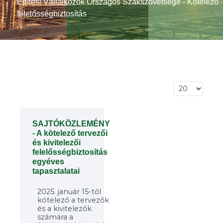
Építési Vállalkozók Országos Szakszövetsége - Kötelező
felelősségbiztosítás
Tételek #
SAJTÓKÖZLEMÉNY
- A kötelező tervezői
és kivitelezői
felelősségbiztosítás
egyéves
tapasztalatai
2025. január 15-től
kötelező a tervezők
és a kivitelezők
számára a