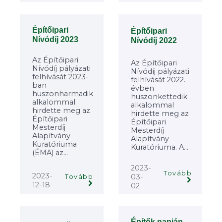
Építőipari
Építőipari
Nívódíj 2023
Nívódíj 2022
Az Építőipari
Az Építőipari
Nívódíj pályázati
Nívódíj pályázati
felhívását 2023-
felhívását 2022.
ban
évben
huszonharmadik
huszonkettedik
alkalommal
alkalommal
hirdette meg az
hirdette meg az
Építőipari
Építőipari
Mesterdíj
Mesterdíj
Alapítvány
Alapítvány
Kuratóriuma
Kuratóriuma. A...
(ÉMA) az...
2023-
Tovább
2023-
03-
Tovább
12-18
02
Építők napján