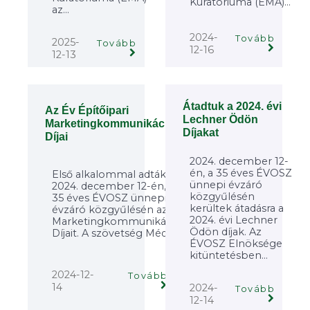
Kuratóriuma (ÉMA)...
az...
2024-
Tovább
2025-
Tovább
12-16
12-13
Átadtuk a 2024. évi
Az Év Építőipari
Lechner Ödön
Marketingkommunikációs
Díjakat
Díjai
2024. december 12-
én, a 35 éves ÉVOSZ
Első alkalommal adták át
ünnepi évzáró
2024. december 12-én, a
közgyűlésén
35 éves ÉVOSZ ünnepi
kerültek átadásra a
évzáró közgyűlésén az Év
2024. évi Lechner
Marketingkommunikációs
Ödön díjak. Az
Díjait. A szövetség Média...
ÉVOSZ Elnöksége
kitüntetésben...
2024-12-
Tovább
14
2024-
Tovább
12-14