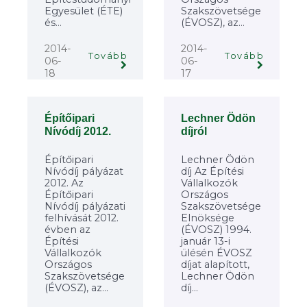
Egyesület (ÉTE)
Szakszövetsége
és...
(ÉVOSZ), az...
2014-
2014-
Tovább
Tovább
06-
06-
18
17
Építőipari
Lechner Ödön
Nívódíj 2012.
díjról
Építőipari
Lechner Ödön
Nívódíj pályázat
díj Az Építési
2012. Az
Vállalkozók
Építőipari
Országos
Nívódíj pályázati
Szakszövetsége
felhívását 2012.
Elnöksége
évben az
(ÉVOSZ) 1994.
Építési
január 13-i
Vállalkozók
ülésén ÉVOSZ
Országos
díjat alapított,
Szakszövetsége
Lechner Ödön
(ÉVOSZ), az...
díj...