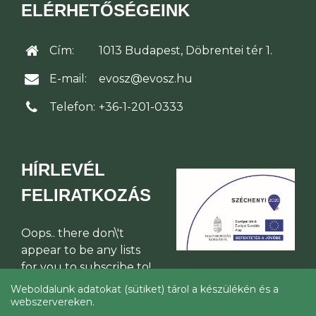
ELÉRHETŐSÉGEINK
Cím:
1013 Budapest, Döbrentei tér 1.
E-mail:
evosz@evosz.hu
Telefon:
+36-1-201-0333
HÍRLEVÉL
FELIRATKOZÁS
Oops.. there don\'t
appear to be any lists
for you to subscribe to!
Weboldalunk adatokat (sütiket) tárol a készülékén és a
webszervereken.