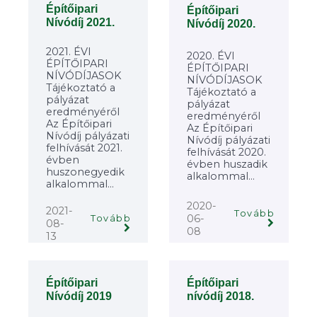
Építőipari
Építőipari
Nívódíj 2021.
Nívódíj 2020.
2021. ÉVI
2020. ÉVI
ÉPÍTŐIPARI
ÉPÍTŐIPARI
NÍVÓDÍJASOK
NÍVÓDÍJASOK
Tájékoztató a
Tájékoztató a
pályázat
pályázat
eredményéről
eredményéről
Az Építőipari
Az Építőipari
Nívódíj pályázati
Nívódíj pályázati
felhívását 2021.
felhívását 2020.
évben
évben huszadik
huszonegyedik
alkalommal...
alkalommal...
2020-
2021-
Tovább
06-
Tovább
08-
08
13
Építőipari
Építőipari
Nívódíj 2019
nívódíj 2018.