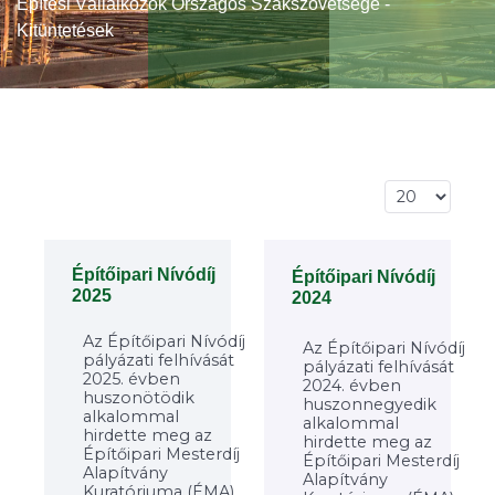
Építési Vállalkozók Országos Szakszövetsége -
Kitüntetések
Tételek #
Építőipari Nívódíj
Építőipari Nívódíj
2025
2024
Az Építőipari Nívódíj
Az Építőipari Nívódíj
pályázati felhívását
pályázati felhívását
2025. évben
2024. évben
huszonötödik
huszonnegyedik
alkalommal
alkalommal
hirdette meg az
hirdette meg az
Építőipari Mesterdíj
Építőipari Mesterdíj
Alapítvány
Alapítvány
Kuratóriuma (ÉMA)