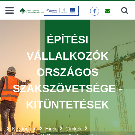
Keresés
KERESÉS
ÉPÍTÉSI
VÁLLALKOZÓK
ORSZÁGOS
SZAKSZÖVETSÉGE -
KITÜNTETÉSEK
Kezdőoldal
Hírek
Címkék