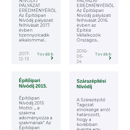
NÍVÓDÍJ
PÁLYÁZAT
PÁLYÁZAT
EREDMÉNYÉRŐL
EREDMÉNYÉRŐL
Az Építőipari
Az Építőipari
Nívódíj pályázati
Nívódíj pályázati
felhívását 2016.
felhívását 2017.
évben az
évben
Építési
tizennyolcadik
Vállalkozók
alkalommal...
Országos...
2016-
2017-
Tovább
Tovább
05-
12-13
24
Építőipari
Szárazépítési
Nívódíj 2015.
Nívódíj
Építőipari
A Szárazépítő
Nívódíj 2015
Tagozat
Mottó: „ a
elnöksége arról
szakma
határozott,
adományozza a
hogy a
szakmának” Az
korábban
Építőipari
évente egy