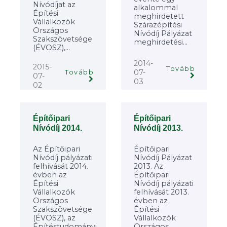
Nívódíjat az
alkalommal
Építési
meghirdetett
Vállalkozók
Szárazépítési
Országos
Nívódíj Pályázat
Szakszövetsége
meghirdetési...
(ÉVOSZ),...
2014-
2015-
Tovább
07-
Tovább
07-
03
02
Építőipari
Építőipari
Nívódíj 2014.
Nívódíj 2013.
Az Építőipari
Építőipari
Nívódíj pályázati
Nívódíj Pályázat
felhívását 2014.
2013. Az
évben az
Építőipari
Építési
Nívódíj pályázati
Vállalkozók
felhívását 2013.
Országos
évben az
Szakszövetsége
Építési
(ÉVOSZ), az
Vállalkozók
Építéstudományi
Országos