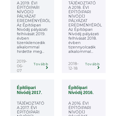
A 2019. ÉVI
TÁJÉKOZTATÓ
ÉPÍTŐIPARI
A 2018. ÉVI
NÍVÓDÍJ
ÉPÍTŐIPARI
PÁLYÁZAT
NÍVÓDÍJ
EREDMÉNYÉRŐL
PÁLYÁZAT
Az Építőipari
EREDMÉNYÉRŐL
Nívódíj pályázati
Az Építőipari
felhívását 2019.
Nívódíj pályázati
évben
felhívását 2018.
tizenkilencedik
évben
alkalommal
tizennyolcadik
hirdette meg...
alkalommal...
2019-
2018-
Tovább
Tovább
06-
12-18
07
Építőipari
Építőipari
Nívódíj 2017.
Nívódíj 2016.
TÁJÉKOZTATÓ
A 2016. ÉVI
A 2017. ÉVI
ÉPÍTŐIPARI
ÉPÍTŐIPARI
NÍVÓDÍJ