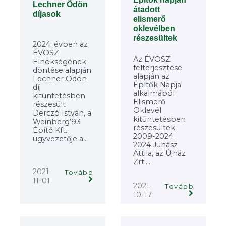
Lechner Ödön
átadott
díjasok
elismerő
oklevélben
részesültek
2024. évben az
ÉVOSZ
Az ÉVOSZ
Elnökségének
felterjesztése
döntése alapján
alapján az
Lechner Ödön
Építők Napja
díj
alkalmából
kitüntetésben
Elismerő
részesült
Oklevél
Derczó István, a
kitüntetésben
Weinberg’93
részesültek
Építő Kft.
2009-2024 .
ügyvezetője a...
2024 Juhász
Attila, az Újház
Zrt....
2021-
Tovább
11-01
2021-
Tovább
10-17