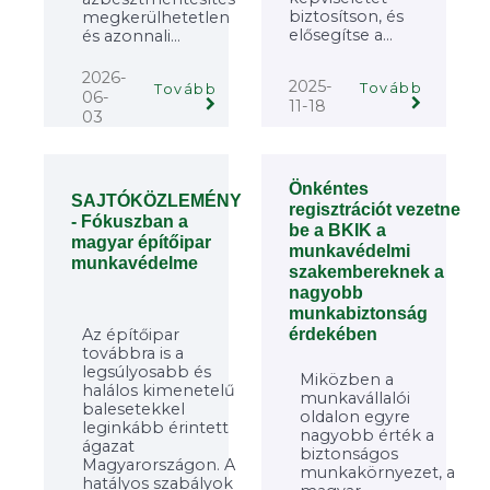
biztosítson, és
megkerülhetetlen
elősegítse a...
és azonnali...
2026-
2025-
Tovább
Tovább
06-
11-18
03
Önkéntes
SAJTÓKÖZLEMÉNY
regisztrációt vezetne
- Fókuszban a
be a BKIK a
magyar építőipar
munkavédelmi
munkavédelme
szakembereknek a
nagyobb
munkabiztonság
Az építőipar
érdekében
továbbra is a
legsúlyosabb és
Miközben a
halálos kimenetelű
munkavállalói
balesetekkel
oldalon egyre
leginkább érintett
nagyobb érték a
ágazat
biztonságos
Magyarországon. A
munkakörnyezet, a
hatályos szabályok