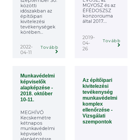
ÉVOSZ, az
szeptember 30.
MGYOSZ és az
közötti
ÉFÉDOSZSZ
időszakban az
konzorciuma
építőipari
által 2017....
kivitelezési
tevékenységek
körében...
2019-
Tovább
04-
2022-
Tovább
26
04-11
Munkavédelmi
Az építőipari
képviselők
kivitelezési
alapképzése -
tevékenység
2018. október
munkavédelmi
10-11.
komplex
ellenőrzése -
MEGHÍVÓ
Vizsgálati
Kecskemétre
szempontok
kétnapos
munkavédelmi
képviselő
alapképzésre