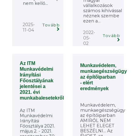
magyar
nem kellő...
vállalkozások
számos kihívással
néznek szembe
ezen a...
2025-
Tovább
11-04
2022-
Tovább
05-
02
Az ITM
Munkavédelem,
Munkavédelmi
munkaegészségügy
Irányítási
az építőiparban
Főosztályának
- elért
jelentései a
eredmények
2021. évi
munkabalesetekről
Munkavédelem,
munkaegészségügy
Az ITM
az építőiparban
Munkavédelmi
AMIRŐL NEM
Irányítási
LEHET ELEGET
Főosztálya 2021.
BESZÉLNI... Az
május 2. - 2021.