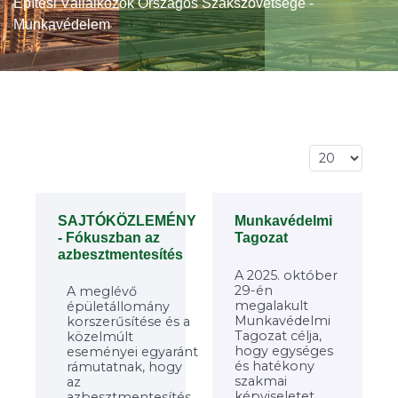
Építési Vállalkozók Országos Szakszövetsége -
Munkavédelem
Tételek #
SAJTÓKÖZLEMÉNY
Munkavédelmi
- Fókuszban az
Tagozat
azbesztmentesítés
A 2025. október
29-én
A meglévő
megalakult
épületállomány
Munkavédelmi
korszerűsítése és a
Tagozat célja,
közelmúlt
hogy egységes
eseményei egyaránt
és hatékony
rámutatnak, hogy
szakmai
az
képviseletet
azbesztmentesítés