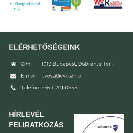
ELÉRHETŐSÉGEINK
Cím:
1013 Budapest, Döbrentei tér 1.
E-mail:
evosz@evosz.hu
Telefon:
+36-1-201-0333
HÍRLEVÉL
FELIRATKOZÁS