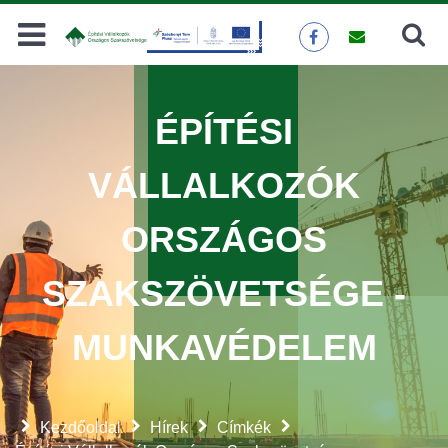
Keresés
KERESÉS
ÉPÍTÉSI
VÁLLALKOZÓK
ORSZÁGOS
SZAKSZÖVETSÉGE -
MUNKAVÉDELEM
Kezdőoldal
Hírek
Címkék