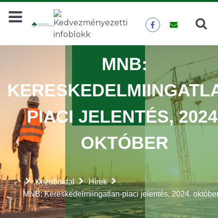
Keresés
KERESÉS
MNB:
KERESKEDELMIINGATL
PIACI JELENTÉS, 2024
OKTÓBER
Kezdőoldal
Hírek
MNB: Kereskedelmiingatlan-piaci jelentés, 2024. októbe