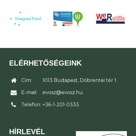
ELÉRHETŐSÉGEINK
Cím:
1013 Budapest, Döbrentei tér 1.
E-mail:
evosz@evosz.hu
Telefon:
+36-1-201-0333
HÍRLEVÉL