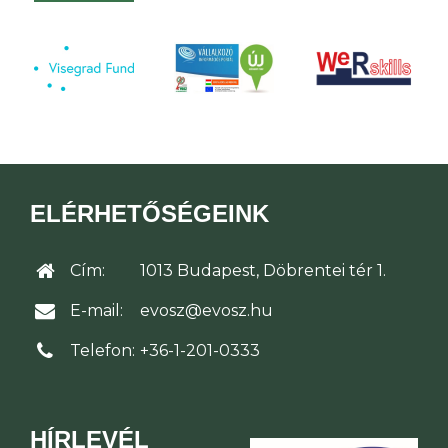
ELÉRHETŐSÉGEINK
Cím:
1013 Budapest, Döbrentei tér 1.
E-mail:
evosz@evosz.hu
Telefon:
+36-1-201-0333
HÍRLEVÉL