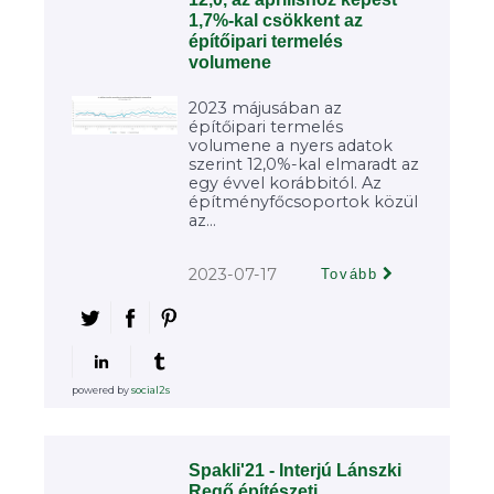
1,7%-kal csökkent az
építőipari termelés
volumene
2023 májusában az
építőipari termelés
volumene a nyers adatok
szerint 12,0%-kal elmaradt az
egy évvel korábbitól. Az
építményfőcsoportok közül
az...
2023-07-17
Tovább
powered by
social2s
Spakli'21 - Interjú Lánszki
Regő építészeti