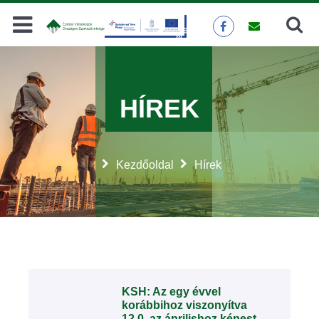
Keresés
KERESÉS
HÍREK
Kezdőoldal
Hírek
KSH: Az egy évvel
korábbihoz viszonyítva
12,0, az áprilishoz képest