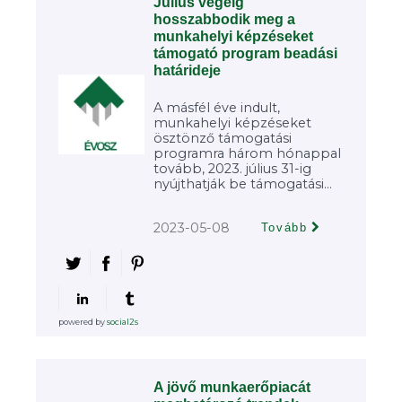
Július végéig
hosszabbodik meg a
munkahelyi képzéseket
támogató program beadási
határideje
A másfél éve indult,
munkahelyi képzéseket
ösztönző támogatási
programra három hónappal
tovább, 2023. július 31-ig
nyújthatják be támogatási...
2023-05-08
Tovább
powered by
social2s
A jövő munkaerőpiacát