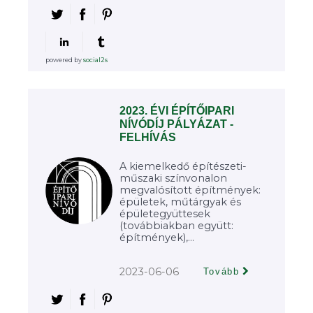
powered by
social2s
2023. ÉVI ÉPÍTŐIPARI
NÍVÓDÍJ PÁLYÁZAT -
FELHÍVÁS
A kiemelkedő építészeti-
műszaki színvonalon
megvalósított építmények:
épületek, műtárgyak és
épületegyüttesek
(továbbiakban együtt:
építmények),...
2023-06-06
Tovább