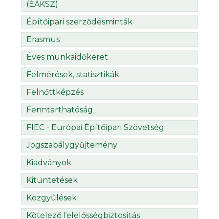
(ÉÁKSZ)
Építőipari szerződésminták
Erasmus
Éves munkaidőkeret
Felmérések, statisztikák
Felnőttképzés
Fenntarthatóság
FIEC - Európai Építőipari Szövetség
Jogszabálygyűjtemény
Kiadványok
Kitüntetések
Közgyűlések
Kötelező felelősségbiztosítás