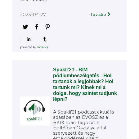
2023-04-27
Tovább
powered by
social2s
Spakli'21 - BIM
pódiumbeszélgetés - Hol
tartanak a legjobbak? Hol
tartunk mi? Kinek mi a
dolga, hogy szintet tudjunk
lépni?
A Spakli'21 podcast aktuális
adásában az ÉVOSZ és a
BKIK Ipari Tagozat II.
Építőipari Osztálya által
szervezett és nagy
érdeklődéssel kísért...