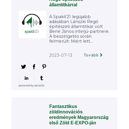
államtitkárral
A Spakli’21 legújabb
adásában Lánszki Regő
építészeti államtitkár volt
Bene János interjú-partnere.
A beszélgetés során
felmerült: Miért lett...
2023-07-13
Tovább
powered by
social2s
Fantasztikus
zöldinnovációs
eredmények Magyarország
első Zöld E-EXPO-ján