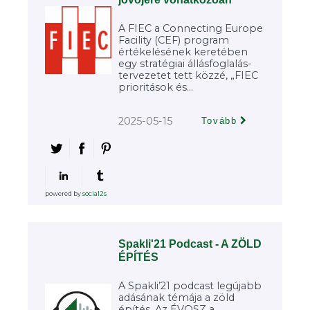
A FIEC a Connecting Europe
Facility (CEF) program
értékelésének keretében
egy stratégiai állásfoglalás-
tervezetet tett közzé, „FIEC
prioritások és...
2025-05-15
Tovább
powered by
social2s
Spakli'21 Podcast - A ZÖLD
ÉPÍTÉS
A Spakli’21 podcast legújabb
adásának témája a zöld
építés. Az ÉVOSZ a