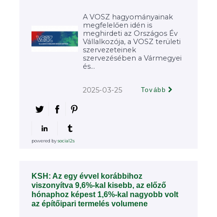
A VOSZ hagyományainak
megfelelően idén is
meghirdeti az Országos Év
Vállalkozója, a VOSZ területi
szervezeteinek
szervezésében a Vármegyei
és...
2025-03-25
Tovább
powered by
social2s
KSH: Az egy évvel korábbihoz
viszonyítva 9,6%-kal kisebb, az előző
hónaphoz képest 1,6%-kal nagyobb volt
az építőipari termelés volumene