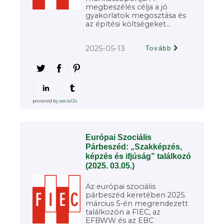
megbeszélés célja a jó
gyakorlatok megosztása és
az építési költségeket...
2025-05-13
Tovább
powered by
social2s
Európai Szociális
Párbeszéd: „Szakképzés,
képzés és ifjúság” találkozó
(2025. 03.05.)
Az európai szociális
párbeszéd keretében 2025.
március 5-én megrendezett
találkozón a FIEC, az
EFBWW és az EBC