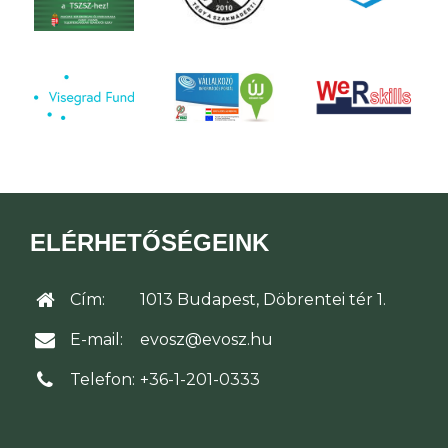
ELÉRHETŐSÉGEINK
Cím:
1013 Budapest, Döbrentei tér 1.
E-mail:
evosz@evosz.hu
Telefon:
+36-1-201-0333