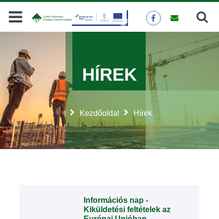
Keresés
KERESÉS
HÍREK
Kezdőoldal
Hírek
Információs nap -
Kiküldetési feltételek az
Európai Unióban,