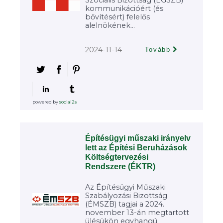
Szociális Bizottság (EGSZB)
kommunikációért (és
bővítésért) felelős
alelnökének...
2024-11-14
Tovább
powered by
social2s
Építésügyi műszaki irányelv
lett az Építési Beruházások
Költségtervezési
Rendszere (ÉKTR)
Az Építésügyi Műszaki
Szabályozási Bizottság
(ÉMSZB) tagjai a 2024.
november 13-án megtartott
ülésükön egyhangú