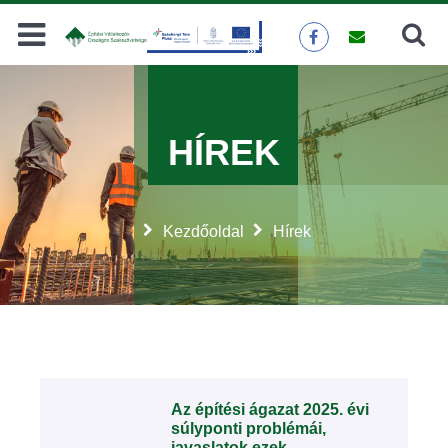
Keresés
KERESÉS
HÍREK
Kezdőoldal
Hírek
Az építési ágazat 2025. évi
súlyponti problémái,
javaslatok ezek