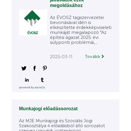
megoldásához
Az ÉVOSZ tagszervezetei
bevonásával idén is
elkészítette érdekképviseleti
munkáját megalapozó "Az
építési ágazat 2025. évi
súlyponti problémái,...
2025-03-11
Tovább
powered by
social2s
Munkajogi előadássorozat
Az MJE Munkajogi és Szociális Jogi
Szakosztálya 4 előadásból álló sorozatot
szervez ügyvédi, jogtanácsosi