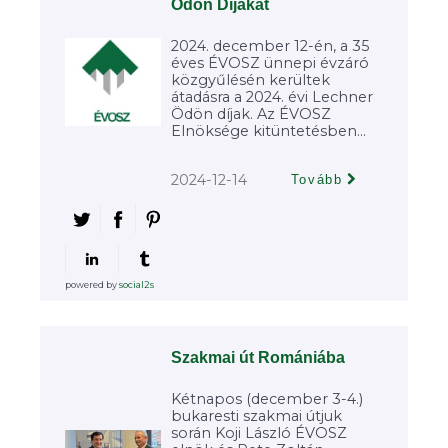
Ödön Díjakat
2024. december 12-én, a 35
éves ÉVOSZ ünnepi évzáró
közgyűlésén kerültek
átadásra a 2024. évi Lechner
Ödön díjak. Az ÉVOSZ
Elnöksége kitüntetésben...
2024-12-14
Tovább
powered by
social2s
Szakmai út Romániába
Kétnapos (december 3-4.)
bukaresti szakmai útjuk
során Koji László ÉVOSZ