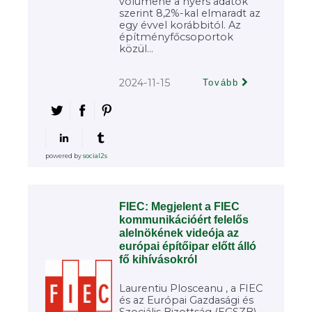
volumene a nyers adatok
szerint 8,2%-kal elmaradt az
egy évvel korábbitól. Az
építményfőcsoportok
közül...
2024-11-15
Tovább
powered by
social2s
FIEC: Megjelent a FIEC
kommunikációért felelős
alelnökének videója az
európai építőipar előtt álló
fő kihívásokról
Laurentiu Plosceanu , a FIEC
és az Európai Gazdasági és