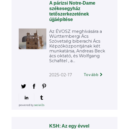
A párizsi Notre-Dame
székesegyház
tetőszerkezetének
újjáépítése
Az ÉVOSZ meghívására a
Württembergi Ács
Szövetség biberachi Ács
Képzőközpontjának két
munkatársa, Andreas Beck
ács oktató, és Wolfgang
Schafitel , a...
2025-02-17
Tovább
powered by
social2s
KSH: Az egy évvel