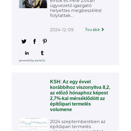
elnök és Pete Zoltán
ügyvezető igazgató
helyettes megbeszélést
folytattak...
2024-12-09
Tovább
powered by
social2s
KSH: Az egy évvel
korábbihoz viszonyítva 8,2,
az előző hónaphoz képest
2,7%-kal mérséklődött az
építőipari termelés
volumene
2024 szeptemberében az
építőipari termelés