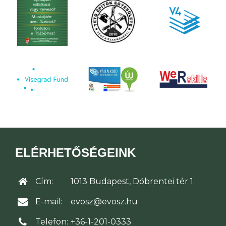
ELÉRHETŐSÉGEINK
Cím:
1013 Budapest, Döbrentei tér 1.
E-mail:
evosz@evosz.hu
Telefon:
+36-1-201-0333