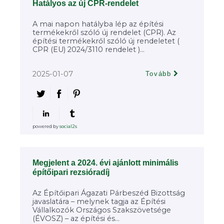
Hatályos az új CPR-rendelet
A mai napon hatályba lép az építési
termékekről szóló új rendelet (CPR). Az
építési termékekről szóló új rendeletet (
CPR (EU) 2024/3110 rendelet )...
2025-01-07
Tovább
powered by
social2s
Megjelent a 2024. évi ajánlott minimális
építőipari rezsióradíj
Az Építőipari Ágazati Párbeszéd Bizottság
javaslatára – melynek tagja az Építési
Vállalkozók Országos Szakszövetsége
(ÉVOSZ) – az építési és...