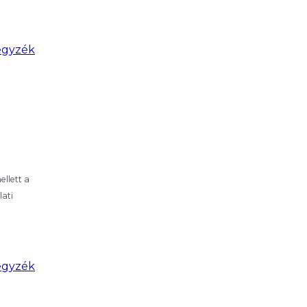
egyzék
llett a
lati
egyzék