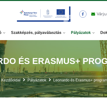
Várju
ó
Szakképzés, pályaválasztás
Pályázatok
Do
RDO ÉS ERASMUS+ PRO
Kezdőoldal
Pályázatok
Leonardo és Erasmus+ progra