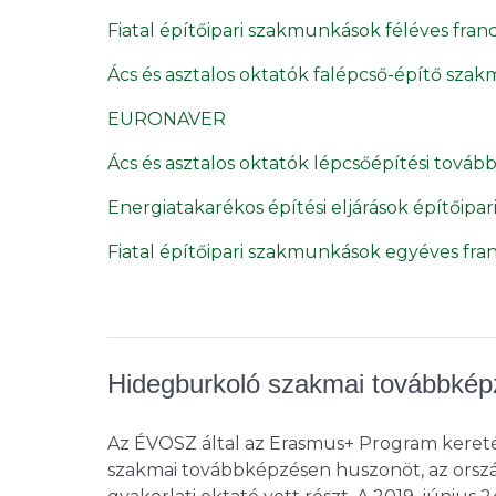
Fiatal építőipari szakmunkások féléves fra
Ács és asztalos oktatók falépcső-építő sza
EURONAVER
Ács és asztalos oktatók lépcsőépítési tová
Energiatakarékos építési eljárások építőipar
Fiatal építőipari szakmunkások egyéves fr
Hidegburkoló szakmai továbbkép
Az ÉVOSZ által az Erasmus+ Program keret
szakmai továbbképzésen huszonöt, az ország