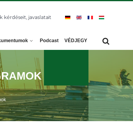
k kérdéseit, javaslatait
kumentumok
Podcast
VÉDJEGY
Keresés
KERESÉS
GRAMOK
mok