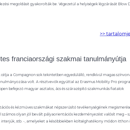
lezési megoldásit gyakorolták be. Végezetül a helyiségek légzárását Blow 
>> tartalomj
es franciaországi szakmai tanulmányútja
 célja a Compagnon sok tekintetben egyedülálló, rendkívül magas színvon
anulmányozása volt. A résztvevők egyúttal az Erasmus Mobility Pro prog
ppen befejező magyar asztalos, ács és szárazépítő szakmunkás fiatalok
ációs és kézműves szakmákat népszerűsítő tevékenységének megismerésér
számos olyan jól bevált pályaorientációs kezdeményezést valósít meg – 
nterjúk, stb. -, amelyeket a későbbiekben költséghatékony módon itthon i