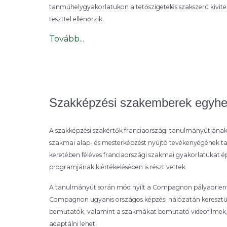
tanműhelygyakorlatukon a tetőszigetelés szakszerű kivite
teszttel ellenőrzik.
Tovább...
Szakképzési szakemberek egyhet
A szakképzési szakértők franciaországi tanulmányútjának
szakmai alap- és mesterképzést nyújtó tevékenyégének t
keretében féléves franciaországi szakmai gyakorlatukat é
programjának kiértékelésében is részt vettek.
A tanulmányút során mód nyílt a Compagnon pályaorient
Compagnon ugyanis országos képzési hálózatán keresztül 
bemutatók, valamint a szakmákat bemutató videofilmek, i
adaptálni lehet.