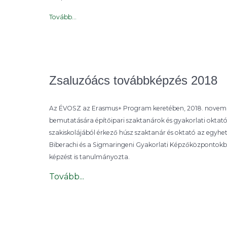
Tovább...
Zsaluzóács továbbképzés 2018
Az ÉVOSZ az Erasmus+ Program keretében, 2018. november 
bemutatására építőipari szaktanárok és gyakorlati oktat
szakiskolájából érkező húsz szaktanár és oktató az egyhe
Biberachi és a Sigmaringeni Gyakorlati Képzőközpontokban 
képzést is tanulmányozta.
Tovább...