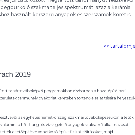
24. és július 5. között megtartott tanulmányút résztvevői
hidegburkoló szakma teljes spektrumát, azaz a kerámia
shoz használt korszerű anyagok és szerszámok körét is
>> tartalomj
rach 2019
tott tanártovábbképző programokban elsősorban a hazai építőipari
területek tanműhely gyakorlat keretében történő elsajátítására helyezzük
kt résztvevői az egyhetes német-országi szakmai továbbképzésükön a tetők
t, valamint a hő-, hang- és vízszigetelő anyagok szakszerű alkalmazását
ették a tetőépítésre vonatkozó épületfizikai előírásokat, majd