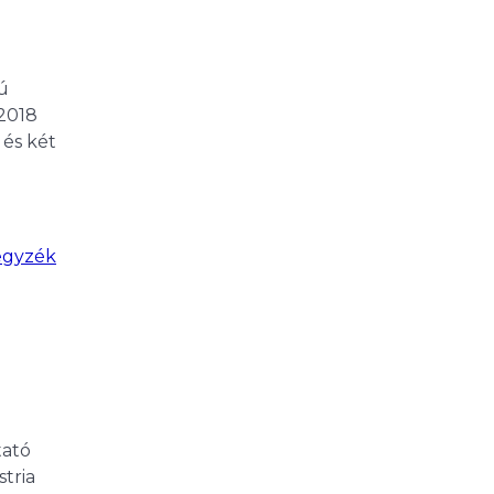
ú
 2018
 és két
egyzék
tató
stria