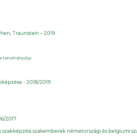
en, Traunstein – 2019
ai tanulmányútja
bképzése - 2018/2019
16/2017
 és szakképzési szakemberek németországi és belgiumi s