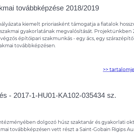
akmai továbbképzése 2018/2019
ályázata kiemelt prioriasként támogatja a fiatalok hossz
ldi szakmai gyakorlatának megvalósítását. Projektünkben
égzős építőipari szakmunkás - egy ács, egy szárazépítő
 szakmai továbbképzésen.
>> tartalomj
zés - 2017-1-HU01-KA102-035434 sz.
intézményében dolgozó húsz szaktanár és gyakorlati ok
akmai továbbképzésen vett részt a Saint-Gobain Rigips Au