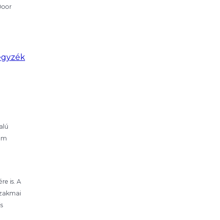
Door
egyzék
alú
ram
e is. A
szakmai
s