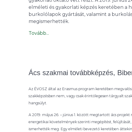
gyakorlati oktató vett részt. A 2019. június 
elméleti és gyakorlati képzés keretében a 
burkolólapok gyártását, valamint a burkolá
megismerhették.
Tovább...
Ács szakmai továbbképzés, Bibe
Az ÉVOSZ által az Erasmus program keretében megvalósí
szakképzésben nem, vagy csak érintőlegesen tárgyalt szak
hangsúlyt.
A 2019. május 26. – június 1. között megtartott ács proje
energetikai követelmények szerinti megépítést, felújításá
ismerhették meg. Egy elméleti bevezető keretében áttekint