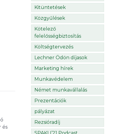
Kitüntetések
Közgyűlések
Kötelező
felelősségbiztosítás
Költségtervezés
Lechner Ödön díjasok
Marketing hírek
Munkavédelem
Német munkavállalás
Prezentációk
pályázat
ló
Rezsióradíj
r és
SPAKLI’21 Podcast