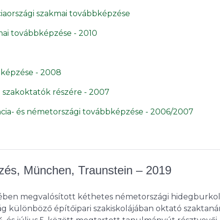
nciaországi szakmai továbbképzése
kmai továbbképzése - 2010
bbképzése - 2008
i szakoktatók részére - 2007
ancia- és németországi továbbképzése - 2006/2007
zés, München, Traunstein – 2019
ében megvalósított kéthetes németországi hidegburko
 különböző építőipari szakiskolájában oktató szaktaná