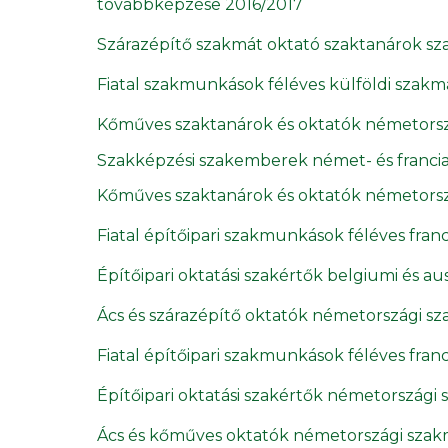
továbbképzése 2016/2017
Szárazépítő szakmát oktató szaktanárok s
Fiatal szakmunkások féléves külföldi szakm
Kőműves szaktanárok és oktatók németorsz
Szakképzési szakemberek német- és franci
Kőműves szaktanárok és oktatók németorsz
Fiatal építőipari szakmunkások féléves fra
Építőipari oktatási szakértők belgiumi és au
Ács és szárazépítő oktatók németországi s
Fiatal építőipari szakmunkások féléves fra
Építőipari oktatási szakértők németországi 
Ács és kőműves oktatók németországi szak