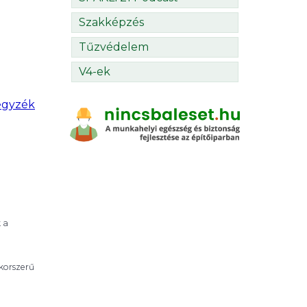
Szakképzés
Tűzvédelem
V4-ek
egyzék
 a
 korszerű