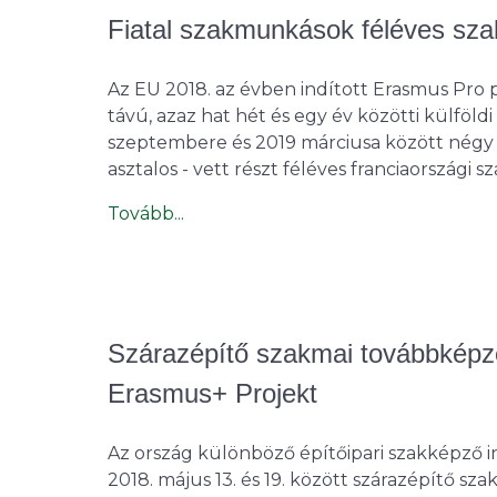
Fiatal szakmunkások féléves sz
Az EU 2018. az évben indított Erasmus Pro p
távú, azaz hat hét és egy év közötti külfö
szeptembere és 2019 márciusa között négy v
asztalos - vett részt féléves franciaországi
Tovább...
Szárazépítő szakmai továbbkép
Erasmus+ Projekt
Az ország különböző építőipari szakképző 
2018. május 13. és 19. között szárazépítő sz