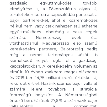
gazdasági együttműködés további
elmélyítése is, a Főkonzulátus olyan új
területeken keresi a kapcsolódási pontokat a
bajor partnerekkel, ahol e közreműködés
nélkül nem, vagy csak nehezen születhetne
együttműködési lehetőség a hazai cégek
számára. Németország évek óta
vitathatatlanul Magyarország első számú
kereskedelmi partnere, Bajorország pedig
még a német tartományok között is
kiemelkedő helyet foglal el a gazdasági
kapcsolatokban. A kereskedelmi volumen az
elmúlt 10 évben csaknem megduplázódott
és 2019-ben 14,75 milliárd eurós értékkel új
rekordot ért el. Hazánk számos bajor vállalat
számára jelent továbbra is stratégiai
fontosságú helyszínt. A Németországból
érkező beruházások 27,6 %-a származik bajor
vállalatoktól, a kormányzati