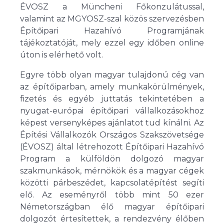
ÉVOSZ a Müncheni Főkonzulátussal,
valamint az MGYOSZ-szal közös szervezésben
Építőipari Hazahívó Programjának
tájékoztatóját, mely ezzel egy időben online
úton is elérhető volt.
Egyre több olyan magyar tulajdonú cég van
az építőiparban, amely munkakörülmények,
fizetés és egyéb juttatás tekintetében a
nyugat-európai építőipari vállalkozásokhoz
képest versenyképes ajánlatot tud kínálni. Az
Építési Vállalkozók Országos Szakszövetsége
(ÉVOSZ) által létrehozott Építőipari Hazahívó
Program a külföldön dolgozó magyar
szakmunkások, mérnökök és a magyar cégek
közötti párbeszédet, kapcsolatépítést segíti
elő. Az eseményről több mint 50 ezer
Németországban élő magyar építőipari
dolgozót értesítettek, a rendezvény élőben