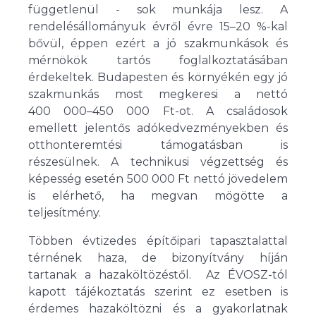
függetlenül - sok munkája lesz. A
rendelésállományuk évről évre 15–20 %-kal
bővül, éppen ezért a jó szakmunkások és
mérnökök tartós foglalkoztatásában
érdekeltek. Budapesten és környékén egy jó
szakmunkás most megkeresi a nettó
400 000–450 000 Ft-ot. A családosok
emellett jelentős adókedvezményekben és
otthonteremtési támogatásban is
részesülnek. A technikusi végzettség és
képesség esetén 500 000 Ft nettó jövedelem
is elérhető, ha megvan mögötte a
teljesítmény.
Többen évtizedes építőipari tapasztalattal
térnének haza, de bizonyítvány híján
tartanak a hazaköltözéstől. Az ÉVOSZ-tól
kapott tájékoztatás szerint ez esetben is
érdemes hazaköltözni és a gyakorlatnak