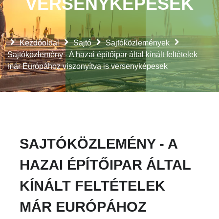
VERSENYKÉPESEK
Kezdőoldal
Sajtó
Sajtóközlemények
Sajtóközlemény - A hazai építőipar által kínált feltételek
már Európához viszonyítva is versenyképesek
SAJTÓKÖZLEMÉNY - A
HAZAI ÉPÍTŐIPAR ÁLTAL
KÍNÁLT FELTÉTELEK
MÁR EURÓPÁHOZ