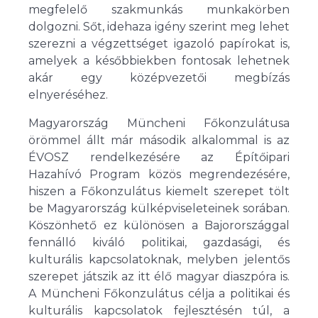
megfelelő szakmunkás munkakörben
dolgozni. Sőt, idehaza igény szerint meg lehet
szerezni a végzettséget igazoló papírokat is,
amelyek a későbbiekben fontosak lehetnek
akár egy középvezetői megbízás
elnyeréséhez.
Magyarország Müncheni Főkonzulátusa
örömmel állt már második alkalommal is az
ÉVOSZ rendelkezésére az Építőipari
Hazahívó Program közös megrendezésére,
hiszen a Főkonzulátus kiemelt szerepet tölt
be Magyarország külképviseleteinek sorában.
Köszönhető ez különösen a Bajorországgal
fennálló kiváló politikai, gazdasági, és
kulturális kapcsolatoknak, melyben jelentős
szerepet játszik az itt élő magyar diaszpóra is.
A Müncheni Főkonzulátus célja a politikai és
kulturális kapcsolatok fejlesztésén túl, a