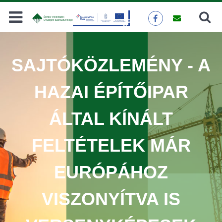
Keresés
KERESÉS
SAJTÓKÖZLEMÉNY - A
HAZAI ÉPÍTŐIPAR
ÁLTAL KÍNÁLT
FELTÉTELEK MÁR
EURÓPÁHOZ
VISZONYÍTVA IS