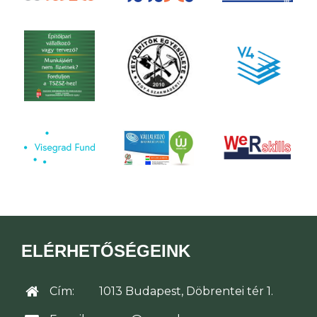
ELÉRHETŐSÉGEINK
Cím:
1013 Budapest, Döbrentei tér 1.