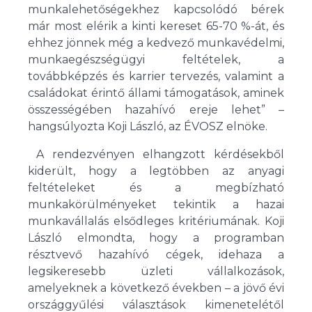
munkalehetőségekhez kapcsolódó bérek
már most elérik a kinti kereset 65-70 %-át, és
ehhez jönnek még a kedvező munkavédelmi,
munkaegészségügyi feltételek, a
továbbképzés és karrier tervezés, valamint a
családokat érintő állami támogatások, aminek
összességében hazahívó ereje lehet” –
hangsúlyozta Koji László, az ÉVOSZ elnöke.
A rendezvényen elhangzott kérdésekből
kiderült, hogy a legtöbben az anyagi
feltételeket és a megbízható
munkakörülményeket tekintik a hazai
munkavállalás elsődleges kritériumának. Koji
László elmondta, hogy a programban
résztvevő hazahívó cégek, idehaza a
legsikeresebb üzleti vállalkozások,
amelyeknek a következő években – a jövő évi
országgyűlési választások kimenetelétől