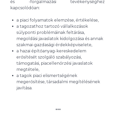
és -forgalmazási tevékenységhez
kapcsolódóan:
a piaci folyamatok elemzése, értékelése,
a tagozathoz tartozó vállalkozások
súlyponti problémáinak feltárása,
megoldási javaslatok kidolgozása és annak
szakmai-gazdasági érdekképviselete,
a hazai építőanyag-kereskedelem
erősítését szolgáló szabályozási,
támogatási, piacellenőrzési javaslatok
megtétele,
a tagok piaci elismertségének
megerősítése, társadalmi megítélésének
javítása.
***