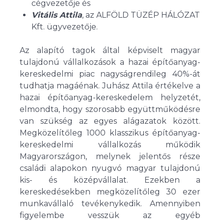
cégvezetője és
Vitális Attila
, az ALFÖLD TÜZÉP HÁLÓZAT
Kft. ügyvezetője.
Az alapító tagok által képviselt magyar
tulajdonú vállalkozások a hazai építőanyag-
kereskedelmi piac nagyságrendileg 40%-át
tudhatja magáénak. Juhász Attila értékelve a
hazai építőanyag-kereskedelem helyzetét,
elmondta, hogy szorosabb együttműködésre
van szükség az egyes alágazatok között.
Megközelítőleg 1000 klasszikus építőanyag-
kereskedelmi vállalkozás működik
Magyarországon, melynek jelentős része
családi alapokon nyugvó magyar tulajdonú
kis- és középvállalat. Ezekben a
kereskedésekben megközelítőleg 30 ezer
munkavállaló tevékenykedik. Amennyiben
figyelembe vesszük az egyéb