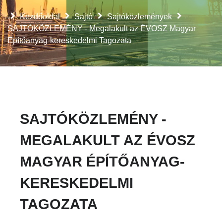
Kezdőoldal
Sajtó
Sajtóközlemények
SAJTÓKÖZLEMÉNY - Megalakult az ÉVOSZ Magyar
Építőanyag-kereskedelmi Tagozata
SAJTÓKÖZLEMÉNY -
MEGALAKULT AZ ÉVOSZ
MAGYAR ÉPÍTŐANYAG-
KERESKEDELMI
TAGOZATA