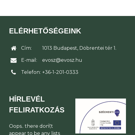
ELÉRHETŐSÉGEINK
Cím:
1013 Budapest, Döbrentei tér 1.
E-mail:
evosz@evosz.hu
Telefon:
+36-1-201-0333
HÍRLEVÉL
FELIRATKOZÁS
Oops.. there don\'t
appear to be any lists