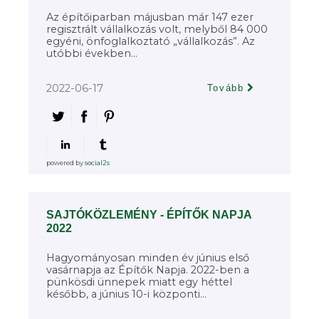
Az építőiparban májusban már 147 ezer
regisztrált vállalkozás volt, melyből 84 000
egyéni, önfoglalkoztató „vállalkozás”. Az
utóbbi években...
2022-06-17
Tovább
powered by
social2s
SAJTÓKÖZLEMÉNY - ÉPÍTŐK NAPJA
2022
Hagyományosan minden év június első
vasárnapja az Építők Napja. 2022-ben a
pünkösdi ünnepek miatt egy héttel
később, a június 10-i központi...