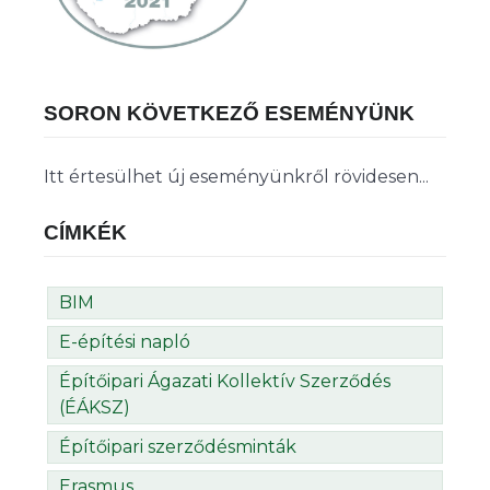
SORON KÖVETKEZŐ ESEMÉNYÜNK
Itt értesülhet új eseményünkről rövidesen...
CÍMKÉK
BIM
E-építési napló
Építőipari Ágazati Kollektív Szerződés
(ÉÁKSZ)
Építőipari szerződésminták
Erasmus