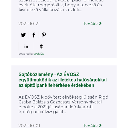
Szakszövetsége (ÉVOSZ) piaci felmérései
évek óta megerősítik, hogy a tervező és
kivitelező vállalkozások üzleti...
2021-10-21
Tovább
powered by
social2s
Sajtóközlemény - Az ÉVOSZ
együttműködik az illetékes hatóságokkal
az építőipar kifehérítése érdekében
Az ÉVOSZ kibővített elnökségi ülésén Rigó
Csaba Balázs a Gazdasági Versenyhivatal
elnöke a 2021 júliusában lefolytatott
építőipari célvizsgálat...
2021-10-01
Tovább