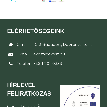
ELÉRHETŐSÉGEINK
Cím:
1013 Budapest, Döbrentei tér 1.
E-mail:
evosz@evosz.hu
Telefon:
+36-1-201-0333
HÍRLEVÉL
FELIRATKOZÁS
Oops.. there don\'t