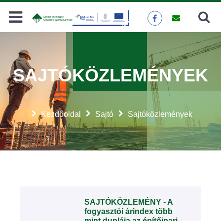
Keresés
KERESÉS
SAJTÓKÖZLEMÉNYEK
Kezdőoldal
Sajtó
Sajtóközlemények
SAJTÓKÖZLEMÉNY - A
fogyasztói árindex több
mint duplája az építőipari