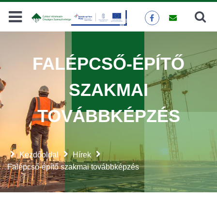
Keresés
KERESÉS
FALÉPCSŐ-ÉPÍTŐ
SZAKMAI
TOVÁBBKÉPZÉS
Kezdőoldal
Hírek
Falépcső-építő szakmai továbbképzés