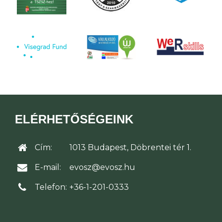
ELÉRHETŐSÉGEINK
Cím:
1013 Budapest, Döbrentei tér 1.
E-mail:
evosz@evosz.hu
Telefon:
+36-1-201-0333