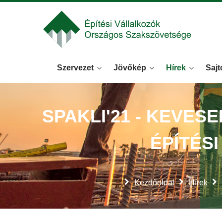
Szervezet
Jövőkép
Hírek
Sajt
SPAKLI'21 - KEVES
ÉPÍTÉS
Kezdőoldal
Hírek