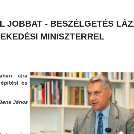
ŐL JOBBAT - BESZÉLGETÉS LÁ
LEKEDÉSI MINISZTERREL
ában újra
építési és
Bene János