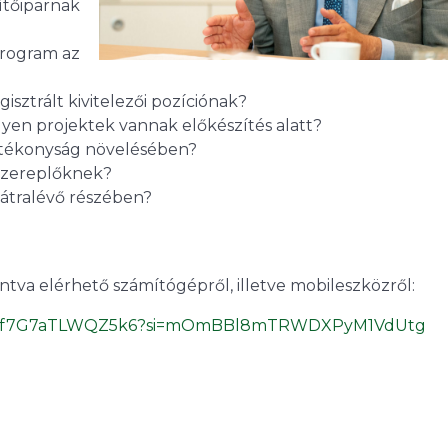
pítőiparnak
 Program az
gisztrált kivitelezői pozíciónak?
lyen projektek vannak előkészítés alatt?
atékonyság növelésében?
 szereplőknek?
 hátralévő részében?
intva elérhető számítógépről, illetve mobileszközről:
B6L9mlf7G7aTLWQZ5k6?si=mOmBBl8mTRWDXPyM1VdUtg