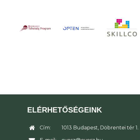
ELÉRHETŐSÉGEINK
Cím:
1013 Budapest, Döbrentei tér 1.