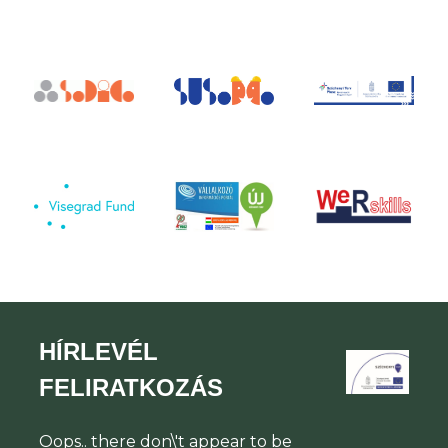
HÍRLEVÉL
FELIRATKOZÁS
Oops.. there don\'t appear to be