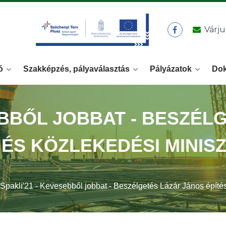
Várju
ó
Szakképzés, pályaválasztás
Pályázatok
Do
EBBŐL JOBBAT - BESZÉ
I ÉS KÖZLEKEDÉSI MINIS
Spakli'21 - Kevesebből jobbat - Beszélgetés Lázár János építés