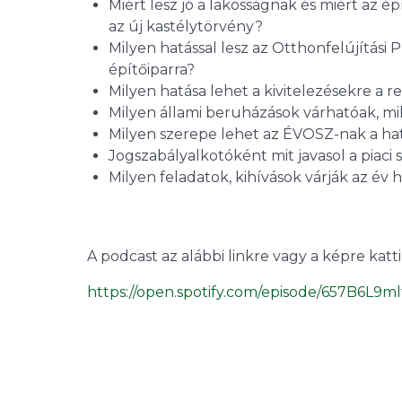
Miért lesz jó a lakosságnak és miért az é
az új kastélytörvény?
Milyen hatással lesz az Otthonfelújítási
építőiparra?
Milyen hatása lehet a kivitelezésekre a re
Milyen állami beruházások várhatóak, mi
Milyen szerepe lehet az ÉVOSZ-nak a h
Jogszabályalkotóként mit javasol a piaci
Milyen feladatok, kihívások várják az év
A podcast az alábbi linkre vagy a képre katt
https://open.spotify.com/episode/657