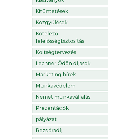
Kiadványok
Kitüntetések
Közgyűlések
Kötelező
felelősségbiztosítás
Költségtervezés
Lechner Ödön díjasok
Marketing hírek
Munkavédelem
Német munkavállalás
Prezentációk
pályázat
Rezsióradíj