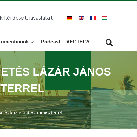
k kérdéseit, javaslatait
kumentumok
Podcast
VÉDJEGY
Keresés
KERESÉS
LGETÉS LÁZÁR JÁNOS
ZTERREL
i és közlekedési miniszterrel