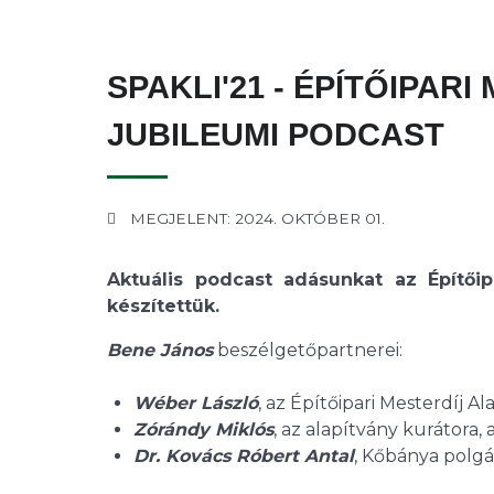
SPAKLI'21 - ÉPÍTŐIPAR
JUBILEUMI PODCAST
MEGJELENT: 2024. OKTÓBER 01.
Aktuális podcast adásunkat az Építőip
készítettük.
Bene János
beszélgetőpartnerei:
Wéber László
, az Építőipari Mesterdíj 
Zórándy Miklós
, az alapítvány kurátora, 
Dr. Kovács Róbert Antal
, Kőbánya polgá