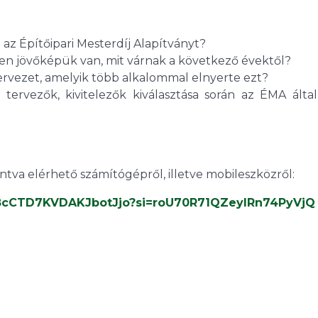
 az Építőipari Mesterdíj Alapítványt?
n jövőképük van, mit várnak a következő évektől?
zervezet, amelyik több alkalommal elnyerte ezt?
ervezők, kivitelezők kiválasztása során az ÉMA által
intva elérhető számítógépről, illetve mobileszközről:
MB8cCTD7KVDAKJbotJjo?si=roU70R71QZeylRn74PyVjQ