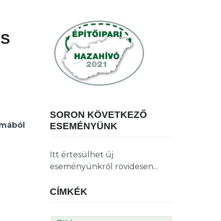
ES
SORON KÖVETKEZŐ
lmából
ESEMÉNYÜNK
Itt értesülhet új
eseményünkről rövidesen...
CÍMKÉK