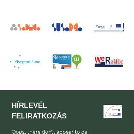
HÍRLEVÉL
FELIRATKOZÁS
Oops.. there don\'t appear to be