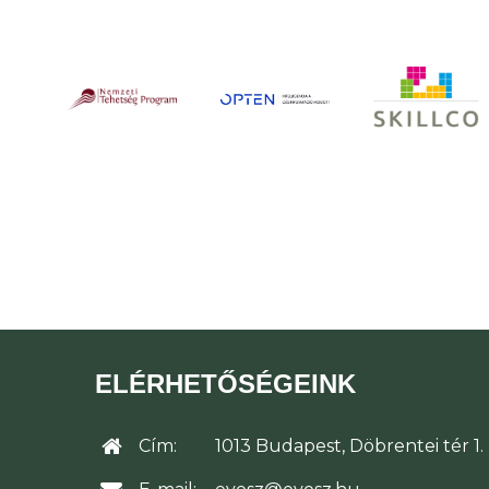
ELÉRHETŐSÉGEINK
Cím:
1013 Budapest, Döbrentei tér 1.