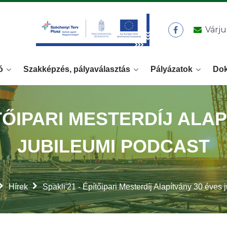
Várju
ó
Szakképzés, pályaválasztás
Pályázatok
Do
ÍTŐIPARI MESTERDÍJ ALA
JUBILEUMI PODCAST
Hírek
Spakli'21 - Építőipari Mesterdíj Alapítvány 30 éves 