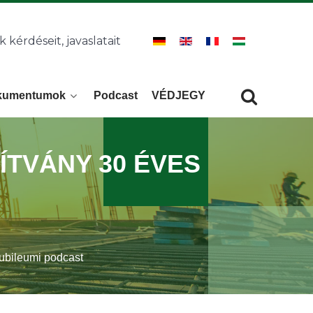
k kérdéseit, javaslatait
kumentumok
Podcast
VÉDJEGY
Keresés
KERESÉS
PÍTVÁNY 30 ÉVES
jubileumi podcast