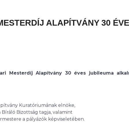
I MESTERDÍJ ALAPÍTVÁNY 30 ÉV
ari Mesterdíj Alapítvány 30 éves jubileuma alka
Alapítvány Kuratóriumának elnöke,
a Bíráló Bizottság tagja, valamint
rmestere a pályázók képviseletében.