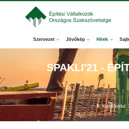
Szervezet
Jövőkép
Hírek
Sajt
SPAKLI'21 - ÉP
Kezdőoldal