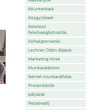
Kiadványok
Kitüntetések
Közgyűlések
Kötelező
felelősségbiztosítás
Költségtervezés
Lechner Ödön díjasok
Marketing hírek
Munkavédelem
Német munkavállalás
Prezentációk
pályázat
Rezsióradíj