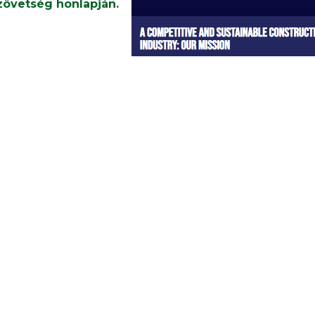
zövetség honlapján
.