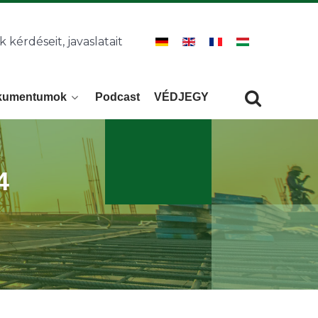
k kérdéseit, javaslatait
kumentumok
Podcast
VÉDJEGY
Keresés
KERESÉS
4