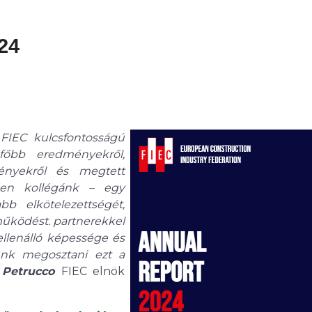
24
 FIEC kulcsfontosságú
l, főbb eredményekről,
ményekről és megtett
den kollégánk – egy
b elkötelezettségét,
működést. partnerekkel
ellenálló képessége és
ünk megosztani ezt a
 Petrucco
FIEC elnök