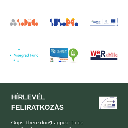
HÍRLEVÉL
FELIRATKOZÁS
Oops.. there don\'t appear to be