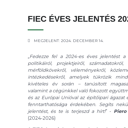
FIEC ÉVES JELENTÉS 20
MEGJELENT: 2024. DECEMBER 14.
„
Fedezze fel a 2024-es éves jelentést a
politikáiról, projektjeiről, számadatokró
mérföldkövekről, véleményekről, közle
intézkedésekről, amelyek tükrözik min
kivételes év során – tanúsított magasab
valamint a cégünkkel való fokozott együtt
és az Európai Unióval az építőipari ágazat 
fenntarthatósága érdekében. Segíts nek
jelentést, és te is terjeszd a hírt!
” -
Piero
(2024-2026)