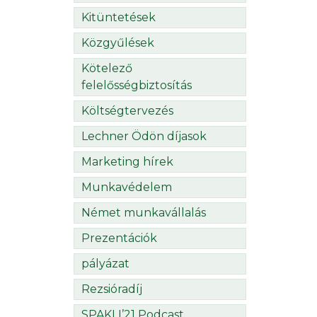
Kitüntetések
Közgyűlések
Kötelező
felelősségbiztosítás
Költségtervezés
Lechner Ödön díjasok
Marketing hírek
Munkavédelem
Német munkavállalás
Prezentációk
pályázat
Rezsióradíj
SPAKLI’21 Podcast