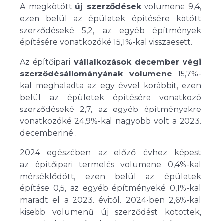
A megkötött
új szerződések
volumene 9,4,
ezen belül az épületek építésére kötött
szerződéseké 5,2, az egyéb építmények
építésére vonatkozóké 15,1%-kal visszaesett.
Az építőipari
vállalkozások december végi
szerződésállományának volumene
15,7%-
kal meghaladta az egy évvel korábbit, ezen
belül az épületek építésére vonatkozó
szerződéseké 2,7, az egyéb építményekre
vonatkozóké 24,9%-kal nagyobb volt a 2023.
decemberinél.
2024 egészében az előző évhez képest
az építőipari termelés volumene 0,4%-kal
mérséklődött, ezen belül az épületek
építése 0,5, az egyéb építményeké 0,1%-kal
maradt el a 2023. évitől. 2024-ben 2,6%-kal
kisebb volumenű új szerződést kötöttek,