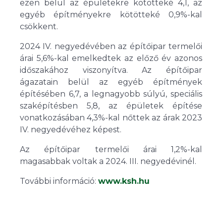
ezen belül az épületekre kötötteké 4,1, az
egyéb építményekre kötötteké 0,9%-kal
csökkent.
2024 IV. negyedévében az építőipar termelői
árai 5,6%-kal emelkedtek az előző év azonos
időszakához viszonyítva. Az építőipar
ágazatain belül az egyéb építmények
építésében 6,7, a legnagyobb súlyú, speciális
szaképítésben 5,8, az épületek építése
vonatkozásában 4,3%-kal nőttek az árak 2023
IV. negyedévéhez képest.
Az építőipar termelői árai 1,2%-kal
magasabbak voltak a 2024. III. negyedévinél.
További információ:
www.ksh.hu