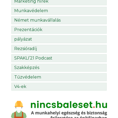
Marketing hírek
Munkavédelem
Német munkavállalás
Prezentációk
pályázat
Rezsióradíj
SPAKLI’21 Podcast
Szakképzés
Tűzvédelem
V4-ek