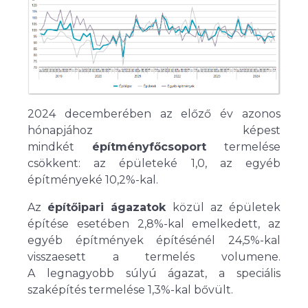
2024 decemberében az előző év azonos
hónapjához képest
mindkét
építményfőcsoport
termelése
csökkent: az épületeké 1,0, az egyéb
építményeké 10,2%-kal.
Az
építőipari ágazatok
közül az épületek
építése esetében 2,8%-kal emelkedett, az
egyéb építmények építésénél 24,5%-kal
visszaesett a termelés volumene.
A legnagyobb súlyú ágazat, a speciális
szaképítés termelése 1,3%-kal bővült.