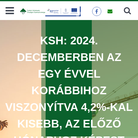
Keresés
KERESÉS
KSH: 2024.
DECEMBERBEN AZ
EGY ÉVVEL
KORÁBBIHOZ
VISZONYÍTVA 4,2%-KAL
KISEBB, AZ ELŐZŐ