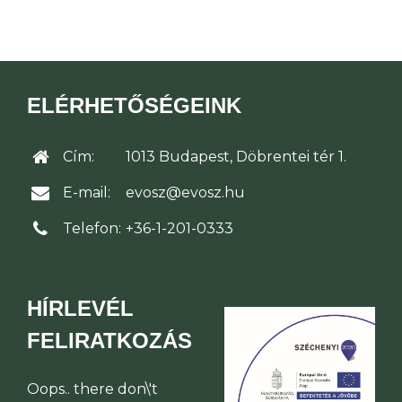
ELÉRHETŐSÉGEINK
Cím:
1013 Budapest, Döbrentei tér 1.
E-mail:
evosz@evosz.hu
Telefon:
+36-1-201-0333
HÍRLEVÉL
FELIRATKOZÁS
Oops.. there don\'t