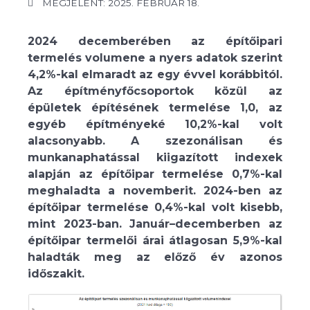
MEGJELENT: 2025. FEBRUÁR 18.
2024 decemberében az építőipari
termelés volumene a nyers adatok szerint
4,2%-kal elmaradt az egy évvel korábbitól.
Az építményfőcsoportok közül az
épületek építésének termelése 1,0, az
egyéb építményeké 10,2%-kal volt
alacsonyabb. A szezonálisan és
munkanaphatással kiigazított indexek
alapján az építőipar termelése 0,7%-kal
meghaladta a novemberit. 2024-ben az
építőipar termelése 0,4%-kal volt kisebb,
mint 2023-ban. Január–decemberben az
építőipar termelői árai átlagosan 5,9%-kal
haladták meg az előző év azonos
időszakit.