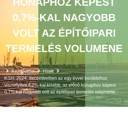
HÓNAPHOZ KÉPEST
0,7%-KAL NAGYOBB
VOLT AZ ÉPÍTŐIPARI
TERMELÉS VOLUMENE
Kezdőoldal
Hírek
KSH: 2024. decemberben az egy évvel korábbihoz
viszonyítva 4,2%-kal kisebb, az előző hónaphoz képest
0,7%-kal nagyobb volt az építőipari termelés volumene