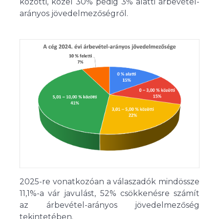
közötti, közel 30% pedig 3% alatti árbevétel-
arányos jövedelmezőségről.
2025-re vonatkozóan a válaszadók mindössze
11,1%-a vár javulást, 52% csökkenésre számít
az árbevétel-arányos jövedelmezőség
tekintetében.