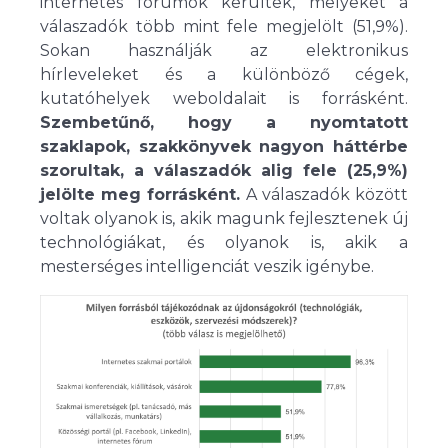
internetes fórumok kerültek, melyeket a
válaszadók több mint fele megjelölt (51,9%).
Sokan használják az elektronikus
hírleveleket és a különböző cégek,
kutatóhelyek weboldalait is forrásként.
Szembetűnő, hogy a nyomtatott
szaklapok, szakkönyvek nagyon háttérbe
szorultak, a válaszadók alig fele (25,9%)
jelölte meg forrásként.
A válaszadók között
voltak olyanok is, akik magunk fejlesztenek új
technológiákat, és olyanok is, akik a
mesterséges intelligenciát veszik igénybe.