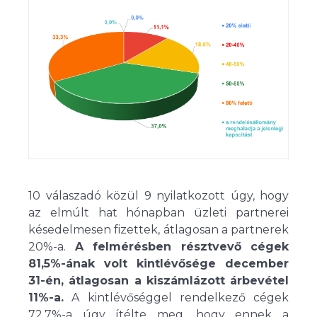
10 válaszadó közül 9 nyilatkozott úgy, hogy
az elmúlt hat hónapban üzleti partnerei
késedelmesen fizettek, átlagosan a partnerek
20%-a.
A felmérésben résztvevő cégek
81,5%-ának volt kintlévősége december
31-én, átlagosan a kiszámlázott árbevétel
11%-a.
A kintlévőséggel rendelkező cégek
72,7%-a úgy ítélte meg, hogy ennek a