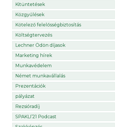
Kitüntetések
Közgyűlések
Kötelező felelősségbiztosítás
Költségtervezés
Lechner Ödön díjasok
Marketing hírek
Munkavédelem
Német munkavállalás
Prezentációk
pályázat
Rezsióradíj
SPAKLI’21 Podcast
Szakképzés