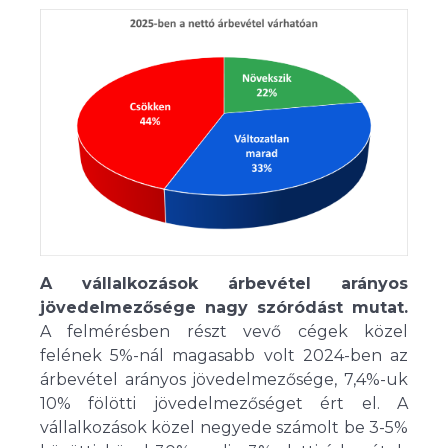
A vállalkozások árbevétel arányos
jövedelmezősége nagy szóródást mutat.
A felmérésben részt vevő cégek közel
felének 5%-nál magasabb volt 2024-ben az
árbevétel arányos jövedelmezősége, 7,4%-uk
10% fölötti jövedelmezőséget ért el. A
vállalkozások közel negyede számolt be 3-5%