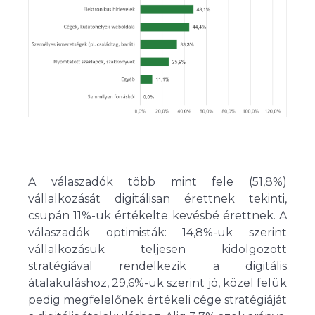
A válaszadók több mint fele (51,8%)
vállalkozását digitálisan érettnek tekinti,
csupán 11%-uk értékelte kevésbé érettnek. A
válaszadók optimisták: 14,8%-uk szerint
vállalkozásuk teljesen kidolgozott
stratégiával rendelkezik a digitális
átalakuláshoz, 29,6%-uk szerint jó, közel felük
pedig megfelelőnek értékeli cége stratégiáját