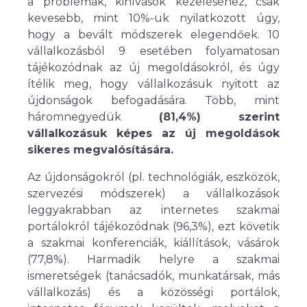
a problémák, kihívások kezeléséhez, csak
kevesebb, mint 10%-uk nyilatkozott úgy,
hogy a bevált módszerek elegendőek. 10
vállalkozásból 9 esetében folyamatosan
tájékozódnak az új megoldásokról, és úgy
ítélik meg, hogy vállalkozásuk nyitott az
újdonságok befogadására. Több, mint
háromnegyedük
(81,4%) szerint
vállalkozásuk képes az új megoldások
sikeres megvalósítására.
Az újdonságokról (pl. technológiák, eszközök,
szervezési módszerek) a vállalkozások
leggyakrabban az internetes szakmai
portálokról tájékozódnak (96,3%), ezt követik
a szakmai konferenciák, kiállítások, vásárok
(77,8%). Harmadik helyre a szakmai
ismeretségek (tanácsadók, munkatársak, más
vállalkozás) és a közösségi portálok,