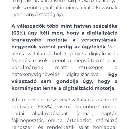
a digitális átalakuláshoz. Alig 3,7% azok aránya,
akik szerint egyáltalán nincs a vállalkozásnak
ilyen irányú stratégiája.
A válaszadók több mint hatvan százaléka
(63%) úgy ítéli meg, hogy a digitalizáció
legnagyobb motorja a versenytársak,
negyedük szerint pedig az ügyfeleik.
Van,
ahol a vállalkozás belső igénye a digitalizációs
fejlődés, mások szerint a megváltozott piaci
körülmények miatt szükséges a
hatékonyságnövelés digitalizációval.
Egy
válaszadó sem gondolja úgy, hogy a
kormányzat lenne a digitalizáció motorja.
A felmérésben részt vevő vállalkozások döntő
többsége (96,3%) használ különböző online
irodai alkalmazásokat (e-mail, naptár,
fájlmegosztás, online értekezlet, számlázó
rendszer) és rendelkezik saját honlappal.