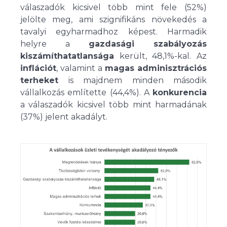
válaszadók kicsivel több mint fele (52%)
jelölte meg, ami szignifikáns növekedés a
tavalyi egyharmadhoz képest. Harmadik
helyre a
gazdasági szabályozás
kiszámíthatatlansága
került, 48,1%-kal. Az
inflációt
, valamint a
magas adminisztrációs
terheket
is majdnem minden második
vállalkozás említette (44,4%). A
konkurencia
a válaszadók kicsivel több mint harmadának
(37%) jelent akadályt.