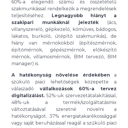
60%-a elegendő számú és összetételű
szakmunkással rendelkezik a megrendelések
teljesítéséhez.
Legnagyobb hiányt a
szakipari munkáknál jelezték
(ács,
villanyszerelő, gépkezelő, kőműves, bádogos,
lakatos, burkoló, útépítő szakmunkás), de
hiány van mérnökökből (építészmérnök,
építőmérnök, gépészmérnök, előkészítő
mérnök, villamosmérnök, BIM tervező, BIM
manager) is.
A hatékonyság növelése érdekében
a
szűkülő piaci lehetőségek közepette a
válaszadó
vállalkozások 60%-a tervez
digitalizálást.
52%-uk szervezetátalakítással,
48%-uk a termék/szolgáltatásmix
változtatásával szeretné növelni a
hatékonyságot. 37% energiatakarékossággal
vagy saját beruházással reagál a szűkülő piaci