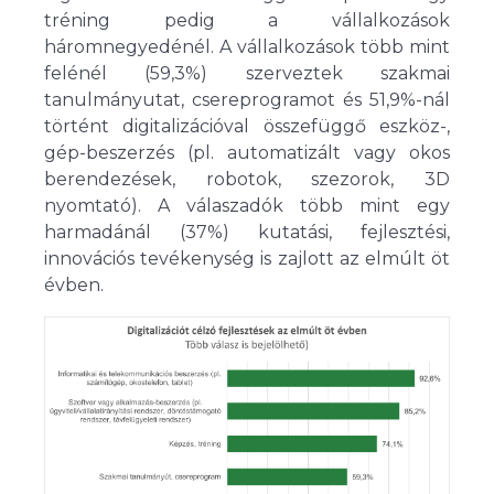
tréning pedig a vállalkozások
háromnegyedénél. A vállalkozások több mint
felénél (59,3%) szerveztek szakmai
tanulmányutat, csereprogramot és 51,9%-nál
történt digitalizációval összefüggő eszköz-,
gép-beszerzés (pl. automatizált vagy okos
berendezések, robotok, szezorok, 3D
nyomtató). A válaszadók több mint egy
harmadánál (37%) kutatási, fejlesztési,
innovációs tevékenység is zajlott az elmúlt öt
évben.