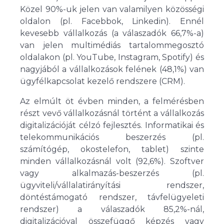
Közel 90%-uk jelen van valamilyen közösségi
oldalon (pl. Facebbok, Linkedin). Ennél
kevesebb vállalkozás (a válaszadók 66,7%-a)
van jelen multimédiás tartalommegosztó
oldalakon (pl. YouTube, Instagram, Spotify) és
nagyjából a vállalkozások felének (48,1%) van
ügyfélkapcsolat kezelő rendszere (CRM).
Az elmúlt öt évben minden, a felmérésben
részt vevő vállalkozásnál történt a vállalkozás
digitalizációját célzó fejlesztés. Informatikai és
telekommunikációs beszerzés (pl.
számítógép, okostelefon, tablet) szinte
minden vállalkozásnál volt (92,6%). Szoftver
vagy alkalmazás-beszerzés (pl.
ügyviteli/vállalatirányítási rendszer,
döntéstámogató rendszer, távfelügyeleti
rendszer) a válaszadók 85,2%-nál,
digitalizációval összefüggő képzés vagy