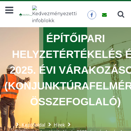
Keresés
KERESÉS
ÉPÍTŐIPARI
HELYZETÉRTÉKELÉS 
2025. ÉVI VÁRAKOZÁS
(KONJUNKTÚRAFELMÉ
ÖSSZEFOGLALÓ)
Kezdőoldal
Hírek