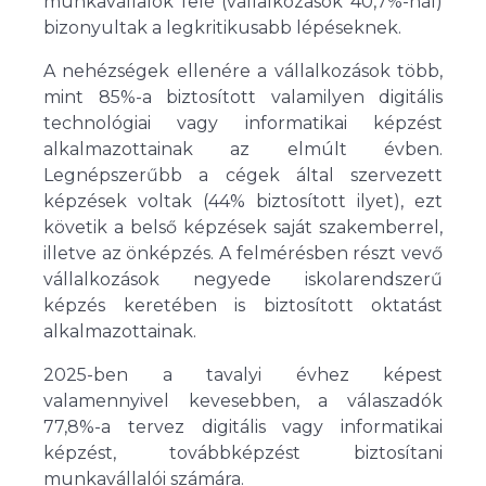
munkavállalók felé (vállalkozások 40,7%-nál)
bizonyultak a legkritikusabb lépéseknek.
A nehézségek ellenére a vállalkozások több,
mint 85%-a biztosított valamilyen digitális
technológiai vagy informatikai képzést
alkalmazottainak az elmúlt évben.
Legnépszerűbb a cégek által szervezett
képzések voltak (44% biztosított ilyet), ezt
követik a belső képzések saját szakemberrel,
illetve az önképzés. A felmérésben részt vevő
vállalkozások negyede iskolarendszerű
képzés keretében is biztosított oktatást
alkalmazottainak.
2025-ben a tavalyi évhez képest
valamennyivel kevesebben, a válaszadók
77,8%-a tervez digitális vagy informatikai
képzést, továbbképzést biztosítani
munkavállalói számára.