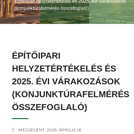
Építőipari helyzetértékelés és 2025. évi várakozások
(konjunktúrafelmérés összefoglaló)
ÉPÍTŐIPARI
HELYZETÉRTÉKELÉS ÉS
2025. ÉVI VÁRAKOZÁSOK
(KONJUNKTÚRAFELMÉRÉS
ÖSSZEFOGLALÓ)
MEGJELENT: 2025. ÁPRILIS 16.