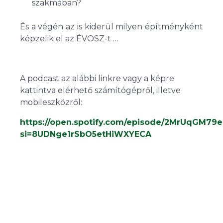
szakmában?
És a végén az is kiderül milyen építményként
képzelik el az ÉVOSZ-t …
A podcast az alábbi linkre vagy a képre
kattintva elérhető számítógépről, illetve
mobileszközről:
https://open.spotify.com/episode/2MrUqGM7
si=8UDNge1rSbO5etHiWXYECA