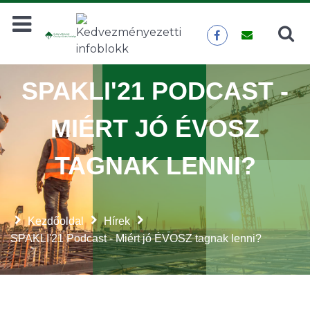
Keresés
KERESÉS
SPAKLI'21 PODCAST -
MIÉRT JÓ ÉVOSZ
TAGNAK LENNI?
Kezdőoldal
Hírek
SPAKLI'21 Podcast - Miért jó ÉVOSZ tagnak lenni?