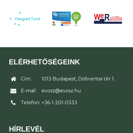
ELÉRHETŐSÉGEINK
Cím:
1013 Budapest, Döbrentei tér 1.
E-mail:
evosz@evosz.hu
Telefon:
+36-1-201-0333
HÍRLEVÉL