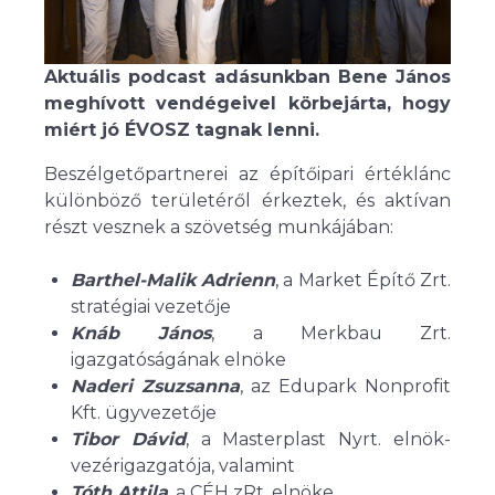
Aktuális podcast adásunkban Bene János
meghívott vendégeivel körbejárta, hogy
miért jó ÉVOSZ tagnak lenni.
Beszélgetőpartnerei az építőipari értéklánc
különböző területéről érkeztek, és aktívan
részt vesznek a szövetség munkájában:
Barthel-Malik Adrienn
, a Market Építő Zrt.
stratégiai vezetője
Knáb János
, a Merkbau Zrt.
igazgatóságának elnöke
Naderi Zsuzsanna
, az Edupark Nonprofit
Kft. ügyvezetője
Tibor Dávid
, a Masterplast Nyrt. elnök-
vezérigazgatója, valamint
Tóth Attila
, a CÉH zRt. elnöke.