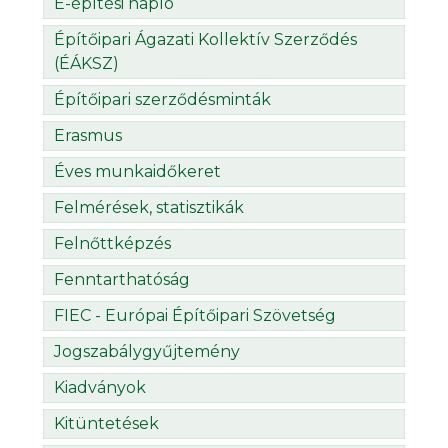
E-építési napló
Építőipari Ágazati Kollektív Szerződés
(ÉÁKSZ)
Építőipari szerződésminták
Erasmus
Éves munkaidőkeret
Felmérések, statisztikák
Felnőttképzés
Fenntarthatóság
FIEC - Európai Építőipari Szövetség
Jogszabálygyűjtemény
Kiadványok
Kitüntetések