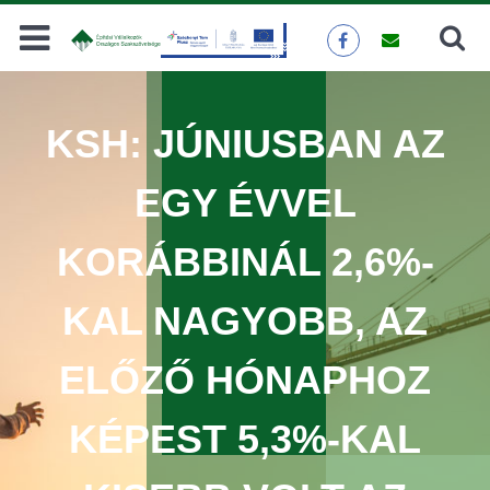
Keresés
KERESÉS
KSH: JÚNIUSBAN AZ
EGY ÉVVEL
KORÁBBINÁL 2,6%-
KAL NAGYOBB, AZ
ELŐZŐ HÓNAPHOZ
KÉPEST 5,3%-KAL