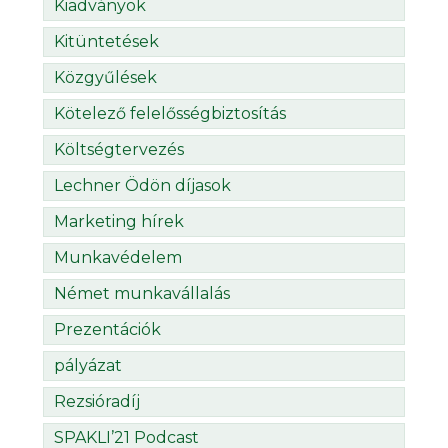
Kiadványok
Kitüntetések
Közgyűlések
Kötelező felelősségbiztosítás
Költségtervezés
Lechner Ödön díjasok
Marketing hírek
Munkavédelem
Német munkavállalás
Prezentációk
pályázat
Rezsióradíj
SPAKLI’21 Podcast