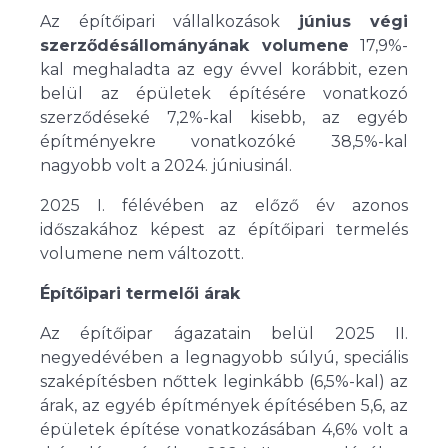
Az építőipari vállalkozások
június végi
szerződésállományának volumene
17,9%-
kal meghaladta az egy évvel korábbit, ezen
belül az épületek építésére vonatkozó
szerződéseké 7,2%-kal kisebb, az egyéb
építményekre vonatkozóké 38,5%-kal
nagyobb volt a 2024. júniusinál.
2025 I. félévében az előző év azonos
időszakához képest az építőipari termelés
volumene nem változott.
Építőipari termelői árak
Az építőipar ágazatain belül 2025 II.
negyedévében a legnagyobb súlyú, speciális
szaképítésben nőttek leginkább (6,5%-kal) az
árak, az egyéb építmények építésében 5,6, az
épületek építése vonatkozásában 4,6% volt a