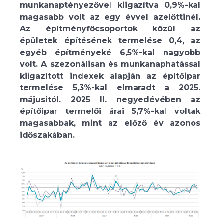
munkanaptényezővel kiigazítva 0,9%-kal
magasabb volt az egy évvel azelőttinél.
Az építményfőcsoportok közül az
épületek építésének termelése 0,4, az
egyéb építményeké 6,5%-kal nagyobb
volt. A szezonálisan és munkanaphatással
kiigazított indexek alapján az építőipar
termelése 5,3%-kal elmaradt a 2025.
májusitól. 2025 II. negyedévében az
építőipar termelői árai 5,7%-kal voltak
magasabbak, mint az előző év azonos
időszakában.