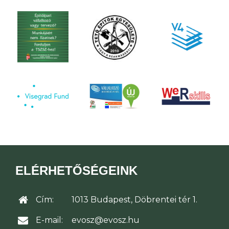
ELÉRHETŐSÉGEINK
Cím:
1013 Budapest, Döbrentei tér 1.
E-mail:
evosz@evosz.hu