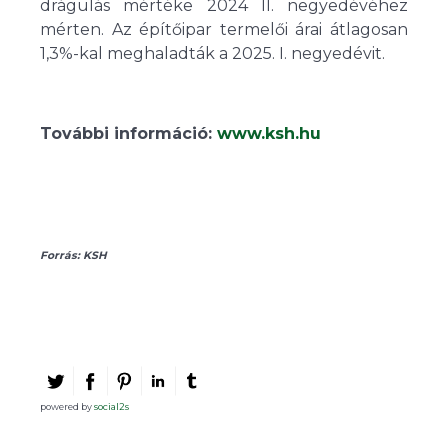
drágulás mértéke 2024 II. negyedévéhez
mérten. Az építőipar termelői árai átlagosan
1,3%-kal meghaladták a 2025. I. negyedévit.
További információ:
www.ksh.hu
Forrás: KSH
powered by
social2s