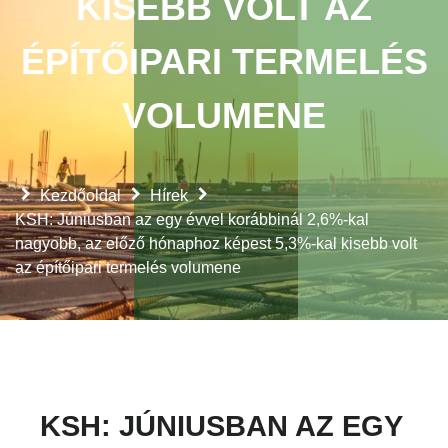
KISEBB VOLT AZ
ÉPÍTŐIPARI TERMELÉS
VOLUMENE
Kezdőoldal
Hírek
KSH: Júniusban az egy évvel korábbinál 2,6%-kal
nagyobb, az előző hónaphoz képest 5,3%-kal kisebb volt
az építőipari termelés volumene
KSH: JÚNIUSBAN AZ EGY