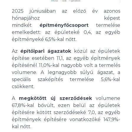
2025 júniusában az előző év azonos
hónapjához képest
mindkét
építményfőcsoport
termelése
emelkedett: az épületeké 0,4, az egyéb
építményeké 6,5%-kal nőtt.
Az
építőipari ágazatok
közül az épületek
építése esetében 11,1, az egyéb építmények
építésénél 11,0%-kal nagyobb volt a termelés
volumene. A legnagyobb súlyú ágazat, a
speciális szaképítés termelése 5,6%-kal
csökkent.
A
megkötött új szerződések
volumene
67,8%-kal bővült, ezen belül az épületek
építésére kötött szerződéseké 7,0, az egyéb
építmények építésére vonatkozóké 147,9%-
kal nőtt.